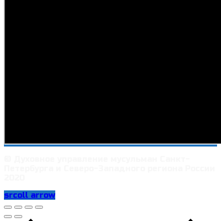
© Духовное управление мусульман Санкт-
Петербурга и Северо-Западного региона России
2020
srcoll arrow