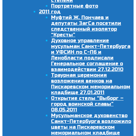
степени
Портретные фото
2011 год
Муфтий Ж. Пончаев и
депутаты ЗагСа посетили
следственный изолятор
“Кресты”
Духовное управление
мусульман Санкт-Петербурга
и УФСИН по С-Пб и
Ленобласти подписали
Генеральное соглашение о
взаимодействии 27.12.2010
Траурная церемония
возложения венков на
Пискаревском мемориальном
кладбище 27.01.2011
Открытие стелы “Выборг –
город воинской славы”
08.05.2011
Мусульманское духовенство
Санкт-Петербурга возложило
цветы на Пискаревском
мемориальном кладбище