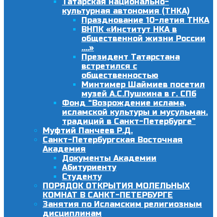
Татарская национально-
культурная автономия (ТНКА)
Празднование 10-летия ТНКА
ВНПК «Институт НКА в
общественной жизни России
….»
Президент Татарстана
встретился с
общественностью
Минтимер Шаймиев посетил
музей А.С.Пушкина в г. СПб
Фонд “Возрождение ислама,
исламской культуры и мусульман.
традиций в Санкт-Петербурге”
Муфтий Панчеев Р.Д.
Санкт-Петербургская Восточная
Академия
Документы Академии
Абитуриенту
Студенту
ПОРЯДОК ОТКРЫТИЯ МОЛЕЛЬНЫХ
КОМНАТ В САНКТ-ПЕТЕРБУРГЕ
Занятия по Исламским религиозным
дисциплинам