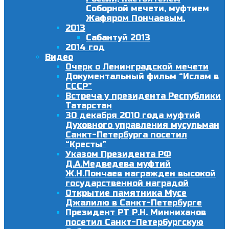
Соборной мечети, муфтием
Жафяром Пончаевым.
2013
Сабантуй 2013
2014 год
Видео
Очерк о Ленинградской мечети
Документальный фильм “Ислам в
СССР”
Встреча у президента Республики
Татарстан
30 декабря 2010 года муфтий
Духовного управления мусульман
Санкт-Петербурга посетил
“Кресты”
Указом Президента РФ
Д.А.Медведева муфтий
Ж.Н.Пончаев награжден высокой
государственной наградой
Открытие памятника Мусе
Джалилю в Санкт-Петербурге
Президент РТ Р.Н. Минниханов
посетил Санкт-Петербургскую