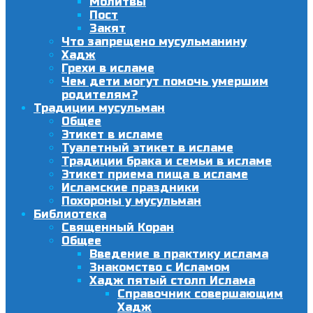
Молитвы
Пост
Закят
Что запрещено мусульманину
Хадж
Грехи в исламе
Чем дети могут помочь умершим
родителям?
Традиции мусульман
Общее
Этикет в исламе
Туалетный этикет в исламе
Традиции брака и семьи в исламе
Этикет приема пища в исламе
Исламские праздники
Похороны у мусульман
Библиотека
Священный Коран
Общее
Введение в практику ислама
Знакомство с Исламом
Хадж пятый столп Ислама
Справочник совершающим
Хадж