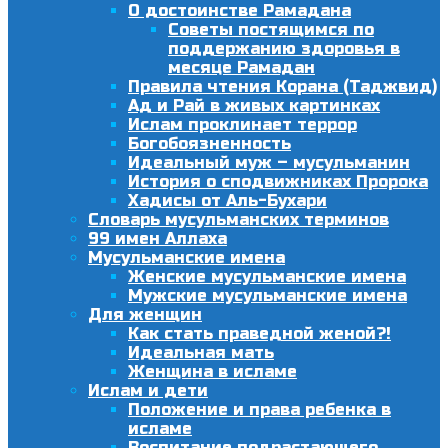
О достоинстве Рамадана
Советы постящимся по
поддержанию здоровья в
месяце Рамадан
Правила чтения Корана (Таджвид)
Ад и Рай в живых картинках
Ислам проклинает террор
Богобоязненность
Идеальный муж – мусульманин
История о сподвижниках Пророка
Хадисы от Аль-Бухари
Словарь мусульманских терминов
99 имен Аллаха
Мусульманские имена
Женские мусульманские имена
Мужские мусульманские имена
Для женщин
Как стать праведной женой?!
Идеальная мать
Женщина в исламе
Ислам и дети
Положение и права ребенка в
исламе
Воспитание подрастающего