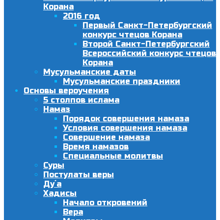
Корана
2016 год
Первый Санкт-Петербургский
конкурс чтецов Корана
Второй Санкт-Петербургский
Всероссийский конкурс чтецов
Корана
Мусульманские даты
Мусульманские праздники
Основы вероучения
5 столпов ислама
Намаз
Порядок совершения намаза
Условия совершения намаза
Совершение намаза
Время намазов
Специальные молитвы
Суры
Постулаты веры
Ду´а
Хадисы
Начало откровений
Вера