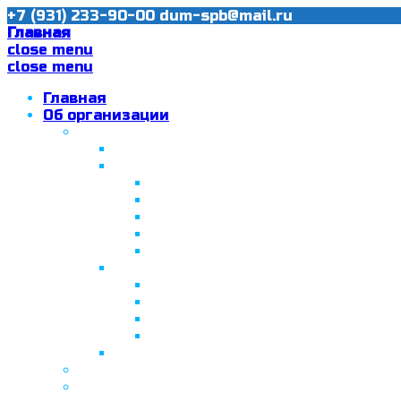
+7 (931) 233-90-00
dum-spb@mail.ru
Главная
close menu
close menu
Главная
Об организации
Ислам в Санкт-Петербурге
Муфтий Пончаев Ж.Н.
Санкт-Петербург – северная столи
Санкт-Петербургская Соборная
Вторая Санкт-Петербургская м
Программа «Толерантность» в С
Программа «Толерантность» в С
Сабантуй в Санкт-Петербурге
Татарская национально-культурная
Празднование 10-летия ТНКА
ВНПК «Институт НКА в обществ
Президент Татарстана встрети
Минтимер Шаймиев посетил муз
Фонд “Возрождение ислама, исламс
Муфтий Панчеев Р.Д.
Санкт-Петербургская Восточная Акаде