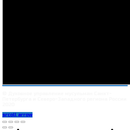
© Духовное управление мусульман Санкт-
Петербурга и Северо-Западного региона России
2020
srcoll arrow