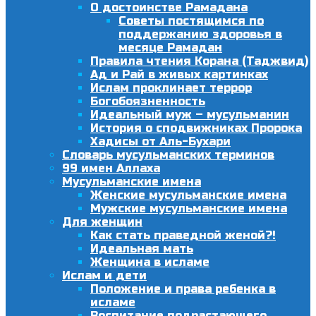
О достоинстве Рамадана
Советы постящимся по
поддержанию здоровья в
месяце Рамадан
Правила чтения Корана (Таджвид)
Ад и Рай в живых картинках
Ислам проклинает террор
Богобоязненность
Идеальный муж – мусульманин
История о сподвижниках Пророка
Хадисы от Аль-Бухари
Словарь мусульманских терминов
99 имен Аллаха
Мусульманские имена
Женские мусульманские имена
Мужские мусульманские имена
Для женщин
Как стать праведной женой?!
Идеальная мать
Женщина в исламе
Ислам и дети
Положение и права ребенка в
исламе
Воспитание подрастающего