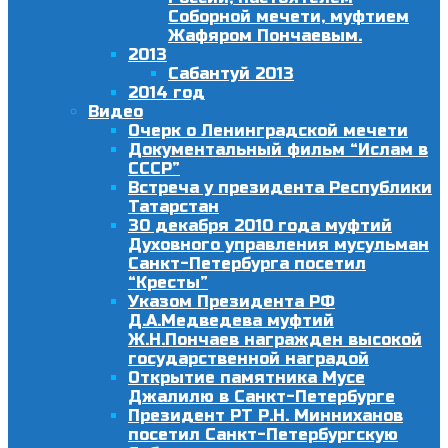
Соборной мечети, муфтием
Жафяром Пончаевым.
2013
Сабантуй 2013
2014 год
Видео
Очерк о Ленинградской мечети
Документальный фильм “Ислам в
СССР”
Встреча у президента Республики
Татарстан
30 декабря 2010 года муфтий
Духовного управления мусульман
Санкт-Петербурга посетил
“Кресты”
Указом Президента РФ
Д.А.Медведева муфтий
Ж.Н.Пончаев награжден высокой
государственной наградой
Открытие памятника Мусе
Джалилю в Санкт-Петербурге
Президент РТ Р.Н. Минниханов
посетил Санкт-Петербургскую