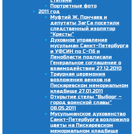
степени
Портретные фото
2011 год
Муфтий Ж. Пончаев и
депутаты ЗагСа посетили
следственный изолятор
“Кресты”
Духовное управление
мусульман Санкт-Петербурга
и УФСИН по С-Пб и
Ленобласти подписали
Генеральное соглашение о
взаимодействии 27.12.2010
Траурная церемония
возложения венков на
Пискаревском мемориальном
кладбище 27.01.2011
Открытие стелы “Выборг –
город воинской славы”
08.05.2011
Мусульманское духовенство
Санкт-Петербурга возложило
цветы на Пискаревском
мемориальном кладбище