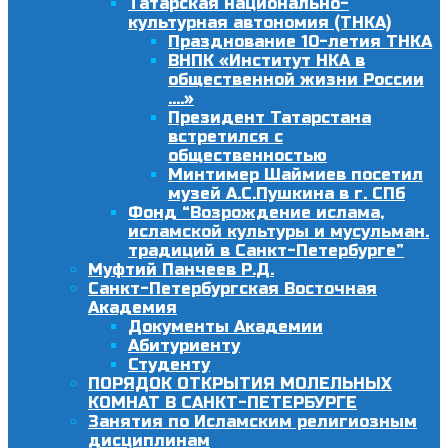
Татарская национально-
культурная автономия (ТНКА)
Празднование 10-летия ТНКА
ВНПК «Институт НКА в
общественной жизни России
….»
Президент Татарстана
встретился с
общественностью
Минтимер Шаймиев посетил
музей А.С.Пушкина в г. СПб
Фонд “Возрождение ислама,
исламской культуры и мусульман.
традиций в Санкт-Петербурге”
Муфтий Панчеев Р.Д.
Санкт-Петербургская Восточная
Академия
Документы Академии
Абитуриенту
Студенту
ПОРЯДОК ОТКРЫТИЯ МОЛЕЛЬНЫХ
КОМНАТ В САНКТ-ПЕТЕРБУРГЕ
Занятия по Исламским религиозным
дисциплинам