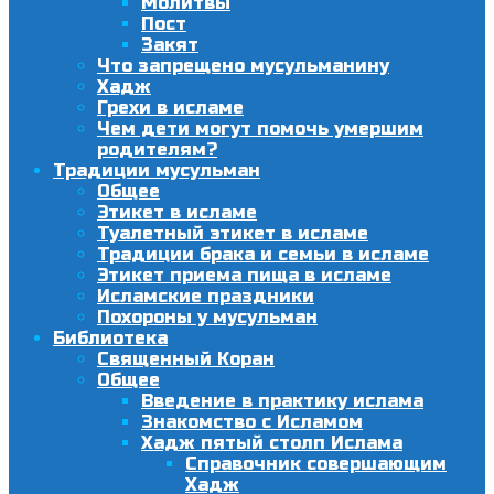
Молитвы
Пост
Закят
Что запрещено мусульманину
Хадж
Грехи в исламе
Чем дети могут помочь умершим
родителям?
Традиции мусульман
Общее
Этикет в исламе
Туалетный этикет в исламе
Традиции брака и семьи в исламе
Этикет приема пища в исламе
Исламские праздники
Похороны у мусульман
Библиотека
Священный Коран
Общее
Введение в практику ислама
Знакомство с Исламом
Хадж пятый столп Ислама
Справочник совершающим
Хадж