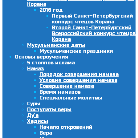
Корана
2016 год
Первый Санкт-Петербургский
конкурс чтецов Корана
Второй Санкт-Петербургский
Всероссийский конкурс чтецов
Корана
Мусульманские даты
Мусульманские праздники
Основы вероучения
5 столпов ислама
Намаз
Порядок совершения намаза
Условия совершения намаза
Совершение намаза
Время намазов
Специальные молитвы
Суры
Постулаты веры
Ду´а
Хадисы
Начало откровений
Вера