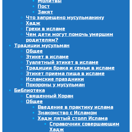
Молитвы
Пост
Закят
Что запрещено мусульманину
Хадж
Грехи в исламе
Чем дети могут помочь умершим
родителям?
Традиции мусульман
Общее
Этикет в исламе
Туалетный этикет в исламе
Традиции брака и семьи в исламе
Этикет приема пища в исламе
Исламские праздники
Похороны у мусульман
Библиотека
Священный Коран
Общее
Введение в практику ислама
Знакомство с Исламом
Хадж пятый столп Ислама
Справочник совершающим
Хадж