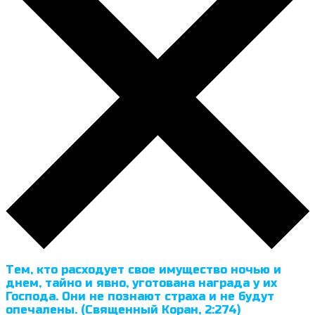
Тем, кто расходует свое имущество ночью и
днем, тайно и явно, уготована награда у их
Господа. Они не познают страха и не будут
опечалены. (Священный Коран, 2:274)