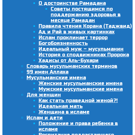
О достоинстве Рамадана
Советы постящимся по
поддержанию здоровья в
месяце Рамадан
Правила чтения Корана (Таджвид)
Ад и Рай в живых картинках
Ислам проклинает террор
Богобоязненность
Идеальный муж – мусульманин
История о сподвижниках Пророка
Хадисы от Аль-Бухари
Словарь мусульманских терминов
99 имен Аллаха
Мусульманские имена
Женские мусульманские имена
Мужские мусульманские имена
Для женщин
Как стать праведной женой?!
Идеальная мать
Женщина в исламе
Ислам и дети
Положение и права ребенка в
исламе
Воспитание подрастающего