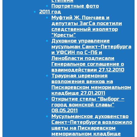
степени
Портретные фото
2011 год
Муфтий Ж. Пончаев и
депутаты ЗагСа посетили
следственный изолятор
“Кресты”
Духовное управление
мусульман Санкт-Петербурга
и УФСИН по С-Пб и
Ленобласти подписали
Генеральное соглашение о
взаимодействии 27.12.2010
Траурная церемония
возложения венков на
Пискаревском мемориальном
кладбище 27.01.2011
Открытие стелы “Выборг –
город воинской славы”
08.05.2011
Мусульманское духовенство
Санкт-Петербурга возложило
цветы на Пискаревском
мемориальном кладбище