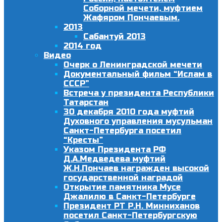
Соборной мечети, муфтием
Жафяром Пончаевым.
2013
Сабантуй 2013
2014 год
Видео
Очерк о Ленинградской мечети
Документальный фильм “Ислам в
СССР”
Встреча у президента Республики
Татарстан
30 декабря 2010 года муфтий
Духовного управления мусульман
Санкт-Петербурга посетил
“Кресты”
Указом Президента РФ
Д.А.Медведева муфтий
Ж.Н.Пончаев награжден высокой
государственной наградой
Открытие памятника Мусе
Джалилю в Санкт-Петербурге
Президент РТ Р.Н. Минниханов
посетил Санкт-Петербургскую