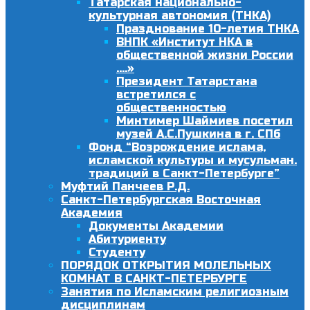
Татарская национально-
культурная автономия (ТНКА)
Празднование 10-летия ТНКА
ВНПК «Институт НКА в
общественной жизни России
….»
Президент Татарстана
встретился с
общественностью
Минтимер Шаймиев посетил
музей А.С.Пушкина в г. СПб
Фонд “Возрождение ислама,
исламской культуры и мусульман.
традиций в Санкт-Петербурге”
Муфтий Панчеев Р.Д.
Санкт-Петербургская Восточная
Академия
Документы Академии
Абитуриенту
Студенту
ПОРЯДОК ОТКРЫТИЯ МОЛЕЛЬНЫХ
КОМНАТ В САНКТ-ПЕТЕРБУРГЕ
Занятия по Исламским религиозным
дисциплинам