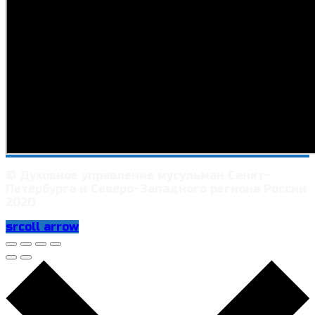
© Духовное управление мусульман Санкт-
Петербурга и Северо-Западного региона России
2020
srcoll arrow