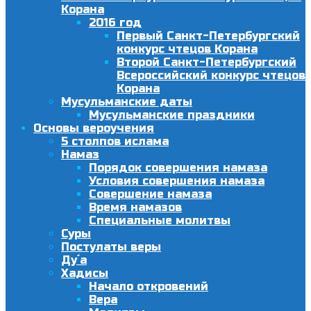
Корана
2016 год
Первый Санкт-Петербургский
конкурс чтецов Корана
Второй Санкт-Петербургский
Всероссийский конкурс чтецов
Корана
Мусульманские даты
Мусульманские праздники
Основы вероучения
5 столпов ислама
Намаз
Порядок совершения намаза
Условия совершения намаза
Совершение намаза
Время намазов
Специальные молитвы
Суры
Постулаты веры
Ду´а
Хадисы
Начало откровений
Вера