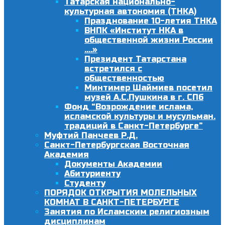
Татарская национально-
культурная автономия (ТНКА)
Празднование 10-летия ТНКА
ВНПК «Институт НКА в
общественной жизни России
….»
Президент Татарстана
встретился с
общественностью
Минтимер Шаймиев посетил
музей А.С.Пушкина в г. СПб
Фонд “Возрождение ислама,
исламской культуры и мусульман.
традиций в Санкт-Петербурге”
Муфтий Панчеев Р.Д.
Санкт-Петербургская Восточная
Академия
Документы Академии
Абитуриенту
Студенту
ПОРЯДОК ОТКРЫТИЯ МОЛЕЛЬНЫХ
КОМНАТ В САНКТ-ПЕТЕРБУРГЕ
Занятия по Исламским религиозным
дисциплинам