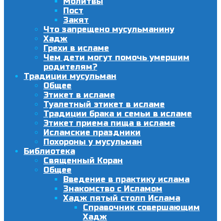
Молитвы
Пост
Закят
Что запрещено мусульманину
Хадж
Грехи в исламе
Чем дети могут помочь умершим
родителям?
Традиции мусульман
Общее
Этикет в исламе
Туалетный этикет в исламе
Традиции брака и семьи в исламе
Этикет приема пища в исламе
Исламские праздники
Похороны у мусульман
Библиотека
Священный Коран
Общее
Введение в практику ислама
Знакомство с Исламом
Хадж пятый столп Ислама
Справочник совершающим
Хадж