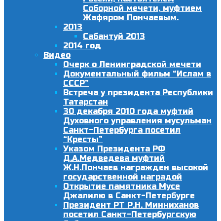
Соборной мечети, муфтием
Жафяром Пончаевым.
2013
Сабантуй 2013
2014 год
Видео
Очерк о Ленинградской мечети
Документальный фильм “Ислам в
СССР”
Встреча у президента Республики
Татарстан
30 декабря 2010 года муфтий
Духовного управления мусульман
Санкт-Петербурга посетил
“Кресты”
Указом Президента РФ
Д.А.Медведева муфтий
Ж.Н.Пончаев награжден высокой
государственной наградой
Открытие памятника Мусе
Джалилю в Санкт-Петербурге
Президент РТ Р.Н. Минниханов
посетил Санкт-Петербургскую