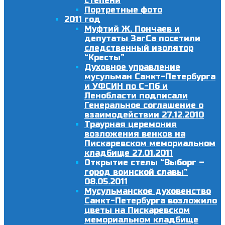
степени
Портретные фото
2011 год
Муфтий Ж. Пончаев и
депутаты ЗагСа посетили
следственный изолятор
“Кресты”
Духовное управление
мусульман Санкт-Петербурга
и УФСИН по С-Пб и
Ленобласти подписали
Генеральное соглашение о
взаимодействии 27.12.2010
Траурная церемония
возложения венков на
Пискаревском мемориальном
кладбище 27.01.2011
Открытие стелы “Выборг –
город воинской славы”
08.05.2011
Мусульманское духовенство
Санкт-Петербурга возложило
цветы на Пискаревском
мемориальном кладбище