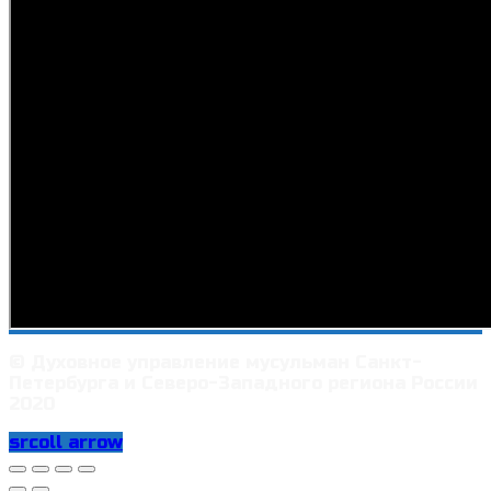
© Духовное управление мусульман Санкт-
Петербурга и Северо-Западного региона России
2020
srcoll arrow