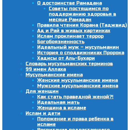
О достоинстве Рамадана
Советы постящимся по
поддержанию здоровья в
месяце Рамадан
Правила чтения Корана (Таджвид)
Ад и Рай в живых картинках
Ислам проклинает террор
Богобоязненность
Идеальный муж – мусульманин
История о сподвижниках Пророка
Хадисы от Аль-Бухари
Словарь мусульманских терминов
99 имен Аллаха
Мусульманские имена
Женские мусульманские имена
Мужские мусульманские имена
Для женщин
Как стать праведной женой?!
Идеальная мать
Женщина в исламе
Ислам и дети
Положение и права ребенка в
исламе
Воспитание подрастающего