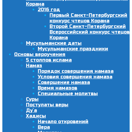
Корана
2016 год
Первый Санкт-Петербургский
конкурс чтецов Корана
Второй Санкт-Петербургский
Всероссийский конкурс чтецов
Корана
Мусульманские даты
Мусульманские праздники
Основы вероучения
5 столпов ислама
Намаз
Порядок совершения намаза
Условия совершения намаза
Совершение намаза
Время намазов
Специальные молитвы
Суры
Постулаты веры
Ду´а
Хадисы
Начало откровений
Вера