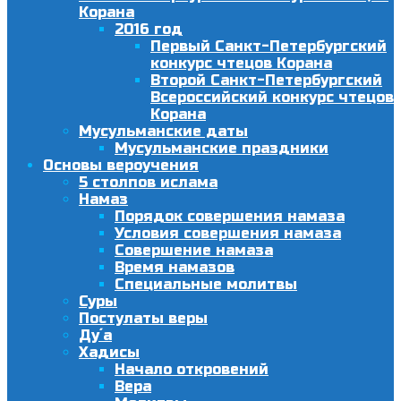
Корана
2016 год
Первый Санкт-Петербургский
конкурс чтецов Корана
Второй Санкт-Петербургский
Всероссийский конкурс чтецов
Корана
Мусульманские даты
Мусульманские праздники
Основы вероучения
5 столпов ислама
Намаз
Порядок совершения намаза
Условия совершения намаза
Совершение намаза
Время намазов
Специальные молитвы
Суры
Постулаты веры
Ду´а
Хадисы
Начало откровений
Вера