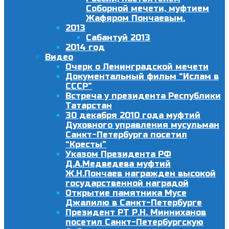
Соборной мечети, муфтием
Жафяром Пончаевым.
2013
Сабантуй 2013
2014 год
Видео
Очерк о Ленинградской мечети
Документальный фильм “Ислам в
СССР”
Встреча у президента Республики
Татарстан
30 декабря 2010 года муфтий
Духовного управления мусульман
Санкт-Петербурга посетил
“Кресты”
Указом Президента РФ
Д.А.Медведева муфтий
Ж.Н.Пончаев награжден высокой
государственной наградой
Открытие памятника Мусе
Джалилю в Санкт-Петербурге
Президент РТ Р.Н. Минниханов
посетил Санкт-Петербургскую