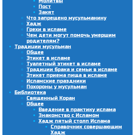
Молитвы
Пост
Закят
Что запрещено мусульманину
Хадж
Грехи в исламе
Чем дети могут помочь умершим
родителям?
Традиции мусульман
Общее
Этикет в исламе
Туалетный этикет в исламе
Традиции брака и семьи в исламе
Этикет приема пища в исламе
Исламские праздники
Похороны у мусульман
Библиотека
Священный Коран
Общее
Введение в практику ислама
Знакомство с Исламом
Хадж пятый столп Ислама
Справочник совершающим
Хадж