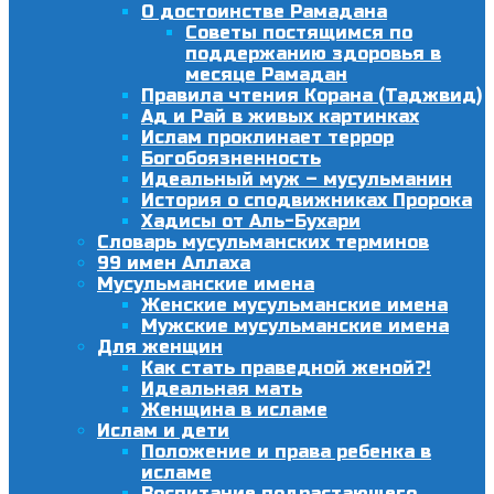
О достоинстве Рамадана
Советы постящимся по
поддержанию здоровья в
месяце Рамадан
Правила чтения Корана (Таджвид)
Ад и Рай в живых картинках
Ислам проклинает террор
Богобоязненность
Идеальный муж – мусульманин
История о сподвижниках Пророка
Хадисы от Аль-Бухари
Словарь мусульманских терминов
99 имен Аллаха
Мусульманские имена
Женские мусульманские имена
Мужские мусульманские имена
Для женщин
Как стать праведной женой?!
Идеальная мать
Женщина в исламе
Ислам и дети
Положение и права ребенка в
исламе
Воспитание подрастающего