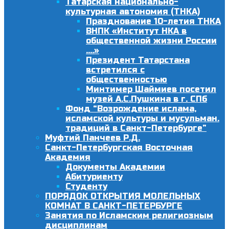
Татарская национально-
культурная автономия (ТНКА)
Празднование 10-летия ТНКА
ВНПК «Институт НКА в
общественной жизни России
….»
Президент Татарстана
встретился с
общественностью
Минтимер Шаймиев посетил
музей А.С.Пушкина в г. СПб
Фонд “Возрождение ислама,
исламской культуры и мусульман.
традиций в Санкт-Петербурге”
Муфтий Панчеев Р.Д.
Санкт-Петербургская Восточная
Академия
Документы Академии
Абитуриенту
Студенту
ПОРЯДОК ОТКРЫТИЯ МОЛЕЛЬНЫХ
КОМНАТ В САНКТ-ПЕТЕРБУРГЕ
Занятия по Исламским религиозным
дисциплинам