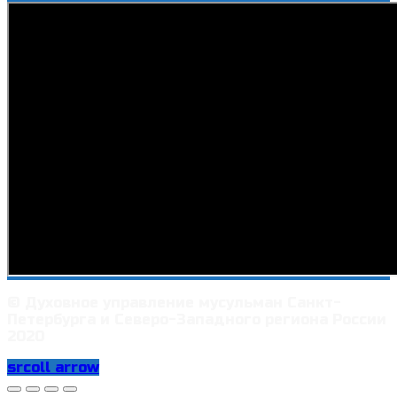
© Духовное управление мусульман Санкт-
Петербурга и Северо-Западного региона России
2020
srcoll arrow