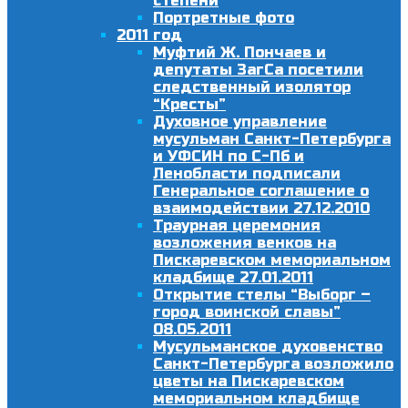
степени
Портретные фото
2011 год
Муфтий Ж. Пончаев и
депутаты ЗагСа посетили
следственный изолятор
“Кресты”
Духовное управление
мусульман Санкт-Петербурга
и УФСИН по С-Пб и
Ленобласти подписали
Генеральное соглашение о
взаимодействии 27.12.2010
Траурная церемония
возложения венков на
Пискаревском мемориальном
кладбище 27.01.2011
Открытие стелы “Выборг –
город воинской славы”
08.05.2011
Мусульманское духовенство
Санкт-Петербурга возложило
цветы на Пискаревском
мемориальном кладбище