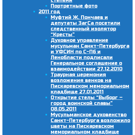
степени
Портретные фото
2011 год
Муфтий Ж. Пончаев и
депутаты ЗагСа посетили
следственный изолятор
“Кресты”
Духовное управление
мусульман Санкт-Петербурга
и УФСИН по С-Пб и
Ленобласти подписали
Генеральное соглашение о
взаимодействии 27.12.2010
Траурная церемония
возложения венков на
Пискаревском мемориальном
кладбище 27.01.2011
Открытие стелы “Выборг –
город воинской славы”
08.05.2011
Мусульманское духовенство
Санкт-Петербурга возложило
цветы на Пискаревском
мемориальном кладбище