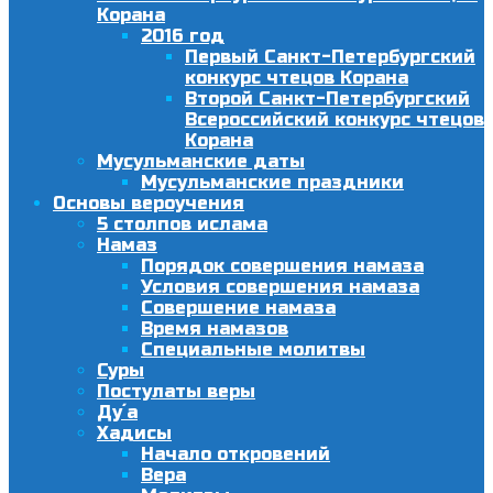
Корана
2016 год
Первый Санкт-Петербургский
конкурс чтецов Корана
Второй Санкт-Петербургский
Всероссийский конкурс чтецов
Корана
Мусульманские даты
Мусульманские праздники
Основы вероучения
5 столпов ислама
Намаз
Порядок совершения намаза
Условия совершения намаза
Совершение намаза
Время намазов
Специальные молитвы
Суры
Постулаты веры
Ду´а
Хадисы
Начало откровений
Вера