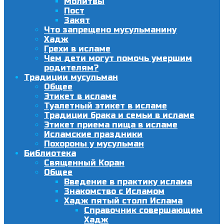
Молитвы
Пост
Закят
Что запрещено мусульманину
Хадж
Грехи в исламе
Чем дети могут помочь умершим
родителям?
Традиции мусульман
Общее
Этикет в исламе
Туалетный этикет в исламе
Традиции брака и семьи в исламе
Этикет приема пища в исламе
Исламские праздники
Похороны у мусульман
Библиотека
Священный Коран
Общее
Введение в практику ислама
Знакомство с Исламом
Хадж пятый столп Ислама
Справочник совершающим
Хадж