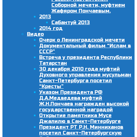
Соборной мечети, муфтием
Жафяром Пончаевым.
2013
Сабантуй 2013
2014 год
Видео
Очерк о Ленинградской мечети
Документальный фильм “Ислам в
СССР”
Встреча у президента Республики
Татарстан
30 декабря 2010 года муфтий
Духовного управления мусульман
Санкт-Петербурга посетил
“Кресты”
Указом Президента РФ
Д.А.Медведева муфтий
Ж.Н.Пончаев награжден высокой
государственной наградой
Открытие памятника Мусе
Джалилю в Санкт-Петербурге
Президент РТ Р.Н. Минниханов
посетил Санкт-Петербургскую