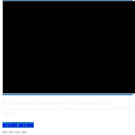
© Духовное управление мусульман Санкт-
Петербурга и Северо-Западного региона России
2020
srcoll arrow