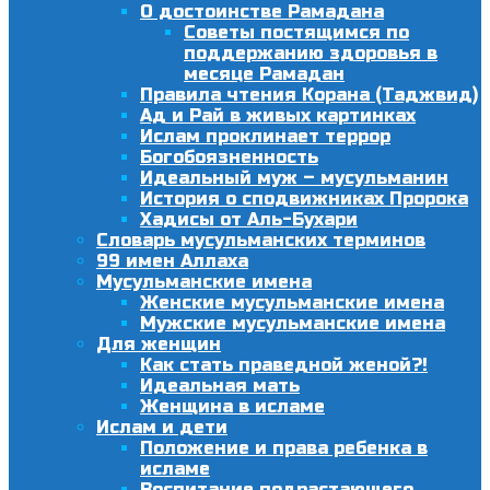
О достоинстве Рамадана
Советы постящимся по
поддержанию здоровья в
месяце Рамадан
Правила чтения Корана (Таджвид)
Ад и Рай в живых картинках
Ислам проклинает террор
Богобоязненность
Идеальный муж – мусульманин
История о сподвижниках Пророка
Хадисы от Аль-Бухари
Словарь мусульманских терминов
99 имен Аллаха
Мусульманские имена
Женские мусульманские имена
Мужские мусульманские имена
Для женщин
Как стать праведной женой?!
Идеальная мать
Женщина в исламе
Ислам и дети
Положение и права ребенка в
исламе
Воспитание подрастающего