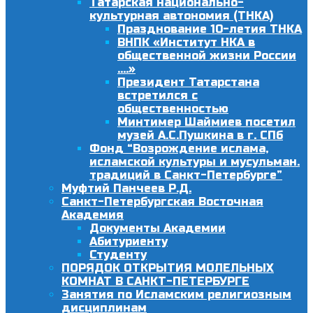
Татарская национально-
культурная автономия (ТНКА)
Празднование 10-летия ТНКА
ВНПК «Институт НКА в
общественной жизни России
….»
Президент Татарстана
встретился с
общественностью
Минтимер Шаймиев посетил
музей А.С.Пушкина в г. СПб
Фонд “Возрождение ислама,
исламской культуры и мусульман.
традиций в Санкт-Петербурге”
Муфтий Панчеев Р.Д.
Санкт-Петербургская Восточная
Академия
Документы Академии
Абитуриенту
Студенту
ПОРЯДОК ОТКРЫТИЯ МОЛЕЛЬНЫХ
КОМНАТ В САНКТ-ПЕТЕРБУРГЕ
Занятия по Исламским религиозным
дисциплинам