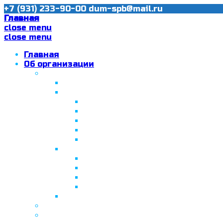
+7 (931) 233-90-00
dum-spb@mail.ru
Главная
close menu
close menu
Главная
Об организации
Ислам в Санкт-Петербурге
Муфтий Пончаев Ж.Н.
Санкт-Петербург – северная столи
Санкт-Петербургская Соборная
Вторая Санкт-Петербургская м
Программа «Толерантность» в С
Программа «Толерантность» в С
Сабантуй в Санкт-Петербурге
Татарская национально-культурная
Празднование 10-летия ТНКА
ВНПК «Институт НКА в обществ
Президент Татарстана встрети
Минтимер Шаймиев посетил муз
Фонд “Возрождение ислама, исламс
Муфтий Панчеев Р.Д.
Санкт-Петербургская Восточная Акаде