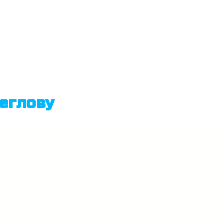
еглову