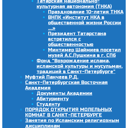
Татарская национально-
культурная автономия (ТНКА)
Празднование 10-летия ТНКА
ВНПК «Институт НКА в
общественной жизни России
….»
Президент Татарстана
встретился с
общественностью
Минтимер Шаймиев посетил
музей А.С.Пушкина в г. СПб
Фонд “Возрождение ислама,
исламской культуры и мусульман.
традиций в Санкт-Петербурге”
Муфтий Панчеев Р.Д.
Санкт-Петербургская Восточная
Академия
Документы Академии
Абитуриенту
Студенту
ПОРЯДОК ОТКРЫТИЯ МОЛЕЛЬНЫХ
КОМНАТ В САНКТ-ПЕТЕРБУРГЕ
Занятия по Исламским религиозным
дисциплинам