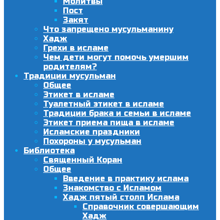
Молитвы
Пост
Закят
Что запрещено мусульманину
Хадж
Грехи в исламе
Чем дети могут помочь умершим
родителям?
Традиции мусульман
Общее
Этикет в исламе
Туалетный этикет в исламе
Традиции брака и семьи в исламе
Этикет приема пища в исламе
Исламские праздники
Похороны у мусульман
Библиотека
Священный Коран
Общее
Введение в практику ислама
Знакомство с Исламом
Хадж пятый столп Ислама
Справочник совершающим
Хадж