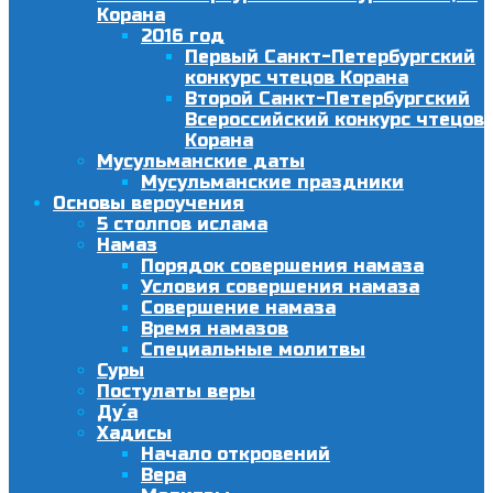
Корана
2016 год
Первый Санкт-Петербургский
конкурс чтецов Корана
Второй Санкт-Петербургский
Всероссийский конкурс чтецов
Корана
Мусульманские даты
Мусульманские праздники
Основы вероучения
5 столпов ислама
Намаз
Порядок совершения намаза
Условия совершения намаза
Совершение намаза
Время намазов
Специальные молитвы
Суры
Постулаты веры
Ду´а
Хадисы
Начало откровений
Вера