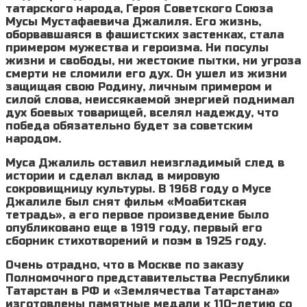
татарского народа, Героя Советского Союза
Мусы Мустафаевича Джалиля. Его жизнь,
оборвавшаяся в фашистских застенках, стала
примером мужества и героизма. Ни посулы
жизни и свободы, ни жестокие пытки, ни угроза
смерти не сломили его дух. Он ушел из жизни
защищая свою Родину, личным примером и
силой слова, неиссякаемой энергией поднимал
дух боевых товарищей, вселял надежду, что
победа обязательно будет за советским
народом.
Муса Джалиль оставил неизгладимый след в
истории и сделал вклад в мировую
сокровищницу культуры. В 1968 году о Мусе
Джалиле был снят фильм «Моабитская
тетрадь», а его первое произведение было
опубликовано еще в 1919 году, первый его
сборник стихотворений и поэм в 1925 году.
Очень отрадно, что в Москве по заказу
Полномочного представительства Республики
Татарстан в РФ и «Землячества Татарстана»
изготовлены памятные медали к 110-летию со