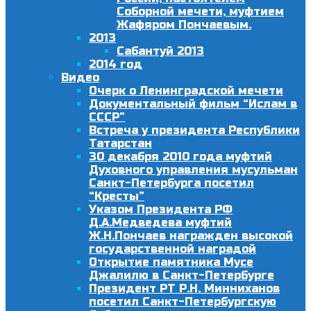
Соборной мечети, муфтием
Жафяром Пончаевым.
2013
Сабантуй 2013
2014 год
Видео
Очерк о Ленинградской мечети
Документальный фильм “Ислам в
СССР”
Встреча у президента Республики
Татарстан
30 декабря 2010 года муфтий
Духовного управления мусульман
Санкт-Петербурга посетил
“Кресты”
Указом Президента РФ
Д.А.Медведева муфтий
Ж.Н.Пончаев награжден высокой
государственной наградой
Открытие памятника Мусе
Джалилю в Санкт-Петербурге
Президент РТ Р.Н. Минниханов
посетил Санкт-Петербургскую