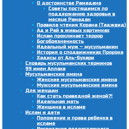
О достоинстве Рамадана
Советы постящимся по
поддержанию здоровья в
месяце Рамадан
Правила чтения Корана (Таджвид)
Ад и Рай в живых картинках
Ислам проклинает террор
Богобоязненность
Идеальный муж – мусульманин
История о сподвижниках Пророка
Хадисы от Аль-Бухари
Словарь мусульманских терминов
99 имен Аллаха
Мусульманские имена
Женские мусульманские имена
Мужские мусульманские имена
Для женщин
Как стать праведной женой?!
Идеальная мать
Женщина в исламе
Ислам и дети
Положение и права ребенка в
исламе
Воспитание подрастающего