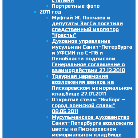
степени
Портретные фото
2011 год
Муфтий Ж. Пончаев и
депутаты ЗагСа посетили
следственный изолятор
“Кресты”
Духовное управление
мусульман Санкт-Петербурга
и УФСИН по С-Пб и
Ленобласти подписали
Генеральное соглашение о
взаимодействии 27.12.2010
Траурная церемония
возложения венков на
Пискаревском мемориальном
кладбище 27.01.2011
Открытие стелы “Выборг –
город воинской славы”
08.05.2011
Мусульманское духовенство
Санкт-Петербурга возложило
цветы на Пискаревском
мемориальном кладбище