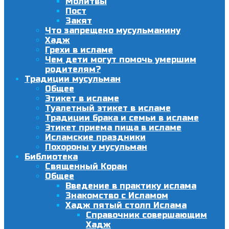
Молитвы
Пост
Закят
Что запрещено мусульманину
Хадж
Грехи в исламе
Чем дети могут помочь умершим
родителям?
Традиции мусульман
Общее
Этикет в исламе
Туалетный этикет в исламе
Традиции брака и семьи в исламе
Этикет приема пища в исламе
Исламские праздники
Похороны у мусульман
Библиотека
Священный Коран
Общее
Введение в практику ислама
Знакомство с Исламом
Хадж пятый столп Ислама
Справочник совершающим
Хадж