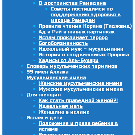
О достоинстве Рамадана
Советы постящимся по
поддержанию здоровья в
месяце Рамадан
Правила чтения Корана (Таджвид)
Ад и Рай в живых картинках
Ислам проклинает террор
Богобоязненность
Идеальный муж – мусульманин
История о сподвижниках Пророка
Хадисы от Аль-Бухари
Словарь мусульманских терминов
99 имен Аллаха
Мусульманские имена
Женские мусульманские имена
Мужские мусульманские имена
Для женщин
Как стать праведной женой?!
Идеальная мать
Женщина в исламе
Ислам и дети
Положение и права ребенка в
исламе
Воспитание подрастающего