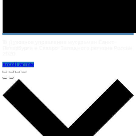
© Духовное управление мусульман Санкт-
Петербурга и Северо-Западного региона России
2020
srcoll arrow