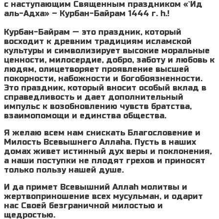
с наступающим Священным праздником «`Ид
аль-Адха» – Курбан-Байрам 1444 г. h.!
Курбан-Байрам — это праздник, который
восходит к древним традициям исламской
культуры и символизирует высокие моральные
ценности, милосердие, добро, заботу и любовь к
людям, олицетворяет проявление высшей
покорности, набожности и богобоязненности.
Это праздник, который вносит особый вклад в
справедливость и дает дополнительный
импульс к возобновлению чувств братства,
взаимопомощи и единства общества.
Я желаю всем нам снискать Благословение и
Милость Всевышнего Аллаhа. Пусть в наших
домах живет истинный дух веры и поклонения,
а наши поступки не плодят грехов и приносят
только пользу нашей душе.
И да примет Всевышний Аллаh молитвы и
жертвоприношение всех мусульман, и одарит
нас Своей безграничной милостью и
щедростью.