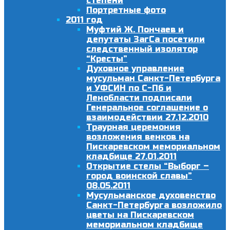
степени
Портретные фото
2011 год
Муфтий Ж. Пончаев и
депутаты ЗагСа посетили
следственный изолятор
“Кресты”
Духовное управление
мусульман Санкт-Петербурга
и УФСИН по С-Пб и
Ленобласти подписали
Генеральное соглашение о
взаимодействии 27.12.2010
Траурная церемония
возложения венков на
Пискаревском мемориальном
кладбище 27.01.2011
Открытие стелы “Выборг –
город воинской славы”
08.05.2011
Мусульманское духовенство
Санкт-Петербурга возложило
цветы на Пискаревском
мемориальном кладбище