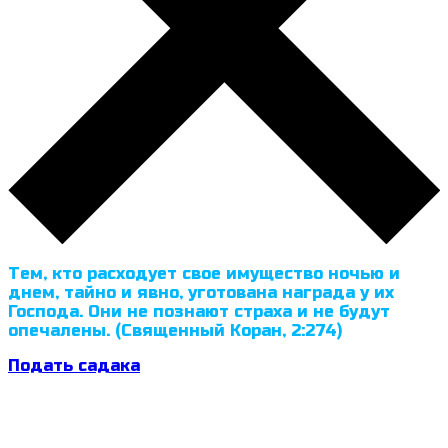
Тем, кто расходует свое имущество ночью и
днем, тайно и явно, уготована награда у их
Господа. Они не познают страха и не будут
опечалены. (Священный Коран, 2:274)
Подать садака