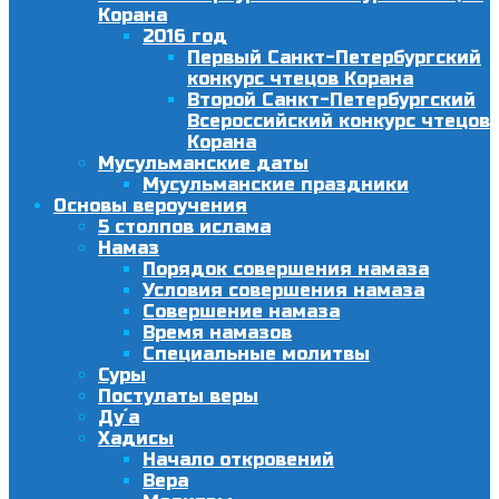
Корана
2016 год
Первый Санкт-Петербургский
конкурс чтецов Корана
Второй Санкт-Петербургский
Всероссийский конкурс чтецов
Корана
Мусульманские даты
Мусульманские праздники
Основы вероучения
5 столпов ислама
Намаз
Порядок совершения намаза
Условия совершения намаза
Совершение намаза
Время намазов
Специальные молитвы
Суры
Постулаты веры
Ду´а
Хадисы
Начало откровений
Вера