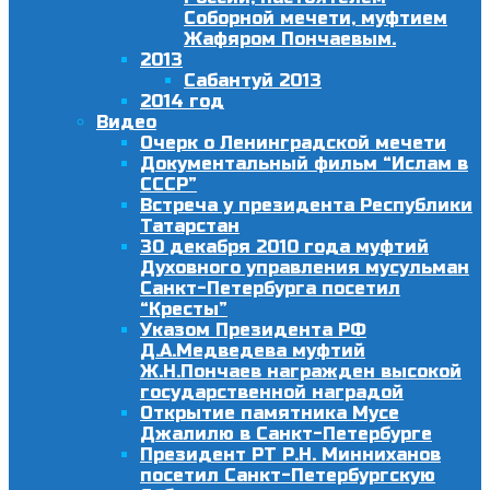
Соборной мечети, муфтием
Жафяром Пончаевым.
2013
Сабантуй 2013
2014 год
Видео
Очерк о Ленинградской мечети
Документальный фильм “Ислам в
СССР”
Встреча у президента Республики
Татарстан
30 декабря 2010 года муфтий
Духовного управления мусульман
Санкт-Петербурга посетил
“Кресты”
Указом Президента РФ
Д.А.Медведева муфтий
Ж.Н.Пончаев награжден высокой
государственной наградой
Открытие памятника Мусе
Джалилю в Санкт-Петербурге
Президент РТ Р.Н. Минниханов
посетил Санкт-Петербургскую