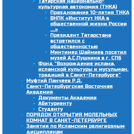
Татарская национально-
культурная автономия (ТНКА)
Празднование 10-летия ТНКА
ВНПК «Институт НКА в
общественной жизни России
….»
Президент Татарстана
встретился с
общественностью
Минтимер Шаймиев посетил
музей А.С.Пушкина в г. СПб
Фонд “Возрождение ислама,
исламской культуры и мусульман.
традиций в Санкт-Петербурге”
Муфтий Панчеев Р.Д.
Санкт-Петербургская Восточная
Академия
Документы Академии
Абитуриенту
Студенту
ПОРЯДОК ОТКРЫТИЯ МОЛЕЛЬНЫХ
КОМНАТ В САНКТ-ПЕТЕРБУРГЕ
Занятия по Исламским религиозным
дисциплинам