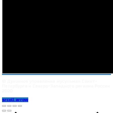
© Духовное управление мусульман Санкт-
Петербурга и Северо-Западного региона России
2020
srcoll arrow