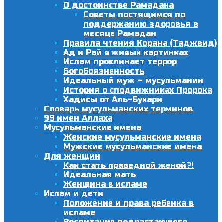
О достоинстве Рамадана
Советы постящимся по
поддержанию здоровья в
месяце Рамадан
Правила чтения Корана (Таджвид)
Ад и Рай в живых картинках
Ислам проклинает террор
Богобоязненность
Идеальный муж – мусульманин
История о сподвижниках Пророка
Хадисы от Аль-Бухари
Словарь мусульманских терминов
99 имен Аллаха
Мусульманские имена
Женские мусульманские имена
Мужские мусульманские имена
Для женщин
Как стать праведной женой?!
Идеальная мать
Женщина в исламе
Ислам и дети
Положение и права ребенка в
исламе
Воспитание подрастающего