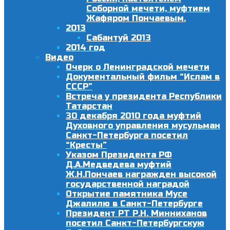
Соборной мечети, муфтием
Жафяром Пончаевым.
2013
Сабантуй 2013
2014 год
Видео
Очерк о Ленинградской мечети
Документальный фильм “Ислам в
СССР”
Встреча у президента Республики
Татарстан
30 декабря 2010 года муфтий
Духовного управления мусульман
Санкт-Петербурга посетил
“Кресты”
Указом Президента РФ
Д.А.Медведева муфтий
Ж.Н.Пончаев награжден высокой
государственной наградой
Открытие памятника Мусе
Джалилю в Санкт-Петербурге
Президент РТ Р.Н. Минниханов
посетил Санкт-Петербургскую