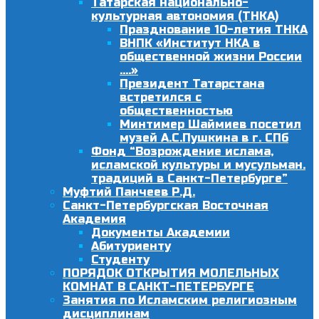
Татарская национально-
культурная автономия (ТНКА)
Празднование 10-летия ТНКА
ВНПК «Институт НКА в
общественной жизни России
….»
Президент Татарстана
встретился с
общественностью
Минтимер Шаймиев посетил
музей А.С.Пушкина в г. СПб
Фонд “Возрождение ислама,
исламской культуры и мусульман.
традиций в Санкт-Петербурге”
Муфтий Панчеев Р.Д.
Санкт-Петербургская Восточная
Академия
Документы Академии
Абитуриенту
Студенту
ПОРЯДОК ОТКРЫТИЯ МОЛЕЛЬНЫХ
КОМНАТ В САНКТ-ПЕТЕРБУРГЕ
Занятия по Исламским религиозным
дисциплинам