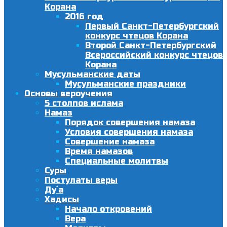
Корана
2016 год
Первый Санкт-Петербургский
конкурс чтецов Корана
Второй Санкт-Петербургский
Всероссийский конкурс чтецов
Корана
Мусульманские даты
Мусульманские праздники
Основы вероучения
5 столпов ислама
Намаз
Порядок совершения намаза
Условия совершения намаза
Совершение намаза
Время намазов
Специальные молитвы
Суры
Постулаты веры
Ду´а
Хадисы
Начало откровений
Вера