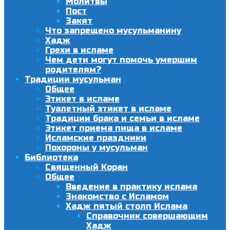
Молитвы
Пост
Закят
Что запрещено мусульманину
Хадж
Грехи в исламе
Чем дети могут помочь умершим
родителям?
Традиции мусульман
Общее
Этикет в исламе
Туалетный этикет в исламе
Традиции брака и семьи в исламе
Этикет приема пища в исламе
Исламские праздники
Похороны у мусульман
Библиотека
Священный Коран
Общее
Введение в практику ислама
Знакомство с Исламом
Хадж пятый столп Ислама
Справочник совершающим
Хадж