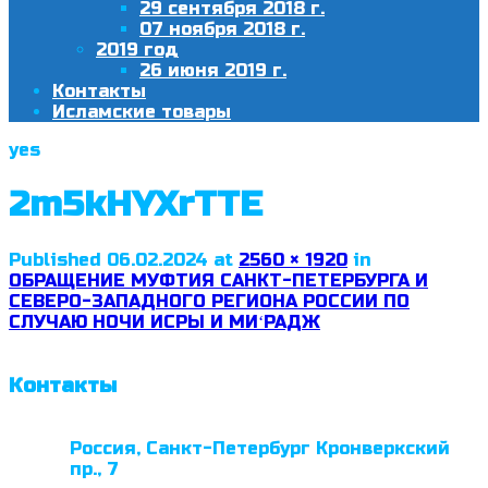
29 сентября 2018 г.
07 ноября 2018 г.
2019 год
26 июня 2019 г.
Контакты
Исламские товары
yes
2m5kHYXrTTE
Published
06.02.2024
at
2560 × 1920
in
ОБРАЩЕНИЕ МУФТИЯ САНКТ-ПЕТЕРБУРГА И
СЕВЕРО-ЗАПАДНОГО РЕГИОНА РОССИИ ПО
СЛУЧАЮ НОЧИ ИСРЫ И МИʻРАДЖ
Контакты
Россия, Санкт-Петербург Кронверкский
пр., 7