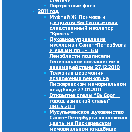
степени
Портретные фото
2011 год
Муфтий Ж. Пончаев и
депутаты ЗагСа посетили
следственный изолятор
“Кресты”
Духовное управление
мусульман Санкт-Петербурга
и УФСИН по С-Пб и
Ленобласти подписали
Генеральное соглашение о
взаимодействии 27.12.2010
Траурная церемония
возложения венков на
Пискаревском мемориальном
кладбище 27.01.2011
Открытие стелы “Выборг –
город воинской славы”
08.05.2011
Мусульманское духовенство
Санкт-Петербурга возложило
цветы на Пискаревском
мемориальном кладбище