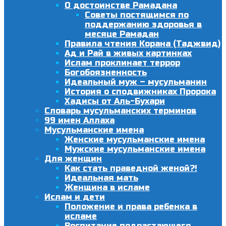
О достоинстве Рамадана
Советы постящимся по
поддержанию здоровья в
месяце Рамадан
Правила чтения Корана (Таджвид)
Ад и Рай в живых картинках
Ислам проклинает террор
Богобоязненность
Идеальный муж – мусульманин
История о сподвижниках Пророка
Хадисы от Аль-Бухари
Словарь мусульманских терминов
99 имен Аллаха
Мусульманские имена
Женские мусульманские имена
Мужские мусульманские имена
Для женщин
Как стать праведной женой?!
Идеальная мать
Женщина в исламе
Ислам и дети
Положение и права ребенка в
исламе
Воспитание подрастающего