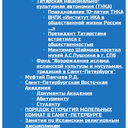
Татарская национально-
культурная автономия (ТНКА)
Празднование 10-летия ТНКА
ВНПК «Институт НКА в
общественной жизни России
….»
Президент Татарстана
встретился с
общественностью
Минтимер Шаймиев посетил
музей А.С.Пушкина в г. СПб
Фонд “Возрождение ислама,
исламской культуры и мусульман.
традиций в Санкт-Петербурге”
Муфтий Панчеев Р.Д.
Санкт-Петербургская Восточная
Академия
Документы Академии
Абитуриенту
Студенту
ПОРЯДОК ОТКРЫТИЯ МОЛЕЛЬНЫХ
КОМНАТ В САНКТ-ПЕТЕРБУРГЕ
Занятия по Исламским религиозным
дисциплинам