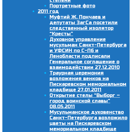
степени
Портретные фото
2011 год
Муфтий Ж. Пончаев и
депутаты ЗагСа посетили
следственный изолятор
“Кресты”
Духовное управление
мусульман Санкт-Петербурга
и УФСИН по С-Пб и
Ленобласти подписали
Генеральное соглашение о
взаимодействии 27.12.2010
Траурная церемония
возложения венков на
Пискаревском мемориальном
кладбище 27.01.2011
Открытие стелы “Выборг –
город воинской славы”
08.05.2011
Мусульманское духовенство
Санкт-Петербурга возложило
цветы на Пискаревском
мемориальном кладбище