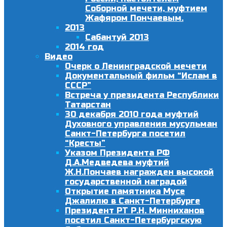
Соборной мечети, муфтием
Жафяром Пончаевым.
2013
Сабантуй 2013
2014 год
Видео
Очерк о Ленинградской мечети
Документальный фильм “Ислам в
СССР”
Встреча у президента Республики
Татарстан
30 декабря 2010 года муфтий
Духовного управления мусульман
Санкт-Петербурга посетил
“Кресты”
Указом Президента РФ
Д.А.Медведева муфтий
Ж.Н.Пончаев награжден высокой
государственной наградой
Открытие памятника Мусе
Джалилю в Санкт-Петербурге
Президент РТ Р.Н. Минниханов
посетил Санкт-Петербургскую