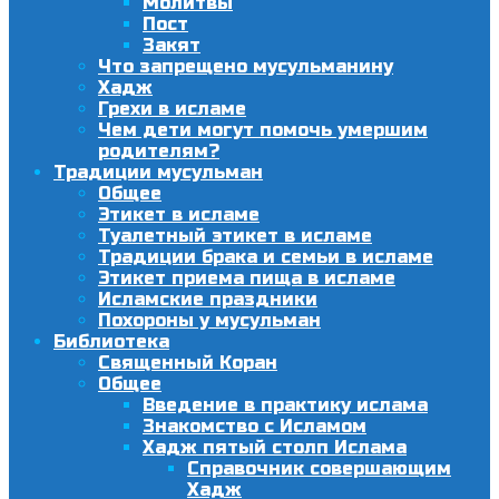
Молитвы
Пост
Закят
Что запрещено мусульманину
Хадж
Грехи в исламе
Чем дети могут помочь умершим
родителям?
Традиции мусульман
Общее
Этикет в исламе
Туалетный этикет в исламе
Традиции брака и семьи в исламе
Этикет приема пища в исламе
Исламские праздники
Похороны у мусульман
Библиотека
Священный Коран
Общее
Введение в практику ислама
Знакомство с Исламом
Хадж пятый столп Ислама
Справочник совершающим
Хадж