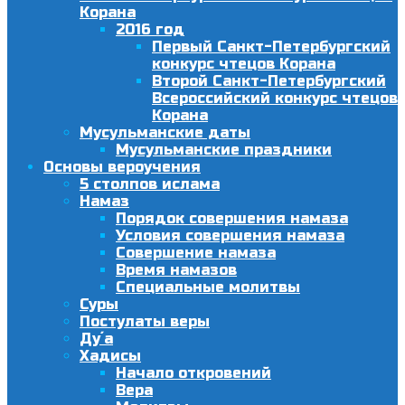
Корана
2016 год
Первый Санкт-Петербургский
конкурс чтецов Корана
Второй Санкт-Петербургский
Всероссийский конкурс чтецов
Корана
Мусульманские даты
Мусульманские праздники
Основы вероучения
5 столпов ислама
Намаз
Порядок совершения намаза
Условия совершения намаза
Совершение намаза
Время намазов
Специальные молитвы
Суры
Постулаты веры
Ду´а
Хадисы
Начало откровений
Вера