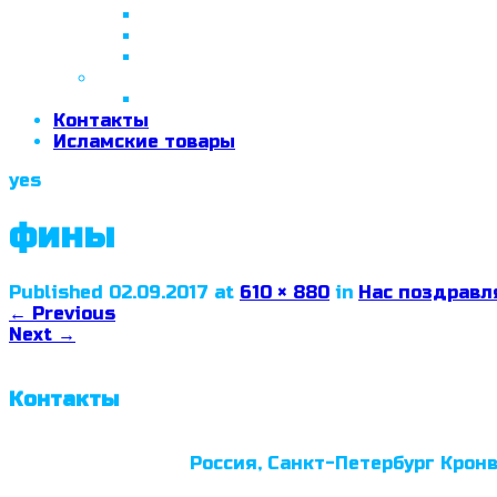
26 апреля 2018 г.
29 сентября 2018 г.
07 ноября 2018 г.
2019 год
26 июня 2019 г.
Контакты
Исламские товары
yes
фины
Published
02.09.2017
at
610 × 880
in
Нас поздравл
←
Previous
Next
→
Контакты
Россия, Санкт-Петербург Кронв