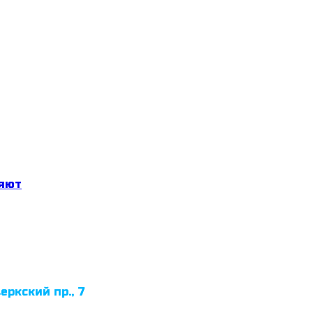
яют
еркский пр., 7