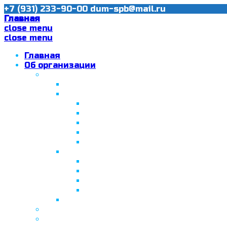
+7 (931) 233-90-00
dum-spb@mail.ru
Главная
close menu
close menu
Главная
Об организации
Ислам в Санкт-Петербурге
Муфтий Пончаев Ж.Н.
Санкт-Петербург – северная столи
Санкт-Петербургская Соборная
Вторая Санкт-Петербургская м
Программа «Толерантность» в С
Программа «Толерантность» в С
Сабантуй в Санкт-Петербурге
Татарская национально-культурная
Празднование 10-летия ТНКА
ВНПК «Институт НКА в обществ
Президент Татарстана встрети
Минтимер Шаймиев посетил муз
Фонд “Возрождение ислама, исламс
Муфтий Панчеев Р.Д.
Санкт-Петербургская Восточная Акаде