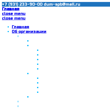
+7 (931) 233-90-00
dum-spb@mail.ru
Главная
close menu
close menu
Главная
Об организации
Ислам в Санкт-Петербурге
Муфтий Пончаев Ж.Н.
Санкт-Петербург – северная столи
Санкт-Петербургская Соборная
Вторая Санкт-Петербургская м
Программа «Толерантность» в С
Программа «Толерантность» в С
Сабантуй в Санкт-Петербурге
Татарская национально-культурная
Празднование 10-летия ТНКА
ВНПК «Институт НКА в обществ
Президент Татарстана встрети
Минтимер Шаймиев посетил муз
Фонд “Возрождение ислама, исламс
Муфтий Панчеев Р.Д.
Санкт-Петербургская Восточная Акаде