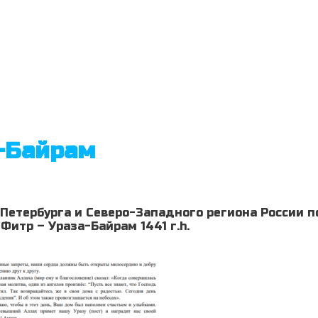
а-Байрам
-Петербурга и Северо-Западного региона России
итр – Ураза-Байрам 1441 г.h.