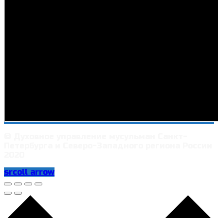
© Духовное управление мусульман Санкт-
Петербурга и Северо-Западного региона России
2020
srcoll arrow