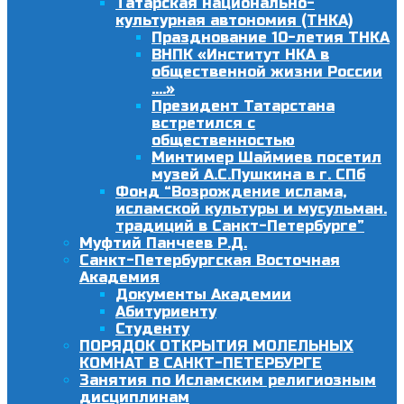
Татарская национально-
культурная автономия (ТНКА)
Празднование 10-летия ТНКА
ВНПК «Институт НКА в
общественной жизни России
….»
Президент Татарстана
встретился с
общественностью
Минтимер Шаймиев посетил
музей А.С.Пушкина в г. СПб
Фонд “Возрождение ислама,
исламской культуры и мусульман.
традиций в Санкт-Петербурге”
Муфтий Панчеев Р.Д.
Санкт-Петербургская Восточная
Академия
Документы Академии
Абитуриенту
Студенту
ПОРЯДОК ОТКРЫТИЯ МОЛЕЛЬНЫХ
КОМНАТ В САНКТ-ПЕТЕРБУРГЕ
Занятия по Исламским религиозным
дисциплинам