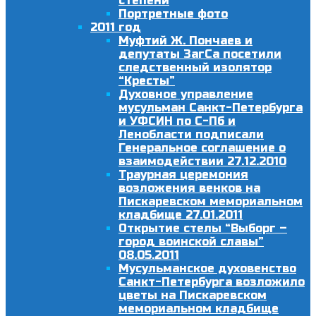
степени
Портретные фото
2011 год
Муфтий Ж. Пончаев и
депутаты ЗагСа посетили
следственный изолятор
“Кресты”
Духовное управление
мусульман Санкт-Петербурга
и УФСИН по С-Пб и
Ленобласти подписали
Генеральное соглашение о
взаимодействии 27.12.2010
Траурная церемония
возложения венков на
Пискаревском мемориальном
кладбище 27.01.2011
Открытие стелы “Выборг –
город воинской славы”
08.05.2011
Мусульманское духовенство
Санкт-Петербурга возложило
цветы на Пискаревском
мемориальном кладбище