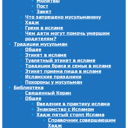
Молитвы
Пост
Закят
Что запрещено мусульманину
Хадж
Грехи в исламе
Чем дети могут помочь умершим
родителям?
Традиции мусульман
Общее
Этикет в исламе
Туалетный этикет в исламе
Традиции брака и семьи в исламе
Этикет приема пища в исламе
Исламские праздники
Похороны у мусульман
Библиотека
Священный Коран
Общее
Введение в практику ислама
Знакомство с Исламом
Хадж пятый столп Ислама
Справочник совершающим
Хадж