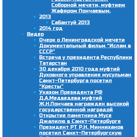
Соборной мечети, муфтием
Жафяром Пончаевым.
2013
Сабантуй 2013
2014 год
Видео
Очерк о Ленинградской мечети
Документальный фильм “Ислам в
СССР”
Встреча у президента Республики
Татарстан
30 декабря 2010 года муфтий
Духовного управления мусульман
Санкт-Петербурга посетил
“Кресты”
Указом Президента РФ
Д.А.Медведева муфтий
Ж.Н.Пончаев награжден высокой
государственной наградой
Открытие памятника Мусе
Джалилю в Санкт-Петербурге
Президент РТ Р.Н. Минниханов
посетил Санкт-Петербургскую