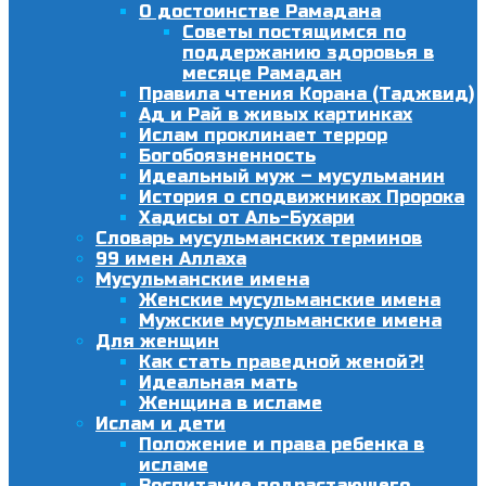
О достоинстве Рамадана
Советы постящимся по
поддержанию здоровья в
месяце Рамадан
Правила чтения Корана (Таджвид)
Ад и Рай в живых картинках
Ислам проклинает террор
Богобоязненность
Идеальный муж – мусульманин
История о сподвижниках Пророка
Хадисы от Аль-Бухари
Словарь мусульманских терминов
99 имен Аллаха
Мусульманские имена
Женские мусульманские имена
Мужские мусульманские имена
Для женщин
Как стать праведной женой?!
Идеальная мать
Женщина в исламе
Ислам и дети
Положение и права ребенка в
исламе
Воспитание подрастающего