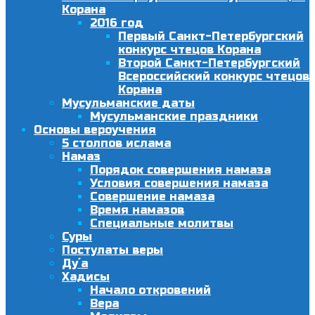
Корана
2016 год
Первый Санкт-Петербургский
конкурс чтецов Корана
Второй Санкт-Петербургский
Всероссийский конкурс чтецов
Корана
Мусульманские даты
Мусульманские праздники
Основы вероучения
5 столпов ислама
Намаз
Порядок совершения намаза
Условия совершения намаза
Совершение намаза
Время намазов
Специальные молитвы
Суры
Постулаты веры
Ду´а
Хадисы
Начало откровений
Вера