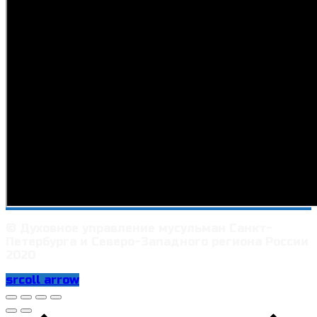
© Духовное управление мусульман Санкт-
Петербурга и Северо-Западного региона России
2020
srcoll arrow