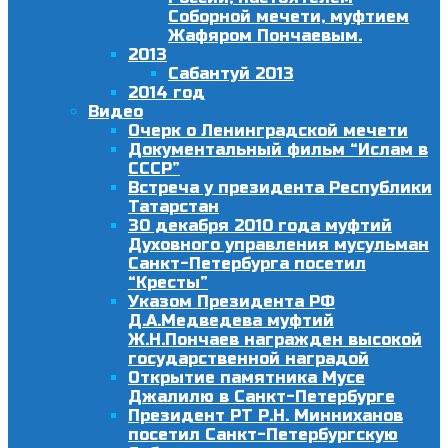
Соборной мечети, муфтием
Жафяром Пончаевым.
2013
Сабантуй 2013
2014 год
Видео
Очерк о Ленинградской мечети
Документальный фильм “Ислам в
СССР”
Встреча у президента Республики
Татарстан
30 декабря 2010 года муфтий
Духовного управления мусульман
Санкт-Петербурга посетил
“Кресты”
Указом Президента РФ
Д.А.Медведева муфтий
Ж.Н.Пончаев награжден высокой
государственной наградой
Открытие памятника Мусе
Джалилю в Санкт-Петербурге
Президент РТ Р.Н. Минниханов
посетил Санкт-Петербургскую