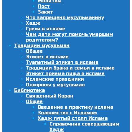
Молитвы
Пост
Закят
Что запрещено мусульманину
Хадж
Грехи в исламе
Чем дети могут помочь умершим
родителям?
Традиции мусульман
Общее
Этикет в исламе
Туалетный этикет в исламе
Традиции брака и семьи в исламе
Этикет приема пища в исламе
Исламские праздники
Похороны у мусульман
Библиотека
Священный Коран
Общее
Введение в практику ислама
Знакомство с Исламом
Хадж пятый столп Ислама
Справочник совершающим
Хадж