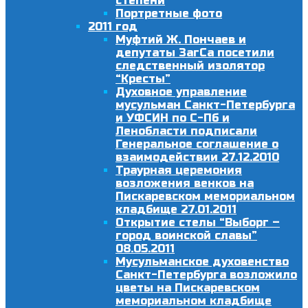
степени
Портретные фото
2011 год
Муфтий Ж. Пончаев и
депутаты ЗагСа посетили
следственный изолятор
“Кресты”
Духовное управление
мусульман Санкт-Петербурга
и УФСИН по С-Пб и
Ленобласти подписали
Генеральное соглашение о
взаимодействии 27.12.2010
Траурная церемония
возложения венков на
Пискаревском мемориальном
кладбище 27.01.2011
Открытие стелы “Выборг –
город воинской славы”
08.05.2011
Мусульманское духовенство
Санкт-Петербурга возложило
цветы на Пискаревском
мемориальном кладбище