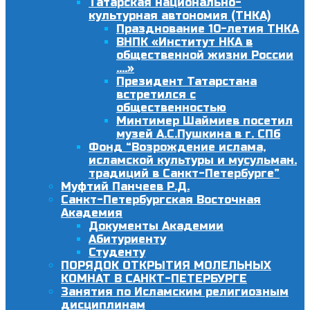
Татарская национально-
культурная автономия (ТНКА)
Празднование 10-летия ТНКА
ВНПК «Институт НКА в
общественной жизни России
….»
Президент Татарстана
встретился с
общественностью
Минтимер Шаймиев посетил
музей А.С.Пушкина в г. СПб
Фонд “Возрождение ислама,
исламской культуры и мусульман.
традиций в Санкт-Петербурге”
Муфтий Панчеев Р.Д.
Санкт-Петербургская Восточная
Академия
Документы Академии
Абитуриенту
Студенту
ПОРЯДОК ОТКРЫТИЯ МОЛЕЛЬНЫХ
КОМНАТ В САНКТ-ПЕТЕРБУРГЕ
Занятия по Исламским религиозным
дисциплинам