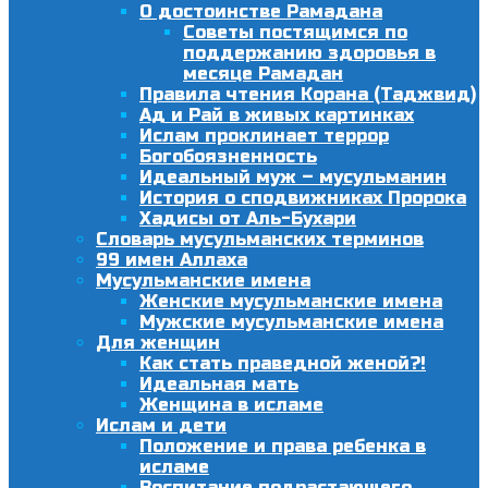
О достоинстве Рамадана
Советы постящимся по
поддержанию здоровья в
месяце Рамадан
Правила чтения Корана (Таджвид)
Ад и Рай в живых картинках
Ислам проклинает террор
Богобоязненность
Идеальный муж – мусульманин
История о сподвижниках Пророка
Хадисы от Аль-Бухари
Словарь мусульманских терминов
99 имен Аллаха
Мусульманские имена
Женские мусульманские имена
Мужские мусульманские имена
Для женщин
Как стать праведной женой?!
Идеальная мать
Женщина в исламе
Ислам и дети
Положение и права ребенка в
исламе
Воспитание подрастающего