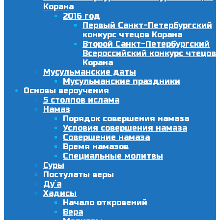
Корана
2016 год
Первый Санкт-Петербургский
конкурс чтецов Корана
Второй Санкт-Петербургский
Всероссийский конкурс чтецов
Корана
Мусульманские даты
Мусульманские праздники
Основы вероучения
5 столпов ислама
Намаз
Порядок совершения намаза
Условия совершения намаза
Совершение намаза
Время намазов
Специальные молитвы
Суры
Постулаты веры
Ду´а
Хадисы
Начало откровений
Вера