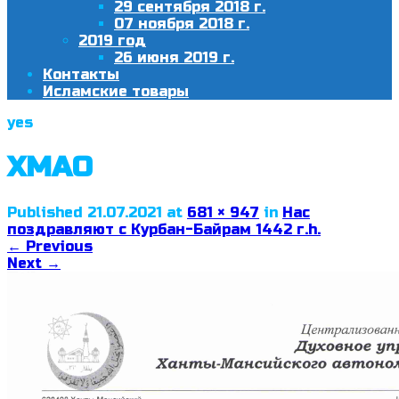
29 сентября 2018 г.
07 ноября 2018 г.
2019 год
26 июня 2019 г.
Контакты
Исламские товары
yes
ХМАО
Published
21.07.2021
at
681 × 947
in
Нас
поздравляют с Курбан-Байрам 1442 г.h.
←
Previous
Next
→