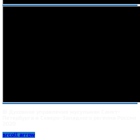
© Духовное управление мусульман Санкт-
Петербурга и Северо-Западного региона России
2020
srcoll arrow