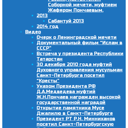
Соборной мечети, муфтием
Жафяром Пончаевым.
2013
Сабантуй 2013
2014 год
Видео
Очерк о Ленинградской мечети
Документальный фильм “Ислам в
СССР”
Встреча у президента Республики
Татарстан
30 декабря 2010 года муфтий
Духовного управления мусульман
Санкт-Петербурга посетил
“Кресты”
Указом Президента РФ
Д.А.Медведева муфтий
Ж.Н.Пончаев награжден высокой
государственной наградой
Открытие памятника Мусе
Джалилю в Санкт-Петербурге
Президент РТ Р.Н. Минниханов
посетил Санкт-Петербургскую