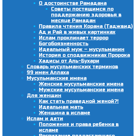
О достоинстве Рамадана
Советы постящимся по
поддержанию здоровья в
месяце Рамадан
Правила чтения Корана (Таджвид)
Ад и Рай в живых картинках
Ислам проклинает террор
Богобоязненность
Идеальный муж – мусульманин
История о сподвижниках Пророка
Хадисы от Аль-Бухари
Словарь мусульманских терминов
99 имен Аллаха
Мусульманские имена
Женские мусульманские имена
Мужские мусульманские имена
Для женщин
Как стать праведной женой?!
Идеальная мать
Женщина в исламе
Ислам и дети
Положение и права ребенка в
исламе
Воспитание подрастающего