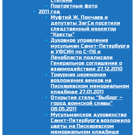
степени
Портретные фото
2011 год
Муфтий Ж. Пончаев и
депутаты ЗагСа посетили
следственный изолятор
“Кресты”
Духовное управление
мусульман Санкт-Петербурга
и УФСИН по С-Пб и
Ленобласти подписали
Генеральное соглашение о
взаимодействии 27.12.2010
Траурная церемония
возложения венков на
Пискаревском мемориальном
кладбище 27.01.2011
Открытие стелы “Выборг –
город воинской славы”
08.05.2011
Мусульманское духовенство
Санкт-Петербурга возложило
цветы на Пискаревском
мемориальном кладбище