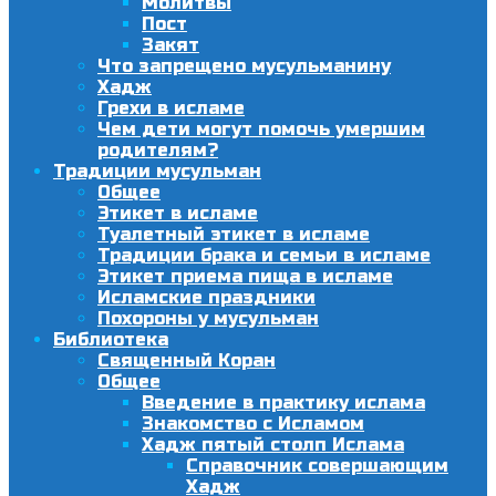
Молитвы
Пост
Закят
Что запрещено мусульманину
Хадж
Грехи в исламе
Чем дети могут помочь умершим
родителям?
Традиции мусульман
Общее
Этикет в исламе
Туалетный этикет в исламе
Традиции брака и семьи в исламе
Этикет приема пища в исламе
Исламские праздники
Похороны у мусульман
Библиотека
Священный Коран
Общее
Введение в практику ислама
Знакомство с Исламом
Хадж пятый столп Ислама
Справочник совершающим
Хадж