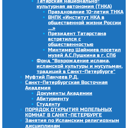
Татарская национально-
культурная автономия (ТНКА)
Празднование 10-летия ТНКА
ВНПК «Институт НКА в
общественной жизни России
….»
Президент Татарстана
встретился с
общественностью
Минтимер Шаймиев посетил
музей А.С.Пушкина в г. СПб
Фонд “Возрождение ислама,
исламской культуры и мусульман.
традиций в Санкт-Петербурге”
Муфтий Панчеев Р.Д.
Санкт-Петербургская Восточная
Академия
Документы Академии
Абитуриенту
Студенту
ПОРЯДОК ОТКРЫТИЯ МОЛЕЛЬНЫХ
КОМНАТ В САНКТ-ПЕТЕРБУРГЕ
Занятия по Исламским религиозным
дисциплинам