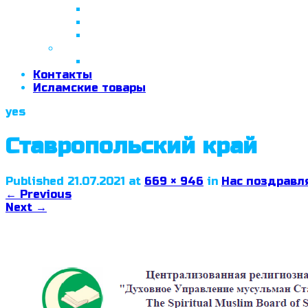
26 апреля 2018 г.
29 сентября 2018 г.
07 ноября 2018 г.
2019 год
26 июня 2019 г.
Контакты
Исламские товары
yes
Ставропольский край
Published
21.07.2021
at
669 × 946
in
Нас поздравля
←
Previous
Next
→