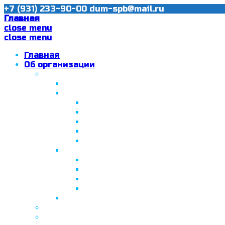
+7 (931) 233-90-00
dum-spb@mail.ru
Главная
close menu
close menu
Главная
Об организации
Ислам в Санкт-Петербурге
Муфтий Пончаев Ж.Н.
Санкт-Петербург – северная столи
Санкт-Петербургская Соборная
Вторая Санкт-Петербургская м
Программа «Толерантность» в С
Программа «Толерантность» в С
Сабантуй в Санкт-Петербурге
Татарская национально-культурная
Празднование 10-летия ТНКА
ВНПК «Институт НКА в обществ
Президент Татарстана встрети
Минтимер Шаймиев посетил муз
Фонд “Возрождение ислама, исламс
Муфтий Панчеев Р.Д.
Санкт-Петербургская Восточная Акаде