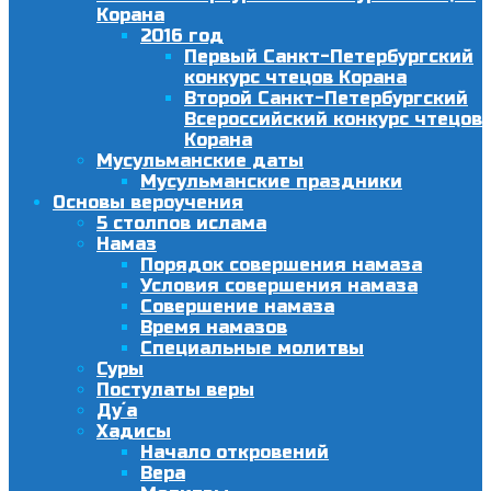
Корана
2016 год
Первый Санкт-Петербургский
конкурс чтецов Корана
Второй Санкт-Петербургский
Всероссийский конкурс чтецов
Корана
Мусульманские даты
Мусульманские праздники
Основы вероучения
5 столпов ислама
Намаз
Порядок совершения намаза
Условия совершения намаза
Совершение намаза
Время намазов
Специальные молитвы
Суры
Постулаты веры
Ду´а
Хадисы
Начало откровений
Вера