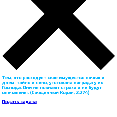
Тем, кто расходует свое имущество ночью и
днем, тайно и явно, уготована награда у их
Господа. Они не познают страха и не будут
опечалены. (Священный Коран, 2:274)
Подать садака