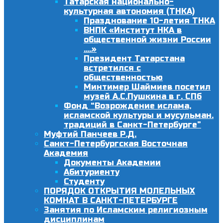
Татарская национально-
культурная автономия (ТНКА)
Празднование 10-летия ТНКА
ВНПК «Институт НКА в
общественной жизни России
….»
Президент Татарстана
встретился с
общественностью
Минтимер Шаймиев посетил
музей А.С.Пушкина в г. СПб
Фонд “Возрождение ислама,
исламской культуры и мусульман.
традиций в Санкт-Петербурге”
Муфтий Панчеев Р.Д.
Санкт-Петербургская Восточная
Академия
Документы Академии
Абитуриенту
Студенту
ПОРЯДОК ОТКРЫТИЯ МОЛЕЛЬНЫХ
КОМНАТ В САНКТ-ПЕТЕРБУРГЕ
Занятия по Исламским религиозным
дисциплинам