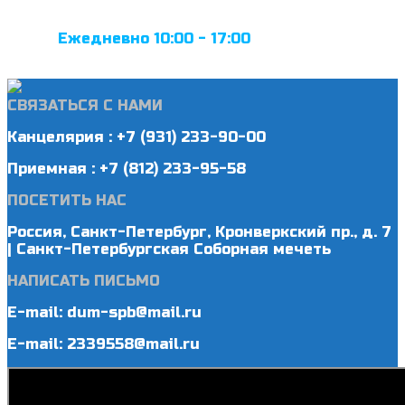
Ежедневно 10:00 - 17:00
СВЯЗАТЬСЯ С НАМИ
Канцелярия : +7 (931) 233-90-00
Приемная : +7 (812) 233-95-58
ПОСЕТИТЬ НАС
Россия, Санкт-Петербург, Кронверкский пр., д. 7
| Санкт-Петербургская Соборная мечеть
НАПИСАТЬ ПИСЬМО
E-mail: dum-spb@mail.ru
E-mail: 2339558@mail.ru