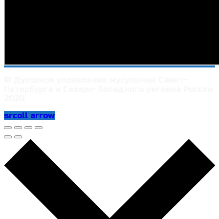
© Духовное управление мусульман Санкт-
Петербурга и Северо-Западного региона России
2020
srcoll arrow