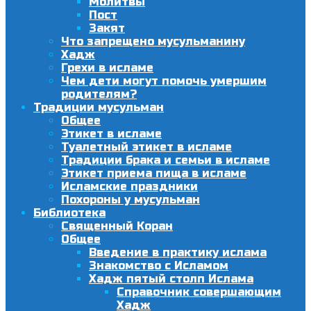
Молитвы
Пост
Закят
Что запрещено мусульманину
Хадж
Грехи в исламе
Чем дети могут помочь умершим
родителям?
Традиции мусульман
Общее
Этикет в исламе
Туалетный этикет в исламе
Традиции брака и семьи в исламе
Этикет приема пища в исламе
Исламские праздники
Похороны у мусульман
Библиотека
Священный Коран
Общее
Введение в практику ислама
Знакомство с Исламом
Хадж пятый столп Ислама
Справочник совершающим
Хадж