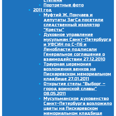
степени
Портретные фото
2011 год
Муфтий Ж. Пончаев и
депутаты ЗагСа посетили
следственный изолятор
“Кресты”
Духовное управление
мусульман Санкт-Петербурга
и УФСИН по С-Пб и
Ленобласти подписали
Генеральное соглашение о
взаимодействии 27.12.2010
Траурная церемония
возложения венков на
Пискаревском мемориальном
кладбище 27.01.2011
Открытие стелы “Выборг –
город воинской славы”
08.05.2011
Мусульманское духовенство
Санкт-Петербурга возложило
цветы на Пискаревском
мемориальном кладбище