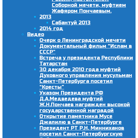
Соборной мечети, муфтием
Жафяром Пончаевым.
2013
Сабантуй 2013
2014 год
Видео
Очерк о Ленинградской мечети
Документальный фильм “Ислам в
СССР”
Встреча у президента Республики
Татарстан
30 декабря 2010 года муфтий
Духовного управления мусульман
Санкт-Петербурга посетил
“Кресты”
Указом Президента РФ
Д.А.Медведева муфтий
Ж.Н.Пончаев награжден высокой
государственной наградой
Открытие памятника Мусе
Джалилю в Санкт-Петербурге
Президент РТ Р.Н. Минниханов
посетил Санкт-Петербургскую