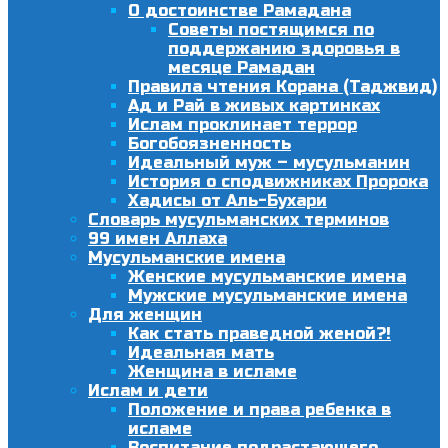
О достоинстве Рамадана
Советы постящимся по
поддержанию здоровья в
месяце Рамадан
Правила чтения Корана (Таджвид)
Ад и Рай в живых картинках
Ислам проклинает террор
Богобоязненность
Идеальный муж – мусульманин
История о сподвижниках Пророка
Хадисы от Аль-Бухари
Словарь мусульманских терминов
99 имен Аллаха
Мусульманские имена
Женские мусульманские имена
Мужские мусульманские имена
Для женщин
Как стать праведной женой?!
Идеальная мать
Женщина в исламе
Ислам и дети
Положение и права ребенка в
исламе
Воспитание подрастающего