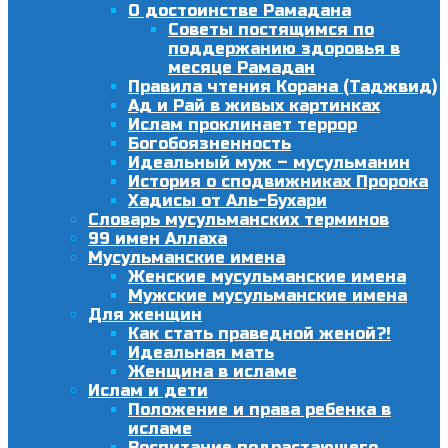
О достоинстве Рамадана
Советы постящимся по
поддержанию здоровья в
месяце Рамадан
Правила чтения Корана (Таджвид)
Ад и Рай в живых картинках
Ислам проклинает террор
Богобоязненность
Идеальный муж – мусульманин
История о сподвижниках Пророка
Хадисы от Аль-Бухари
Словарь мусульманских терминов
99 имен Аллаха
Мусульманские имена
Женские мусульманские имена
Мужские мусульманские имена
Для женщин
Как стать праведной женой?!
Идеальная мать
Женщина в исламе
Ислам и дети
Положение и права ребенка в
исламе
Воспитание подрастающего