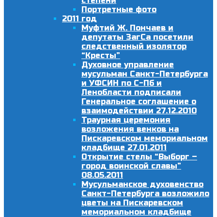
степени
Портретные фото
2011 год
Муфтий Ж. Пончаев и
депутаты ЗагСа посетили
следственный изолятор
“Кресты”
Духовное управление
мусульман Санкт-Петербурга
и УФСИН по С-Пб и
Ленобласти подписали
Генеральное соглашение о
взаимодействии 27.12.2010
Траурная церемония
возложения венков на
Пискаревском мемориальном
кладбище 27.01.2011
Открытие стелы “Выборг –
город воинской славы”
08.05.2011
Мусульманское духовенство
Санкт-Петербурга возложило
цветы на Пискаревском
мемориальном кладбище