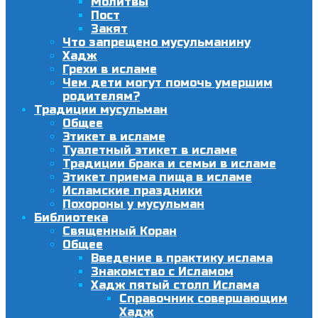
Молитвы
Пост
Закят
Что запрещено мусульманину
Хадж
Грехи в исламе
Чем дети могут помочь умершим
родителям?
Традиции мусульман
Общее
Этикет в исламе
Туалетный этикет в исламе
Традиции брака и семьи в исламе
Этикет приема пища в исламе
Исламские праздники
Похороны у мусульман
Библиотека
Священный Коран
Общее
Введение в практику ислама
Знакомство с Исламом
Хадж пятый столп Ислама
Справочник совершающим
Хадж