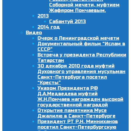
Соборной мечети, муфтием
Жафяром Пончаевым.
2013
Сабантуй 2013
2014 год
Видео
Очерк о Ленинградской мечети
Документальный фильм “Ислам в
СССР”
Встреча у президента Республики
Татарстан
30 декабря 2010 года муфтий
Духовного управления мусульман
Санкт-Петербурга посетил
“Кресты”
Указом Президента РФ
Д.А.Медведева муфтий
Ж.Н.Пончаев награжден высокой
государственной наградой
Открытие памятника Мусе
Джалилю в Санкт-Петербурге
Президент РТ Р.Н. Минниханов
посетил Санкт-Петербургскую