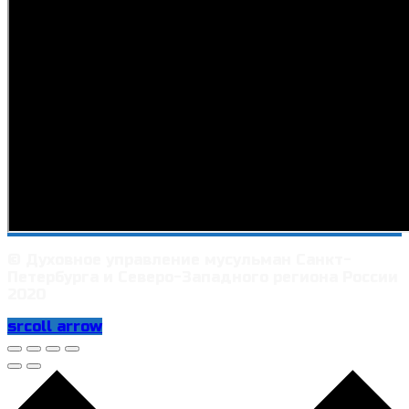
© Духовное управление мусульман Санкт-
Петербурга и Северо-Западного региона России
2020
srcoll arrow