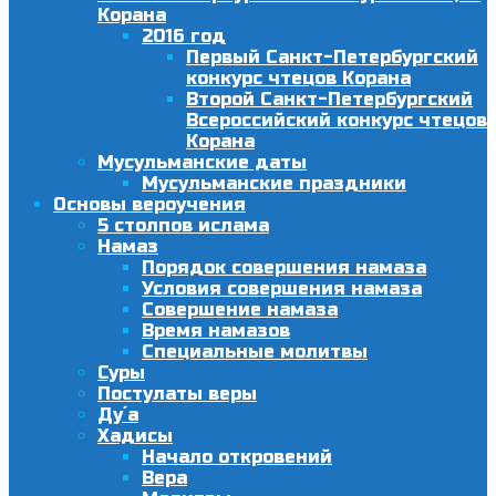
Корана
2016 год
Первый Санкт-Петербургский
конкурс чтецов Корана
Второй Санкт-Петербургский
Всероссийский конкурс чтецов
Корана
Мусульманские даты
Мусульманские праздники
Основы вероучения
5 столпов ислама
Намаз
Порядок совершения намаза
Условия совершения намаза
Совершение намаза
Время намазов
Специальные молитвы
Суры
Постулаты веры
Ду´а
Хадисы
Начало откровений
Вера