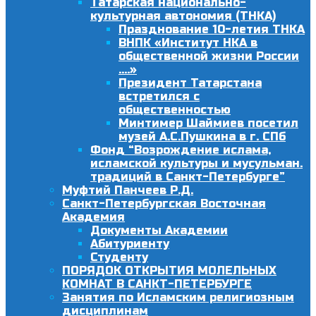
Татарская национально-
культурная автономия (ТНКА)
Празднование 10-летия ТНКА
ВНПК «Институт НКА в
общественной жизни России
….»
Президент Татарстана
встретился с
общественностью
Минтимер Шаймиев посетил
музей А.С.Пушкина в г. СПб
Фонд “Возрождение ислама,
исламской культуры и мусульман.
традиций в Санкт-Петербурге”
Муфтий Панчеев Р.Д.
Санкт-Петербургская Восточная
Академия
Документы Академии
Абитуриенту
Студенту
ПОРЯДОК ОТКРЫТИЯ МОЛЕЛЬНЫХ
КОМНАТ В САНКТ-ПЕТЕРБУРГЕ
Занятия по Исламским религиозным
дисциплинам