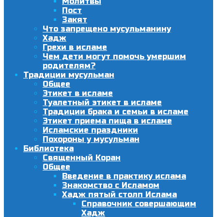
Молитвы
Пост
Закят
Что запрещено мусульманину
Хадж
Грехи в исламе
Чем дети могут помочь умершим
родителям?
Традиции мусульман
Общее
Этикет в исламе
Туалетный этикет в исламе
Традиции брака и семьи в исламе
Этикет приема пища в исламе
Исламские праздники
Похороны у мусульман
Библиотека
Священный Коран
Общее
Введение в практику ислама
Знакомство с Исламом
Хадж пятый столп Ислама
Справочник совершающим
Хадж