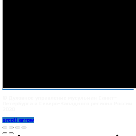
© Духовное управление мусульман Санкт-
Петербурга и Северо-Западного региона России
2020
srcoll arrow