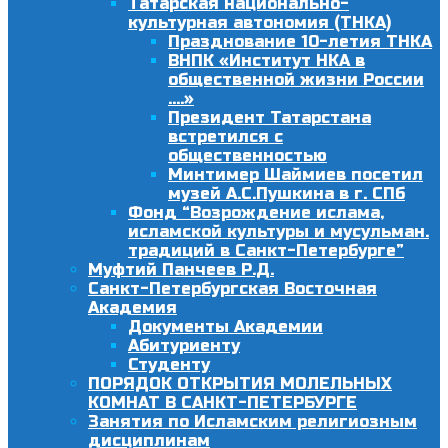
Татарская национально-
культурная автономия (ТНКА)
Празднование 10-летия ТНКА
ВНПК «Институт НКА в
общественной жизни России
….»
Президент Татарстана
встретился с
общественностью
Минтимер Шаймиев посетил
музей А.С.Пушкина в г. СПб
Фонд “Возрождение ислама,
исламской культуры и мусульман.
традиций в Санкт-Петербурге”
Муфтий Панчеев Р.Д.
Санкт-Петербургская Восточная
Академия
Документы Академии
Абитуриенту
Студенту
ПОРЯДОК ОТКРЫТИЯ МОЛЕЛЬНЫХ
КОМНАТ В САНКТ-ПЕТЕРБУРГЕ
Занятия по Исламским религиозным
дисциплинам