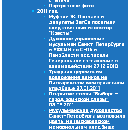
степени
Портретные фото
2011 год
Муфтий Ж. Пончаев и
депутаты ЗагСа посетили
следственный изолятор
“Кресты”
Духовное управление
мусульман Санкт-Петербурга
и УФСИН по С-Пб и
Ленобласти подписали
Генеральное соглашение о
взаимодействии 27.12.2010
Траурная церемония
возложения венков на
Пискаревском мемориальном
кладбище 27.01.2011
Открытие стелы “Выборг –
город воинской славы”
08.05.2011
Мусульманское духовенство
Санкт-Петербурга возложило
цветы на Пискаревском
мемориальном кладбище