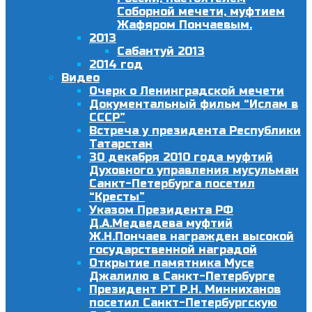
Соборной мечети, муфтием
Жафяром Пончаевым.
2013
Сабантуй 2013
2014 год
Видео
Очерк о Ленинградской мечети
Документальный фильм “Ислам в
СССР”
Встреча у президента Республики
Татарстан
30 декабря 2010 года муфтий
Духовного управления мусульман
Санкт-Петербурга посетил
“Кресты”
Указом Президента РФ
Д.А.Медведева муфтий
Ж.Н.Пончаев награжден высокой
государственной наградой
Открытие памятника Мусе
Джалилю в Санкт-Петербурге
Президент РТ Р.Н. Минниханов
посетил Санкт-Петербургскую