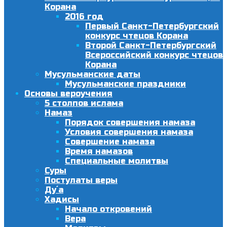
Корана
2016 год
Первый Санкт-Петербургский
конкурс чтецов Корана
Второй Санкт-Петербургский
Всероссийский конкурс чтецов
Корана
Мусульманские даты
Мусульманские праздники
Основы вероучения
5 столпов ислама
Намаз
Порядок совершения намаза
Условия совершения намаза
Совершение намаза
Время намазов
Специальные молитвы
Суры
Постулаты веры
Ду´а
Хадисы
Начало откровений
Вера