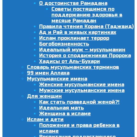
О достоинстве Рамадана
Советы постящимся по
поддержанию здоровья в
месяце Рамадан
Правила чтения Корана (Таджвид)
Ад и Рай в живых картинках
Ислам проклинает террор
Богобоязненность
Идеальный муж – мусульманин
История о сподвижниках Пророка
Хадисы от Аль-Бухари
Словарь мусульманских терминов
99 имен Аллаха
Мусульманские имена
Женские мусульманские имена
Мужские мусульманские имена
Для женщин
Как стать праведной женой?!
Идеальная мать
Женщина в исламе
Ислам и дети
Положение и права ребенка в
исламе
Воспитание подрастающего