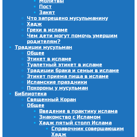
Молитвы
Пост
Закят
Что запрещено мусульманину
Хадж
Грехи в исламе
Чем дети могут помочь умершим
родителям?
Традиции мусульман
Общее
Этикет в исламе
Туалетный этикет в исламе
Традиции брака и семьи в исламе
Этикет приема пища в исламе
Исламские праздники
Похороны у мусульман
Библиотека
Священный Коран
Общее
Введение в практику ислама
Знакомство с Исламом
Хадж пятый столп Ислама
Справочник совершающим
Хадж