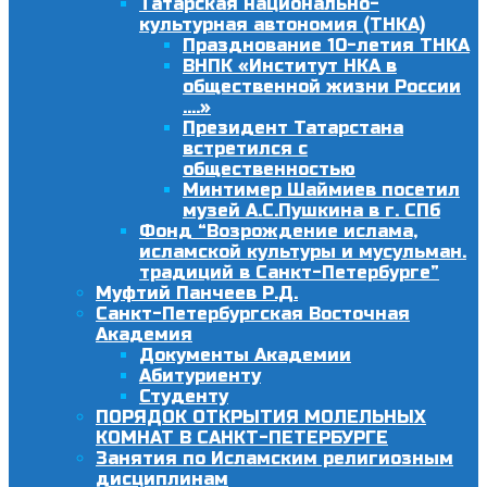
Татарская национально-
культурная автономия (ТНКА)
Празднование 10-летия ТНКА
ВНПК «Институт НКА в
общественной жизни России
….»
Президент Татарстана
встретился с
общественностью
Минтимер Шаймиев посетил
музей А.С.Пушкина в г. СПб
Фонд “Возрождение ислама,
исламской культуры и мусульман.
традиций в Санкт-Петербурге”
Муфтий Панчеев Р.Д.
Санкт-Петербургская Восточная
Академия
Документы Академии
Абитуриенту
Студенту
ПОРЯДОК ОТКРЫТИЯ МОЛЕЛЬНЫХ
КОМНАТ В САНКТ-ПЕТЕРБУРГЕ
Занятия по Исламским религиозным
дисциплинам