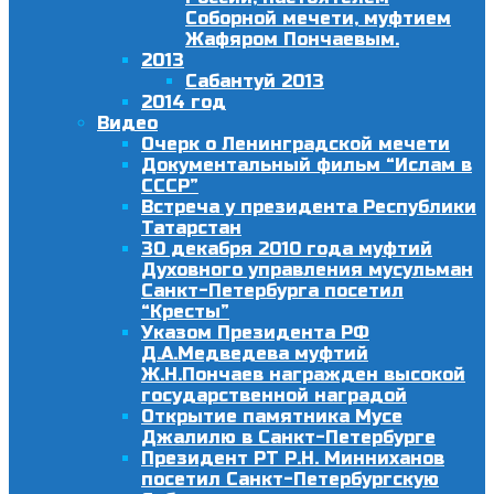
Соборной мечети, муфтием
Жафяром Пончаевым.
2013
Сабантуй 2013
2014 год
Видео
Очерк о Ленинградской мечети
Документальный фильм “Ислам в
СССР”
Встреча у президента Республики
Татарстан
30 декабря 2010 года муфтий
Духовного управления мусульман
Санкт-Петербурга посетил
“Кресты”
Указом Президента РФ
Д.А.Медведева муфтий
Ж.Н.Пончаев награжден высокой
государственной наградой
Открытие памятника Мусе
Джалилю в Санкт-Петербурге
Президент РТ Р.Н. Минниханов
посетил Санкт-Петербургскую