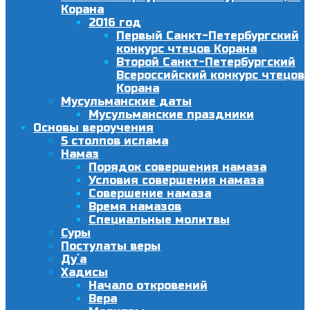
Корана
2016 год
Первый Санкт-Петербургский
конкурс чтецов Корана
Второй Санкт-Петербургский
Всероссийский конкурс чтецов
Корана
Мусульманские даты
Мусульманские праздники
Основы вероучения
5 столпов ислама
Намаз
Порядок совершения намаза
Условия совершения намаза
Совершение намаза
Время намазов
Специальные молитвы
Суры
Постулаты веры
Ду´а
Хадисы
Начало откровений
Вера