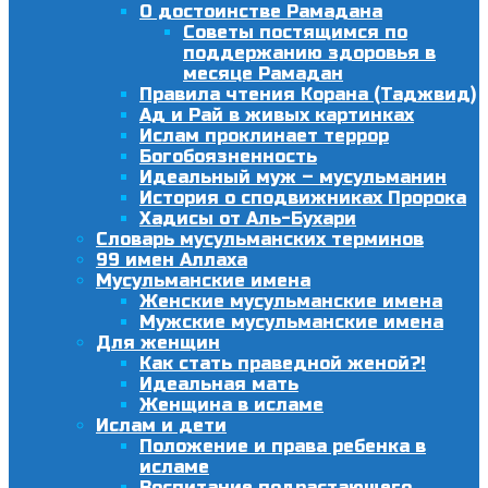
О достоинстве Рамадана
Советы постящимся по
поддержанию здоровья в
месяце Рамадан
Правила чтения Корана (Таджвид)
Ад и Рай в живых картинках
Ислам проклинает террор
Богобоязненность
Идеальный муж – мусульманин
История о сподвижниках Пророка
Хадисы от Аль-Бухари
Словарь мусульманских терминов
99 имен Аллаха
Мусульманские имена
Женские мусульманские имена
Мужские мусульманские имена
Для женщин
Как стать праведной женой?!
Идеальная мать
Женщина в исламе
Ислам и дети
Положение и права ребенка в
исламе
Воспитание подрастающего