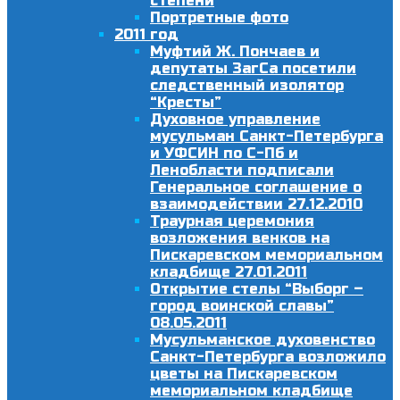
степени
Портретные фото
2011 год
Муфтий Ж. Пончаев и
депутаты ЗагСа посетили
следственный изолятор
“Кресты”
Духовное управление
мусульман Санкт-Петербурга
и УФСИН по С-Пб и
Ленобласти подписали
Генеральное соглашение о
взаимодействии 27.12.2010
Траурная церемония
возложения венков на
Пискаревском мемориальном
кладбище 27.01.2011
Открытие стелы “Выборг –
город воинской славы”
08.05.2011
Мусульманское духовенство
Санкт-Петербурга возложило
цветы на Пискаревском
мемориальном кладбище