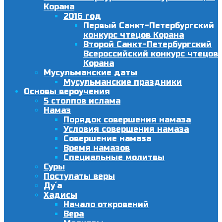
Корана
2016 год
Первый Санкт-Петербургский
конкурс чтецов Корана
Второй Санкт-Петербургский
Всероссийский конкурс чтецов
Корана
Мусульманские даты
Мусульманские праздники
Основы вероучения
5 столпов ислама
Намаз
Порядок совершения намаза
Условия совершения намаза
Совершение намаза
Время намазов
Специальные молитвы
Суры
Постулаты веры
Ду´а
Хадисы
Начало откровений
Вера