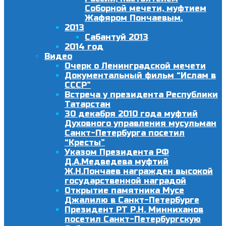
Соборной мечети, муфтием
Жафяром Пончаевым.
2013
Сабантуй 2013
2014 год
Видео
Очерк о Ленинградской мечети
Документальный фильм “Ислам в
СССР”
Встреча у президента Республики
Татарстан
30 декабря 2010 года муфтий
Духовного управления мусульман
Санкт-Петербурга посетил
“Кресты”
Указом Президента РФ
Д.А.Медведева муфтий
Ж.Н.Пончаев награжден высокой
государственной наградой
Открытие памятника Мусе
Джалилю в Санкт-Петербурге
Президент РТ Р.Н. Минниханов
посетил Санкт-Петербургскую