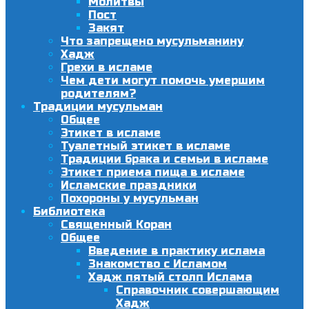
Молитвы
Пост
Закят
Что запрещено мусульманину
Хадж
Грехи в исламе
Чем дети могут помочь умершим
родителям?
Традиции мусульман
Общее
Этикет в исламе
Туалетный этикет в исламе
Традиции брака и семьи в исламе
Этикет приема пища в исламе
Исламские праздники
Похороны у мусульман
Библиотека
Священный Коран
Общее
Введение в практику ислама
Знакомство с Исламом
Хадж пятый столп Ислама
Справочник совершающим
Хадж