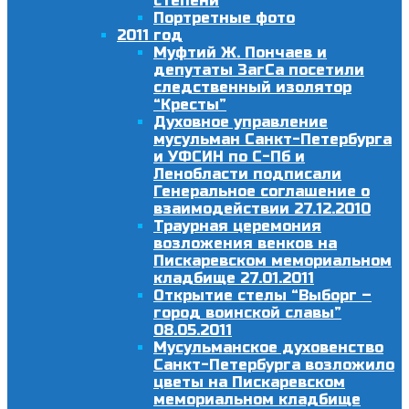
степени
Портретные фото
2011 год
Муфтий Ж. Пончаев и
депутаты ЗагСа посетили
следственный изолятор
“Кресты”
Духовное управление
мусульман Санкт-Петербурга
и УФСИН по С-Пб и
Ленобласти подписали
Генеральное соглашение о
взаимодействии 27.12.2010
Траурная церемония
возложения венков на
Пискаревском мемориальном
кладбище 27.01.2011
Открытие стелы “Выборг –
город воинской славы”
08.05.2011
Мусульманское духовенство
Санкт-Петербурга возложило
цветы на Пискаревском
мемориальном кладбище