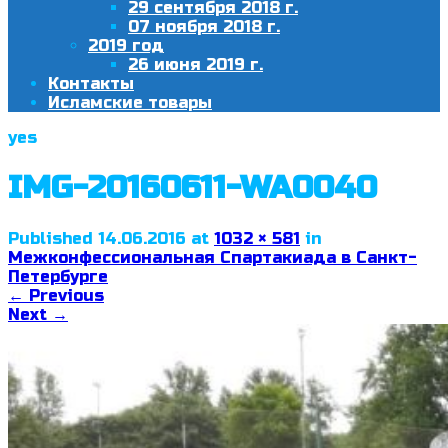
29 сентября 2018 г.
07 ноября 2018 г.
2019 год
26 июня 2019 г.
Контакты
Исламские товары
yes
IMG-20160611-WA0040
Published
14.06.2016
at
1032 × 581
in
Межконфессиональная Спартакиада в Санкт-
Петербурге
←
Previous
Next
→