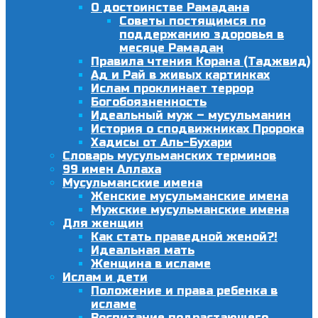
О достоинстве Рамадана
Советы постящимся по
поддержанию здоровья в
месяце Рамадан
Правила чтения Корана (Таджвид)
Ад и Рай в живых картинках
Ислам проклинает террор
Богобоязненность
Идеальный муж – мусульманин
История о сподвижниках Пророка
Хадисы от Аль-Бухари
Словарь мусульманских терминов
99 имен Аллаха
Мусульманские имена
Женские мусульманские имена
Мужские мусульманские имена
Для женщин
Как стать праведной женой?!
Идеальная мать
Женщина в исламе
Ислам и дети
Положение и права ребенка в
исламе
Воспитание подрастающего