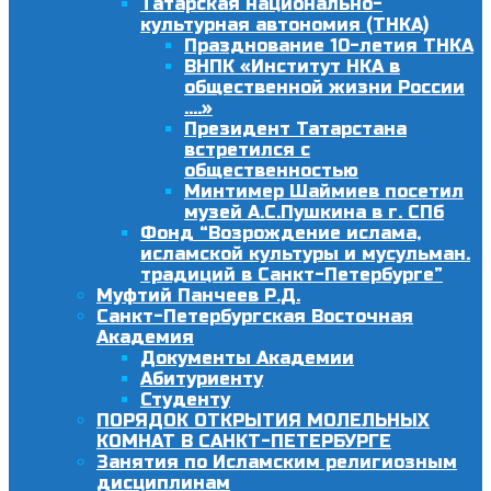
Татарская национально-
культурная автономия (ТНКА)
Празднование 10-летия ТНКА
ВНПК «Институт НКА в
общественной жизни России
….»
Президент Татарстана
встретился с
общественностью
Минтимер Шаймиев посетил
музей А.С.Пушкина в г. СПб
Фонд “Возрождение ислама,
исламской культуры и мусульман.
традиций в Санкт-Петербурге”
Муфтий Панчеев Р.Д.
Санкт-Петербургская Восточная
Академия
Документы Академии
Абитуриенту
Студенту
ПОРЯДОК ОТКРЫТИЯ МОЛЕЛЬНЫХ
КОМНАТ В САНКТ-ПЕТЕРБУРГЕ
Занятия по Исламским религиозным
дисциплинам