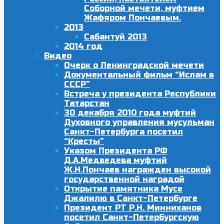
Соборной мечети, муфтием
Жафяром Пончаевым.
2013
Сабантуй 2013
2014 год
Видео
Очерк о Ленинградской мечети
Документальный фильм “Ислам в
СССР”
Встреча у президента Республики
Татарстан
30 декабря 2010 года муфтий
Духовного управления мусульман
Санкт-Петербурга посетил
“Кресты”
Указом Президента РФ
Д.А.Медведева муфтий
Ж.Н.Пончаев награжден высокой
государственной наградой
Открытие памятника Мусе
Джалилю в Санкт-Петербурге
Президент РТ Р.Н. Минниханов
посетил Санкт-Петербургскую