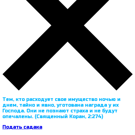
Тем, кто расходует свое имущество ночью и
днем, тайно и явно, уготована награда у их
Господа. Они не познают страха и не будут
опечалены. (Священный Коран, 2:274)
Подать садака