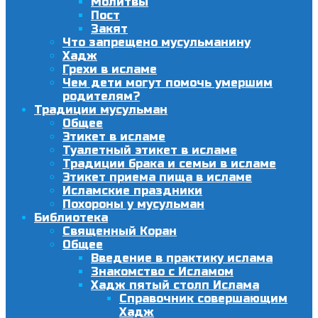
Молитвы
Пост
Закят
Что запрещено мусульманину
Хадж
Грехи в исламе
Чем дети могут помочь умершим
родителям?
Традиции мусульман
Общее
Этикет в исламе
Туалетный этикет в исламе
Традиции брака и семьи в исламе
Этикет приема пища в исламе
Исламские праздники
Похороны у мусульман
Библиотека
Священный Коран
Общее
Введение в практику ислама
Знакомство с Исламом
Хадж пятый столп Ислама
Справочник совершающим
Хадж