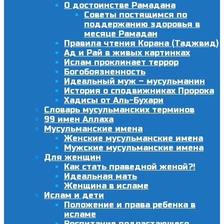
О достоинстве Рамадана
Советы постящимся по
поддержанию здоровья в
месяце Рамадан
Правила чтения Корана (Таджвид)
Ад и Рай в живых картинках
Ислам проклинает террор
Богобоязненность
Идеальный муж – мусульманин
История о сподвижниках Пророка
Хадисы от Аль-Бухари
Словарь мусульманских терминов
99 имен Аллаха
Мусульманские имена
Женские мусульманские имена
Мужские мусульманские имена
Для женщин
Как стать праведной женой?!
Идеальная мать
Женщина в исламе
Ислам и дети
Положение и права ребенка в
исламе
Воспитание подрастающего