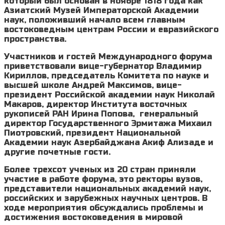
который был основан в ноябре 1818 года как
Азиатский Музей Императорской Академии
наук, положивший начало всем главным
востоковедным центрам России и евразийского
пространства.
Участников и гостей Международного форума
приветствовали вице-губернатор Владимир
Кириллов, председатель Комитета по науке и
высшей школе Андрей Максимов, вице-
президент Российской академии наук Николай
Макаров, директор Института восточных
рукописей РАН Ирина Попова, генеральный
директор Государственного Эрмитажа Михаил
Пиотровский, президент Национальной
Академии наук Азербайджана Акиф Ализаде и
другие почетные гости.
Более трехсот ученых из 20 стран приняли
участие в работе форума, это ректоры вузов,
представители национальных академий наук,
российских и зарубежных научных центров. В
ходе мероприятия обсуждались проблемы и
достижения востоковедения в мировой