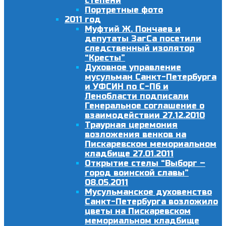
степени
Портретные фото
2011 год
Муфтий Ж. Пончаев и
депутаты ЗагСа посетили
следственный изолятор
“Кресты”
Духовное управление
мусульман Санкт-Петербурга
и УФСИН по С-Пб и
Ленобласти подписали
Генеральное соглашение о
взаимодействии 27.12.2010
Траурная церемония
возложения венков на
Пискаревском мемориальном
кладбище 27.01.2011
Открытие стелы “Выборг –
город воинской славы”
08.05.2011
Мусульманское духовенство
Санкт-Петербурга возложило
цветы на Пискаревском
мемориальном кладбище