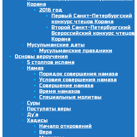
Корана
2016 год
Первый Санкт-Петербургский
конкурс чтецов Корана
Второй Санкт-Петербургский
Всероссийский конкурс чтецов
Корана
Мусульманские даты
Мусульманские праздники
Основы вероучения
5 столпов ислама
Намаз
Порядок совершения намаза
Условия совершения намаза
Совершение намаза
Время намазов
Специальные молитвы
Суры
Постулаты веры
Ду´а
Хадисы
Начало откровений
Вера