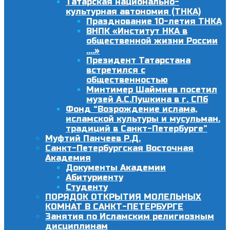
Татарская национально-
культурная автономия (ТНКА)
Празднование 10-летия ТНКА
ВНПК «Институт НКА в
общественной жизни России
….»
Президент Татарстана
встретился с
общественностью
Минтимер Шаймиев посетил
музей А.С.Пушкина в г. СПб
Фонд “Возрождение ислама,
исламской культуры и мусульман.
традиций в Санкт-Петербурге”
Муфтий Панчеев Р.Д.
Санкт-Петербургская Восточная
Академия
Документы Академии
Абитуриенту
Студенту
ПОРЯДОК ОТКРЫТИЯ МОЛЕЛЬНЫХ
КОМНАТ В САНКТ-ПЕТЕРБУРГЕ
Занятия по Исламским религиозным
дисциплинам