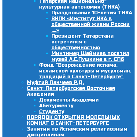
Татарская национально-
культурная автономия (ТНКА)
Празднование 10-летия ТНКА
ВНПК «Институт НКА в
общественной жизни России
….»
Президент Татарстана
встретился с
общественностью
Минтимер Шаймиев посетил
музей А.С.Пушкина в г. СПб
Фонд “Возрождение ислама,
исламской культуры и мусульман.
традиций в Санкт-Петербурге”
Муфтий Панчеев Р.Д.
Санкт-Петербургская Восточная
Академия
Документы Академии
Абитуриенту
Студенту
ПОРЯДОК ОТКРЫТИЯ МОЛЕЛЬНЫХ
КОМНАТ В САНКТ-ПЕТЕРБУРГЕ
Занятия по Исламским религиозным
дисциплинам