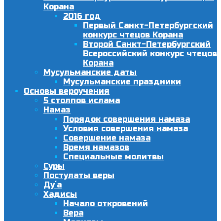
Корана
2016 год
Первый Санкт-Петербургский
конкурс чтецов Корана
Второй Санкт-Петербургский
Всероссийский конкурс чтецов
Корана
Мусульманские даты
Мусульманские праздники
Основы вероучения
5 столпов ислама
Намаз
Порядок совершения намаза
Условия совершения намаза
Совершение намаза
Время намазов
Специальные молитвы
Суры
Постулаты веры
Ду´а
Хадисы
Начало откровений
Вера