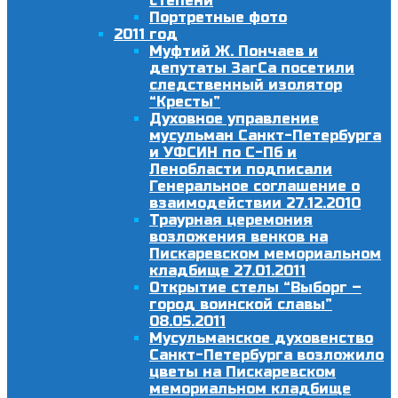
степени
Портретные фото
2011 год
Муфтий Ж. Пончаев и
депутаты ЗагСа посетили
следственный изолятор
“Кресты”
Духовное управление
мусульман Санкт-Петербурга
и УФСИН по С-Пб и
Ленобласти подписали
Генеральное соглашение о
взаимодействии 27.12.2010
Траурная церемония
возложения венков на
Пискаревском мемориальном
кладбище 27.01.2011
Открытие стелы “Выборг –
город воинской славы”
08.05.2011
Мусульманское духовенство
Санкт-Петербурга возложило
цветы на Пискаревском
мемориальном кладбище