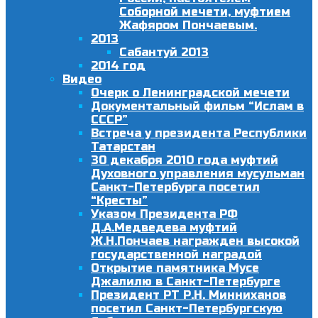
Соборной мечети, муфтием
Жафяром Пончаевым.
2013
Сабантуй 2013
2014 год
Видео
Очерк о Ленинградской мечети
Документальный фильм “Ислам в
СССР”
Встреча у президента Республики
Татарстан
30 декабря 2010 года муфтий
Духовного управления мусульман
Санкт-Петербурга посетил
“Кресты”
Указом Президента РФ
Д.А.Медведева муфтий
Ж.Н.Пончаев награжден высокой
государственной наградой
Открытие памятника Мусе
Джалилю в Санкт-Петербурге
Президент РТ Р.Н. Минниханов
посетил Санкт-Петербургскую