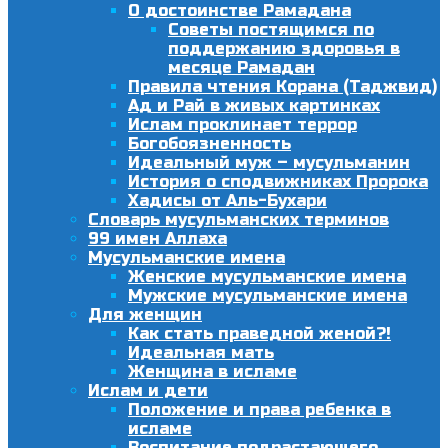
О достоинстве Рамадана
Советы постящимся по
поддержанию здоровья в
месяце Рамадан
Правила чтения Корана (Таджвид)
Ад и Рай в живых картинках
Ислам проклинает террор
Богобоязненность
Идеальный муж – мусульманин
История о сподвижниках Пророка
Хадисы от Аль-Бухари
Словарь мусульманских терминов
99 имен Аллаха
Мусульманские имена
Женские мусульманские имена
Мужские мусульманские имена
Для женщин
Как стать праведной женой?!
Идеальная мать
Женщина в исламе
Ислам и дети
Положение и права ребенка в
исламе
Воспитание подрастающего