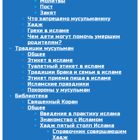
Молитвы
Пост
Закят
Что запрещено мусульманину
Хадж
Грехи в исламе
Чем дети могут помочь умершим
родителям?
Традиции мусульман
Общее
Этикет в исламе
Туалетный этикет в исламе
Традиции брака и семьи в исламе
Этикет приема пища в исламе
Исламские праздники
Похороны у мусульман
Библиотека
Священный Коран
Общее
Введение в практику ислама
Знакомство с Исламом
Хадж пятый столп Ислама
Справочник совершающим
Хадж