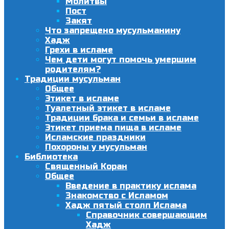
Молитвы
Пост
Закят
Что запрещено мусульманину
Хадж
Грехи в исламе
Чем дети могут помочь умершим
родителям?
Традиции мусульман
Общее
Этикет в исламе
Туалетный этикет в исламе
Традиции брака и семьи в исламе
Этикет приема пища в исламе
Исламские праздники
Похороны у мусульман
Библиотека
Священный Коран
Общее
Введение в практику ислама
Знакомство с Исламом
Хадж пятый столп Ислама
Справочник совершающим
Хадж