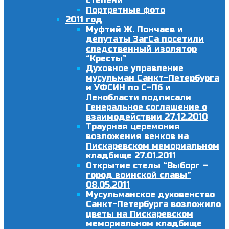
степени
Портретные фото
2011 год
Муфтий Ж. Пончаев и
депутаты ЗагСа посетили
следственный изолятор
“Кресты”
Духовное управление
мусульман Санкт-Петербурга
и УФСИН по С-Пб и
Ленобласти подписали
Генеральное соглашение о
взаимодействии 27.12.2010
Траурная церемония
возложения венков на
Пискаревском мемориальном
кладбище 27.01.2011
Открытие стелы “Выборг –
город воинской славы”
08.05.2011
Мусульманское духовенство
Санкт-Петербурга возложило
цветы на Пискаревском
мемориальном кладбище