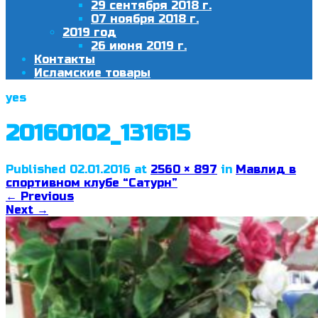
29 сентября 2018 г.
07 ноября 2018 г.
2019 год
26 июня 2019 г.
Контакты
Исламские товары
yes
20160102_131615
Published
02.01.2016
at
2560 × 897
in
Мавлид в
спортивном клубе “Сатурн”
←
Previous
Next
→