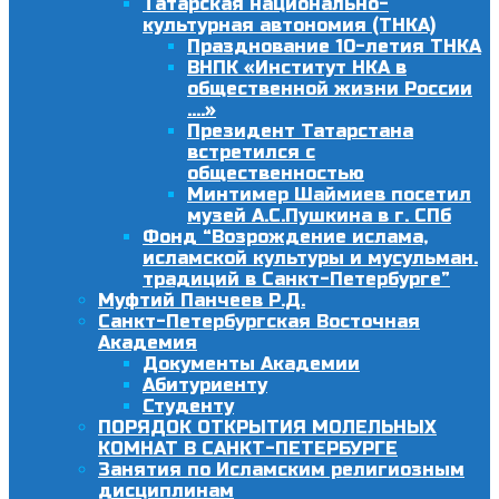
Татарская национально-
культурная автономия (ТНКА)
Празднование 10-летия ТНКА
ВНПК «Институт НКА в
общественной жизни России
….»
Президент Татарстана
встретился с
общественностью
Минтимер Шаймиев посетил
музей А.С.Пушкина в г. СПб
Фонд “Возрождение ислама,
исламской культуры и мусульман.
традиций в Санкт-Петербурге”
Муфтий Панчеев Р.Д.
Санкт-Петербургская Восточная
Академия
Документы Академии
Абитуриенту
Студенту
ПОРЯДОК ОТКРЫТИЯ МОЛЕЛЬНЫХ
КОМНАТ В САНКТ-ПЕТЕРБУРГЕ
Занятия по Исламским религиозным
дисциплинам