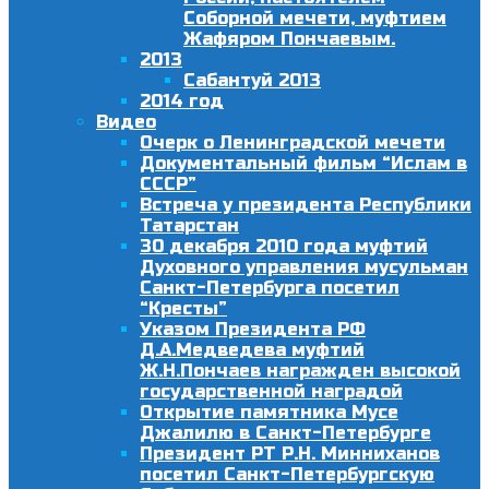
Соборной мечети, муфтием
Жафяром Пончаевым.
2013
Сабантуй 2013
2014 год
Видео
Очерк о Ленинградской мечети
Документальный фильм “Ислам в
СССР”
Встреча у президента Республики
Татарстан
30 декабря 2010 года муфтий
Духовного управления мусульман
Санкт-Петербурга посетил
“Кресты”
Указом Президента РФ
Д.А.Медведева муфтий
Ж.Н.Пончаев награжден высокой
государственной наградой
Открытие памятника Мусе
Джалилю в Санкт-Петербурге
Президент РТ Р.Н. Минниханов
посетил Санкт-Петербургскую