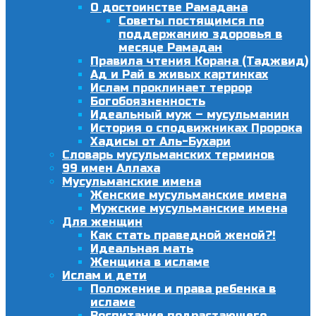
О достоинстве Рамадана
Советы постящимся по
поддержанию здоровья в
месяце Рамадан
Правила чтения Корана (Таджвид)
Ад и Рай в живых картинках
Ислам проклинает террор
Богобоязненность
Идеальный муж – мусульманин
История о сподвижниках Пророка
Хадисы от Аль-Бухари
Словарь мусульманских терминов
99 имен Аллаха
Мусульманские имена
Женские мусульманские имена
Мужские мусульманские имена
Для женщин
Как стать праведной женой?!
Идеальная мать
Женщина в исламе
Ислам и дети
Положение и права ребенка в
исламе
Воспитание подрастающего