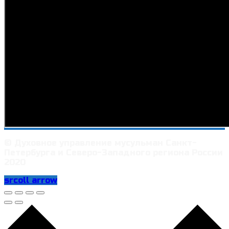
© Духовное управление мусульман Санкт-
Петербурга и Северо-Западного региона России
2020
srcoll arrow