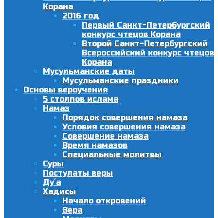
Корана
2016 год
Первый Санкт-Петербургский
конкурс чтецов Корана
Второй Санкт-Петербургский
Всероссийский конкурс чтецов
Корана
Мусульманские даты
Мусульманские праздники
Основы вероучения
5 столпов ислама
Намаз
Порядок совершения намаза
Условия совершения намаза
Совершение намаза
Время намазов
Специальные молитвы
Суры
Постулаты веры
Ду´а
Хадисы
Начало откровений
Вера