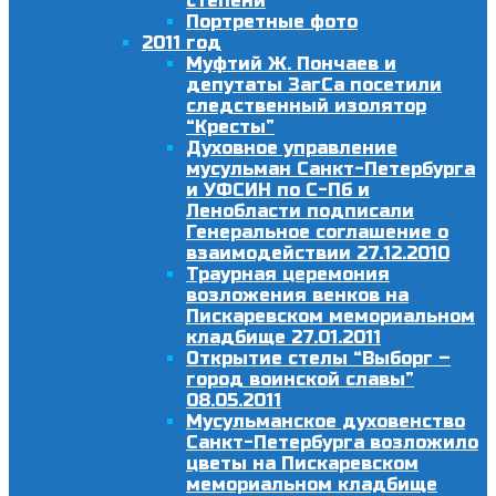
степени
Портретные фото
2011 год
Муфтий Ж. Пончаев и
депутаты ЗагСа посетили
следственный изолятор
“Кресты”
Духовное управление
мусульман Санкт-Петербурга
и УФСИН по С-Пб и
Ленобласти подписали
Генеральное соглашение о
взаимодействии 27.12.2010
Траурная церемония
возложения венков на
Пискаревском мемориальном
кладбище 27.01.2011
Открытие стелы “Выборг –
город воинской славы”
08.05.2011
Мусульманское духовенство
Санкт-Петербурга возложило
цветы на Пискаревском
мемориальном кладбище