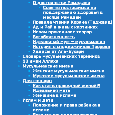
О достоинстве Рамадана
Советы постящимся по
поддержанию здоровья в
месяце Рамадан
Правила чтения Корана (Таджвид)
Ад и Рай в живых картинках
Ислам проклинает террор
Богобоязненность
Идеальный муж – мусульманин
История о сподвижниках Пророка
Хадисы от Аль-Бухари
Словарь мусульманских терминов
99 имен Аллаха
Мусульманские имена
Женские мусульманские имена
Мужские мусульманские имена
Для женщин
Как стать праведной женой?!
Идеальная мать
Женщина в исламе
Ислам и дети
Положение и права ребенка в
исламе
Воспитание подрастающего