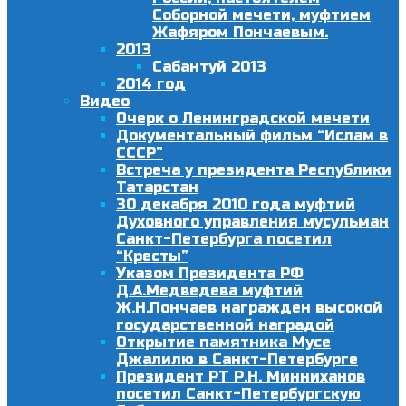
Соборной мечети, муфтием
Жафяром Пончаевым.
2013
Сабантуй 2013
2014 год
Видео
Очерк о Ленинградской мечети
Документальный фильм “Ислам в
СССР”
Встреча у президента Республики
Татарстан
30 декабря 2010 года муфтий
Духовного управления мусульман
Санкт-Петербурга посетил
“Кресты”
Указом Президента РФ
Д.А.Медведева муфтий
Ж.Н.Пончаев награжден высокой
государственной наградой
Открытие памятника Мусе
Джалилю в Санкт-Петербурге
Президент РТ Р.Н. Минниханов
посетил Санкт-Петербургскую