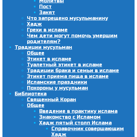
Молитвы
Пост
Закят
Что запрещено мусульманину
Хадж
Грехи в исламе
Чем дети могут помочь умершим
родителям?
Традиции мусульман
Общее
Этикет в исламе
Туалетный этикет в исламе
Традиции брака и семьи в исламе
Этикет приема пища в исламе
Исламские праздники
Похороны у мусульман
Библиотека
Священный Коран
Общее
Введение в практику ислама
Знакомство с Исламом
Хадж пятый столп Ислама
Справочник совершающим
Хадж