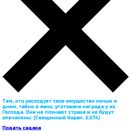
Тем, кто расходует свое имущество ночью и
днем, тайно и явно, уготована награда у их
Господа. Они не познают страха и не будут
опечалены. (Священный Коран, 2:274)
Подать садака