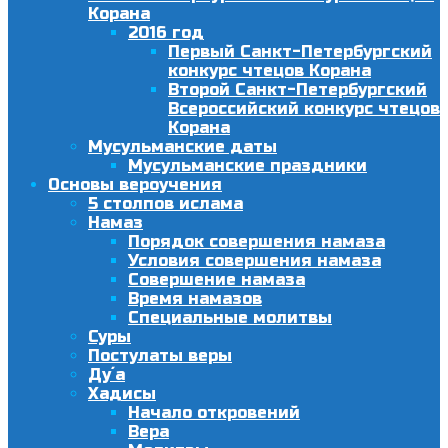
Корана
2016 год
Первый Санкт-Петербургский
конкурс чтецов Корана
Второй Санкт-Петербургский
Всероссийский конкурс чтецов
Корана
Мусульманские даты
Мусульманские праздники
Основы вероучения
5 столпов ислама
Намаз
Порядок совершения намаза
Условия совершения намаза
Совершение намаза
Время намазов
Специальные молитвы
Суры
Постулаты веры
Ду´а
Хадисы
Начало откровений
Вера