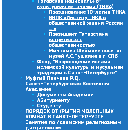
Татарская национально-
культурная автономия (ТНКА)
Празднование 10-летия ТНКА
ВНПК «Институт НКА в
общественной жизни России
….»
Президент Татарстана
встретился с
общественностью
Минтимер Шаймиев посетил
музей А.С.Пушкина в г. СПб
Фонд “Возрождение ислама,
исламской культуры и мусульман.
традиций в Санкт-Петербурге”
Муфтий Панчеев Р.Д.
Санкт-Петербургская Восточная
Академия
Документы Академии
Абитуриенту
Студенту
ПОРЯДОК ОТКРЫТИЯ МОЛЕЛЬНЫХ
КОМНАТ В САНКТ-ПЕТЕРБУРГЕ
Занятия по Исламским религиозным
дисциплинам