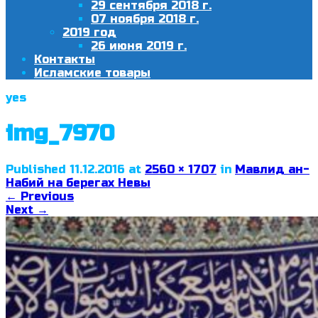
29 сентября 2018 г.
07 ноября 2018 г.
2019 год
26 июня 2019 г.
Контакты
Исламские товары
yes
img_7970
Published
11.12.2016
at
2560 × 1707
in
Мавлид ан-
Набий на берегах Невы
←
Previous
Next
→