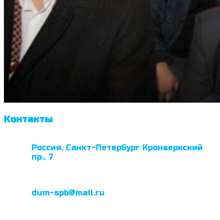
Контакты
Россия, Санкт-Петербург Кронверкский
пр., 7
dum-spb@mail.ru