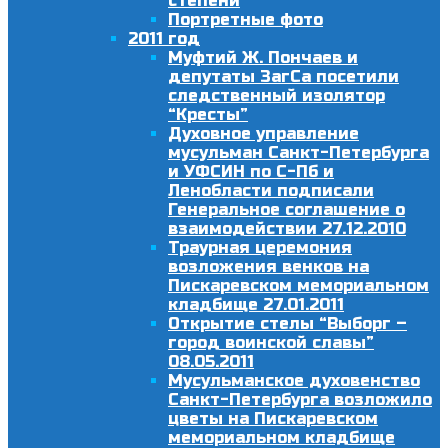
степени
Портретные фото
2011 год
Муфтий Ж. Пончаев и
депутаты ЗагСа посетили
следственный изолятор
“Кресты”
Духовное управление
мусульман Санкт-Петербурга
и УФСИН по С-Пб и
Ленобласти подписали
Генеральное соглашение о
взаимодействии 27.12.2010
Траурная церемония
возложения венков на
Пискаревском мемориальном
кладбище 27.01.2011
Открытие стелы “Выборг –
город воинской славы”
08.05.2011
Мусульманское духовенство
Санкт-Петербурга возложило
цветы на Пискаревском
мемориальном кладбище