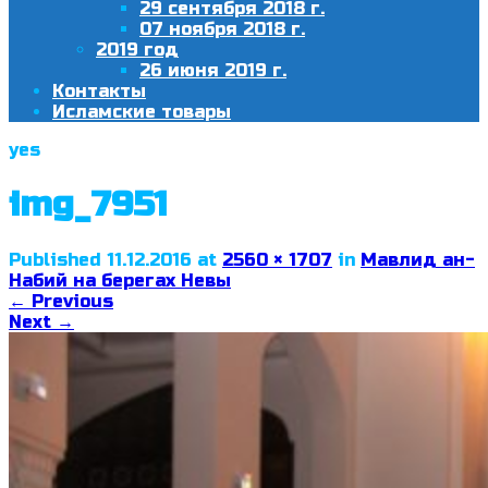
29 сентября 2018 г.
07 ноября 2018 г.
2019 год
26 июня 2019 г.
Контакты
Исламские товары
yes
img_7951
Published
11.12.2016
at
2560 × 1707
in
Мавлид ан-
Набий на берегах Невы
←
Previous
Next
→