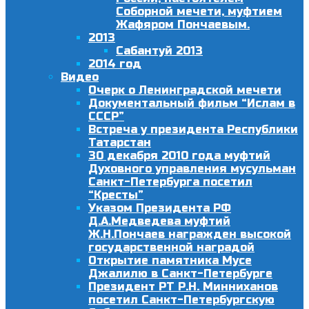
Соборной мечети, муфтием
Жафяром Пончаевым.
2013
Сабантуй 2013
2014 год
Видео
Очерк о Ленинградской мечети
Документальный фильм “Ислам в
СССР”
Встреча у президента Республики
Татарстан
30 декабря 2010 года муфтий
Духовного управления мусульман
Санкт-Петербурга посетил
“Кресты”
Указом Президента РФ
Д.А.Медведева муфтий
Ж.Н.Пончаев награжден высокой
государственной наградой
Открытие памятника Мусе
Джалилю в Санкт-Петербурге
Президент РТ Р.Н. Минниханов
посетил Санкт-Петербургскую