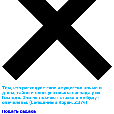
Тем, кто расходует свое имущество ночью и
днем, тайно и явно, уготована награда у их
Господа. Они не познают страха и не будут
опечалены. (Священный Коран, 2:274)
Подать садака