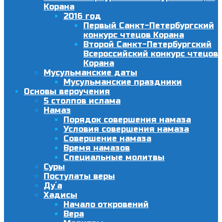
Корана
2016 год
Первый Санкт-Петербургский
конкурс чтецов Корана
Второй Санкт-Петербургский
Всероссийский конкурс чтецов
Корана
Мусульманские даты
Мусульманские праздники
Основы вероучения
5 столпов ислама
Намаз
Порядок совершения намаза
Условия совершения намаза
Совершение намаза
Время намазов
Специальные молитвы
Суры
Постулаты веры
Ду´а
Хадисы
Начало откровений
Вера