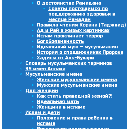
О достоинстве Рамадана
Советы постящимся по
поддержанию здоровья в
месяце Рамадан
Правила чтения Корана (Таджвид)
Ад и Рай в живых картинках
Ислам проклинает террор
Богобоязненность
Идеальный муж – мусульманин
История о сподвижниках Пророка
Хадисы от Аль-Бухари
Словарь мусульманских терминов
99 имен Аллаха
Мусульманские имена
Женские мусульманские имена
Мужские мусульманские имена
Для женщин
Как стать праведной женой?!
Идеальная мать
Женщина в исламе
Ислам и дети
Положение и права ребенка в
исламе
Воспитание подрастающего