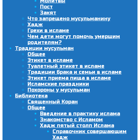
Молитвы
Пост
Закят
Что запрещено мусульманину
Хадж
Грехи в исламе
Чем дети могут помочь умершим
родителям?
Традиции мусульман
Общее
Этикет в исламе
Туалетный этикет в исламе
Традиции брака и семьи в исламе
Этикет приема пища в исламе
Исламские праздники
Похороны у мусульман
Библиотека
Священный Коран
Общее
Введение в практику ислама
Знакомство с Исламом
Хадж пятый столп Ислама
Справочник совершающим
Хадж