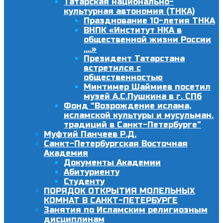
Татарская национально-
культурная автономия (ТНКА)
Празднование 10-летия ТНКА
ВНПК «Институт НКА в
общественной жизни России
….»
Президент Татарстана
встретился с
общественностью
Минтимер Шаймиев посетил
музей А.С.Пушкина в г. СПб
Фонд “Возрождение ислама,
исламской культуры и мусульман.
традиций в Санкт-Петербурге”
Муфтий Панчеев Р.Д.
Санкт-Петербургская Восточная
Академия
Документы Академии
Абитуриенту
Студенту
ПОРЯДОК ОТКРЫТИЯ МОЛЕЛЬНЫХ
КОМНАТ В САНКТ-ПЕТЕРБУРГЕ
Занятия по Исламским религиозным
дисциплинам