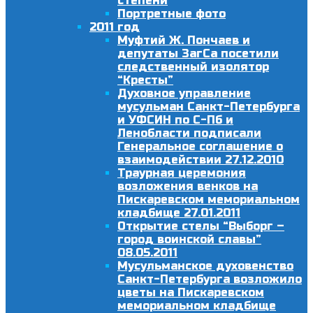
степени
Портретные фото
2011 год
Муфтий Ж. Пончаев и
депутаты ЗагСа посетили
следственный изолятор
“Кресты”
Духовное управление
мусульман Санкт-Петербурга
и УФСИН по С-Пб и
Ленобласти подписали
Генеральное соглашение о
взаимодействии 27.12.2010
Траурная церемония
возложения венков на
Пискаревском мемориальном
кладбище 27.01.2011
Открытие стелы “Выборг –
город воинской славы”
08.05.2011
Мусульманское духовенство
Санкт-Петербурга возложило
цветы на Пискаревском
мемориальном кладбище