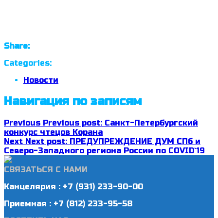
Share:
Categories:
Новости
Навигация по записям
Previous
Previous post:
Санкт-Петербургский
конкурс чтецов Корана
Next
Next post:
ПРЕДУПРЕЖДЕНИЕ ДУМ СПб и
Северо-Западного региона России по COVID`19
СВЯЗАТЬСЯ С НАМИ
Канцелярия : +7 (931) 233-90-00
Приемная : +7 (812) 233-95-58