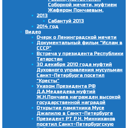
Соборной мечети, муфтием
Жафяром Пончаевым.
2013
Сабантуй 2013
2014 год
Видео
Очерк о Ленинградской мечети
Документальный фильм “Ислам в
СССР”
Встреча у президента Республики
Татарстан
30 декабря 2010 года муфтий
Духовного управления мусульман
Санкт-Петербурга посетил
“Кресты”
Указом Президента РФ
Д.А.Медведева муфтий
Ж.Н.Пончаев награжден высокой
государственной наградой
Открытие памятника Мусе
Джалилю в Санкт-Петербурге
Президент РТ Р.Н. Минниханов
посетил Санкт-Петербургскую