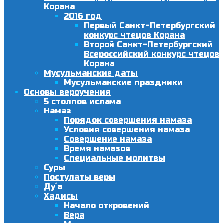
Корана
2016 год
Первый Санкт-Петербургский
конкурс чтецов Корана
Второй Санкт-Петербургский
Всероссийский конкурс чтецов
Корана
Мусульманские даты
Мусульманские праздники
Основы вероучения
5 столпов ислама
Намаз
Порядок совершения намаза
Условия совершения намаза
Совершение намаза
Время намазов
Специальные молитвы
Суры
Постулаты веры
Ду´а
Хадисы
Начало откровений
Вера