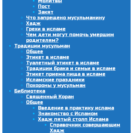
Молитвы
Пост
Закят
Что запрещено мусульманину
Хадж
Грехи в исламе
Чем дети могут помочь умершим
родителям?
Традиции мусульман
Общее
Этикет в исламе
Туалетный этикет в исламе
Традиции брака и семьи в исламе
Этикет приема пища в исламе
Исламские праздники
Похороны у мусульман
Библиотека
Священный Коран
Общее
Введение в практику ислама
Знакомство с Исламом
Хадж пятый столп Ислама
Справочник совершающим
Хадж