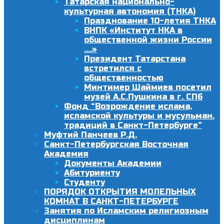
Татарская национально-
культурная автономия (ТНКА)
Празднование 10-летия ТНКА
ВНПК «Институт НКА в
общественной жизни России
….»
Президент Татарстана
встретился с
общественностью
Минтимер Шаймиев посетил
музей А.С.Пушкина в г. СПб
Фонд “Возрождение ислама,
исламской культуры и мусульман.
традиций в Санкт-Петербурге”
Муфтий Панчеев Р.Д.
Санкт-Петербургская Восточная
Академия
Документы Академии
Абитуриенту
Студенту
ПОРЯДОК ОТКРЫТИЯ МОЛЕЛЬНЫХ
КОМНАТ В САНКТ-ПЕТЕРБУРГЕ
Занятия по Исламским религиозным
дисциплинам