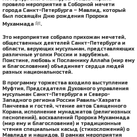
провело мероприятие в Соборной мечети
города Санкт-Петербурга – Мавлид, который
был посвящён Дню рождения Пророка
Мухаммада ﷺ.
Это мероприятие собрало прихожан мечетей,
общественных деятелей Санкт-Петербурга и
области, верующих мусульман, представляющих
различные уголки России и зарубежья.
Поистине, любовь к Посланнику Аллаhа (мир ему
и благословение) объединяет сердца людей
разных национальностей.
В программу торжества входило выступление
Муфтия, Председателя Духовного управления
мусульман Санкт-Петербурга и Северо-
Западного региона России Равиль-Хазрата
Панчеева и гостей, чтение аятов Священного
Корана, исполнение мунаджатов (религиозных
песнопений), восхвалений Пророка Мухаммада
(мир ему и благословение) и традиционные
чтения специальных касыд (стихосложений) о
Мавлиде и нашидов. В рамках мероприятия