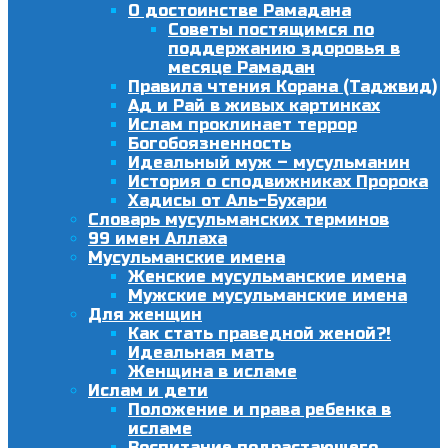
О достоинстве Рамадана
Советы постящимся по
поддержанию здоровья в
месяце Рамадан
Правила чтения Корана (Таджвид)
Ад и Рай в живых картинках
Ислам проклинает террор
Богобоязненность
Идеальный муж – мусульманин
История о сподвижниках Пророка
Хадисы от Аль-Бухари
Словарь мусульманских терминов
99 имен Аллаха
Мусульманские имена
Женские мусульманские имена
Мужские мусульманские имена
Для женщин
Как стать праведной женой?!
Идеальная мать
Женщина в исламе
Ислам и дети
Положение и права ребенка в
исламе
Воспитание подрастающего