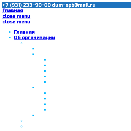
+7 (931) 233-90-00
dum-spb@mail.ru
Главная
close menu
close menu
Главная
Об организации
Ислам в Санкт-Петербурге
Муфтий Пончаев Ж.Н.
Санкт-Петербург – северная столи
Санкт-Петербургская Соборная
Вторая Санкт-Петербургская м
Программа «Толерантность» в С
Программа «Толерантность» в С
Сабантуй в Санкт-Петербурге
Татарская национально-культурная
Празднование 10-летия ТНКА
ВНПК «Институт НКА в обществ
Президент Татарстана встрети
Минтимер Шаймиев посетил муз
Фонд “Возрождение ислама, исламс
Муфтий Панчеев Р.Д.
Санкт-Петербургская Восточная Акаде