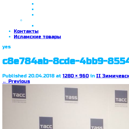
26 апреля 2018 г.
29 сентября 2018 г.
07 ноября 2018 г.
2019 год
26 июня 2019 г.
Контакты
Исламские товары
yes
c8e784ab-8cde-4bb9-8554
Published
20.04.2018
at
1280 × 960
in
II Зимичевс
←
Previous