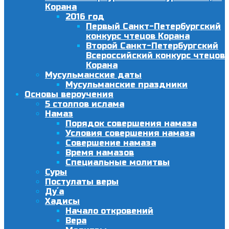
Корана
2016 год
Первый Санкт-Петербургский
конкурс чтецов Корана
Второй Санкт-Петербургский
Всероссийский конкурс чтецов
Корана
Мусульманские даты
Мусульманские праздники
Основы вероучения
5 столпов ислама
Намаз
Порядок совершения намаза
Условия совершения намаза
Совершение намаза
Время намазов
Специальные молитвы
Суры
Постулаты веры
Ду´а
Хадисы
Начало откровений
Вера