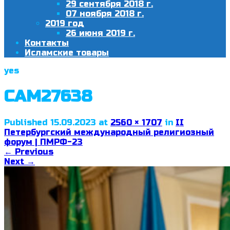
29 сентября 2018 г.
07 ноября 2018 г.
2019 год
26 июня 2019 г.
Контакты
Исламские товары
yes
CAM27638
Published
15.09.2023
at
2560 × 1707
in
II
Петербургский международный религиозный
форум | ПМРФ-23
←
Previous
Next
→