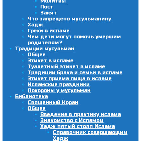
Молитвы
Пост
Закят
Что запрещено мусульманину
Хадж
Грехи в исламе
Чем дети могут помочь умершим
родителям?
Традиции мусульман
Общее
Этикет в исламе
Туалетный этикет в исламе
Традиции брака и семьи в исламе
Этикет приема пища в исламе
Исламские праздники
Похороны у мусульман
Библиотека
Священный Коран
Общее
Введение в практику ислама
Знакомство с Исламом
Хадж пятый столп Ислама
Справочник совершающим
Хадж