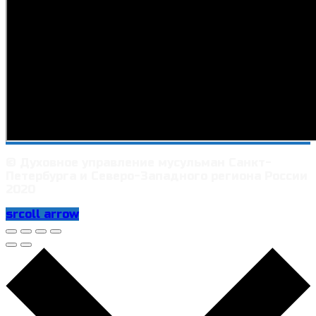
© Духовное управление мусульман Санкт-
Петербурга и Северо-Западного региона России
2020
srcoll arrow