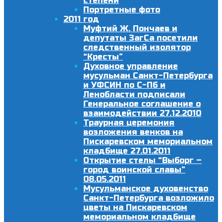
степени
Портретные фото
2011 год
Муфтий Ж. Пончаев и
депутаты ЗагСа посетили
следственный изолятор
“Кресты”
Духовное управление
мусульман Санкт-Петербурга
и УФСИН по С-Пб и
Ленобласти подписали
Генеральное соглашение о
взаимодействии 27.12.2010
Траурная церемония
возложения венков на
Пискаревском мемориальном
кладбище 27.01.2011
Открытие стелы “Выборг –
город воинской славы”
08.05.2011
Мусульманское духовенство
Санкт-Петербурга возложило
цветы на Пискаревском
мемориальном кладбище