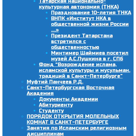
Татарская национально-
культурная автономия (ТНКА)
Празднование 10-летия ТНКА
ВНПК «Институт НКА в
общественной жизни России
….»
Президент Татарстана
встретился с
общественностью
Минтимер Шаймиев посетил
музей А.С.Пушкина в г. СПб
Фонд “Возрождение ислама,
исламской культуры и мусульман.
традиций в Санкт-Петербурге”
Муфтий Панчеев Р.Д.
Санкт-Петербургская Восточная
Академия
Документы Академии
Абитуриенту
Студенту
ПОРЯДОК ОТКРЫТИЯ МОЛЕЛЬНЫХ
КОМНАТ В САНКТ-ПЕТЕРБУРГЕ
Занятия по Исламским религиозным
дисциплинам