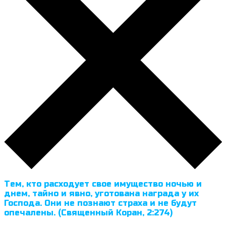
Тем, кто расходует свое имущество ночью и
днем, тайно и явно, уготована награда у их
Господа. Они не познают страха и не будут
опечалены. (Священный Коран, 2:274)