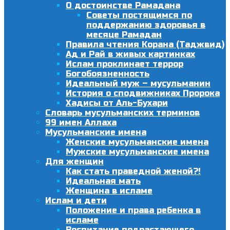
О достоинстве Рамадана
Советы постящимся по
поддержанию здоровья в
месяце Рамадан
Правила чтения Корана (Таджвид)
Ад и Рай в живых картинках
Ислам проклинает террор
Богобоязненность
Идеальный муж – мусульманин
История о сподвижниках Пророка
Хадисы от Аль-Бухари
Словарь мусульманских терминов
99 имен Аллаха
Мусульманские имена
Женские мусульманские имена
Мужские мусульманские имена
Для женщин
Как стать праведной женой?!
Идеальная мать
Женщина в исламе
Ислам и дети
Положение и права ребенка в
исламе
Воспитание подрастающего