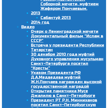
Соборной мечети, муфтием
Жафяром Пончаевым.
2013
Сабантуй 2013
2014 год
Видео
Очерк о Ленинградской мечети
Документальный фильм “Ислам в
СССР”
Встреча у президента Республики
Татарстан
30 декабря 2010 года муфтий
Духовного управления мусульман
Санкт-Петербурга посетил
“Кресты”
Указом Президента РФ
Д.А.Медведева муфтий
Ж.Н.Пончаев награжден высокой
государственной наградой
Открытие памятника Мусе
Джалилю в Санкт-Петербурге
Президент РТ Р.Н. Минниханов
посетил Санкт-Петербургскую