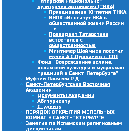
Татарская национально-
культурная автономия (ТНКА)
Празднование 10-летия ТНКА
ВНПК «Институт НКА в
общественной жизни России
….»
Президент Татарстана
встретился с
общественностью
Минтимер Шаймиев посетил
музей А.С.Пушкина в г. СПб
Фонд “Возрождение ислама,
исламской культуры и мусульман.
традиций в Санкт-Петербурге”
Муфтий Панчеев Р.Д.
Санкт-Петербургская Восточная
Академия
Документы Академии
Абитуриенту
Студенту
ПОРЯДОК ОТКРЫТИЯ МОЛЕЛЬНЫХ
КОМНАТ В САНКТ-ПЕТЕРБУРГЕ
Занятия по Исламским религиозным
дисциплинам