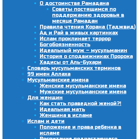
О достоинстве Рамадана
Советы постящимся по
поддержанию здоровья в
месяце Рамадан
Правила чтения Корана (Таджвид)
Ад и Рай в живых картинках
Ислам проклинает террор
Богобоязненность
Идеальный муж – мусульманин
История о сподвижниках Пророка
Хадисы от Аль-Бухари
Словарь мусульманских терминов
99 имен Аллаха
Мусульманские имена
Женские мусульманские имена
Мужские мусульманские имена
Для женщин
Как стать праведной женой?!
Идеальная мать
Женщина в исламе
Ислам и дети
Положение и права ребенка в
исламе
Воспитание подрастающего