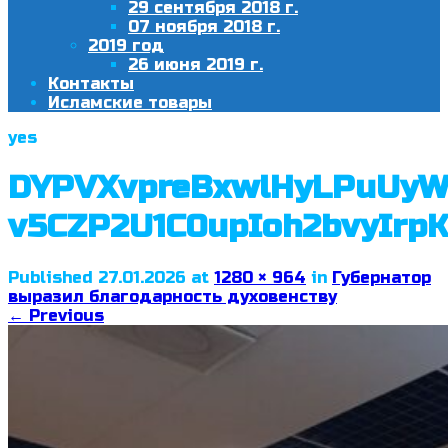
29 сентября 2018 г.
07 ноября 2018 г.
2019 год
26 июня 2019 г.
Контакты
Исламские товары
yes
DYPVXvpreBxwlHyLPuUyW
v5CZP2U1C0upIoh2bvyIrp
Published
27.01.2026
at
1280 × 964
in
Губернатор
выразил благодарность духовенству
←
Previous