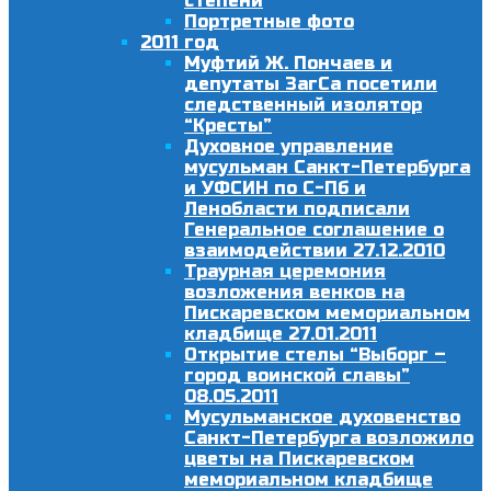
степени
Портретные фото
2011 год
Муфтий Ж. Пончаев и
депутаты ЗагСа посетили
следственный изолятор
“Кресты”
Духовное управление
мусульман Санкт-Петербурга
и УФСИН по С-Пб и
Ленобласти подписали
Генеральное соглашение о
взаимодействии 27.12.2010
Траурная церемония
возложения венков на
Пискаревском мемориальном
кладбище 27.01.2011
Открытие стелы “Выборг –
город воинской славы”
08.05.2011
Мусульманское духовенство
Санкт-Петербурга возложило
цветы на Пискаревском
мемориальном кладбище