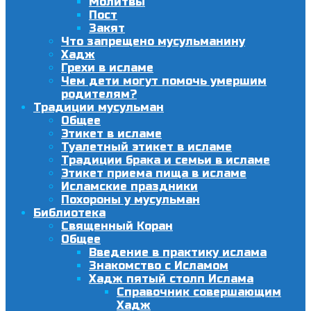
Молитвы
Пост
Закят
Что запрещено мусульманину
Хадж
Грехи в исламе
Чем дети могут помочь умершим
родителям?
Традиции мусульман
Общее
Этикет в исламе
Туалетный этикет в исламе
Традиции брака и семьи в исламе
Этикет приема пища в исламе
Исламские праздники
Похороны у мусульман
Библиотека
Священный Коран
Общее
Введение в практику ислама
Знакомство с Исламом
Хадж пятый столп Ислама
Справочник совершающим
Хадж