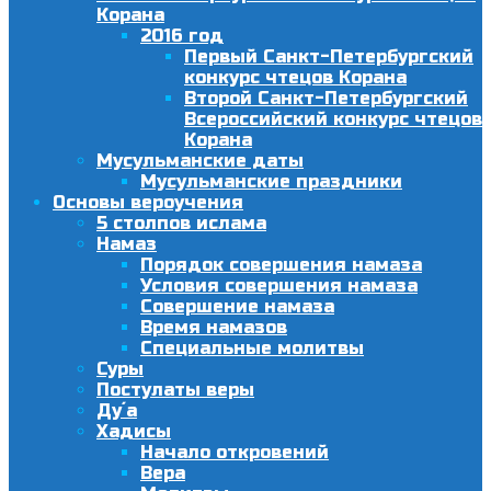
Корана
2016 год
Первый Санкт-Петербургский
конкурс чтецов Корана
Второй Санкт-Петербургский
Всероссийский конкурс чтецов
Корана
Мусульманские даты
Мусульманские праздники
Основы вероучения
5 столпов ислама
Намаз
Порядок совершения намаза
Условия совершения намаза
Совершение намаза
Время намазов
Специальные молитвы
Суры
Постулаты веры
Ду´а
Хадисы
Начало откровений
Вера