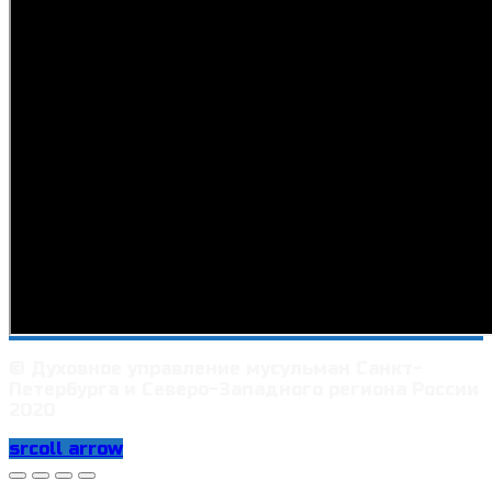
© Духовное управление мусульман Санкт-
Петербурга и Северо-Западного региона России
2020
srcoll arrow