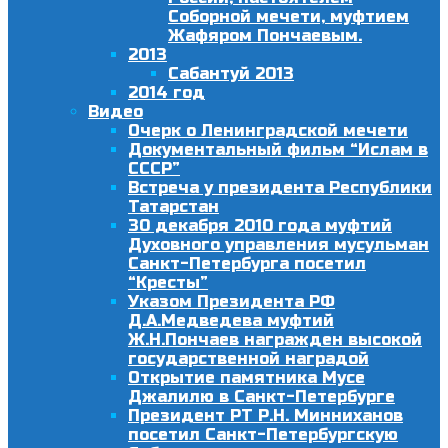
Соборной мечети, муфтием
Жафяром Пончаевым.
2013
Сабантуй 2013
2014 год
Видео
Очерк о Ленинградской мечети
Документальный фильм “Ислам в
СССР”
Встреча у президента Республики
Татарстан
30 декабря 2010 года муфтий
Духовного управления мусульман
Санкт-Петербурга посетил
“Кресты”
Указом Президента РФ
Д.А.Медведева муфтий
Ж.Н.Пончаев награжден высокой
государственной наградой
Открытие памятника Мусе
Джалилю в Санкт-Петербурге
Президент РТ Р.Н. Минниханов
посетил Санкт-Петербургскую