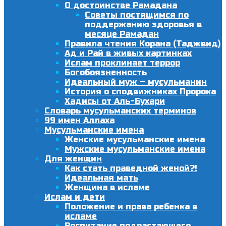
О достоинстве Рамадана
Советы постящимся по
поддержанию здоровья в
месяце Рамадан
Правила чтения Корана (Таджвид)
Ад и Рай в живых картинках
Ислам проклинает террор
Богобоязненность
Идеальный муж – мусульманин
История о сподвижниках Пророка
Хадисы от Аль-Бухари
Словарь мусульманских терминов
99 имен Аллаха
Мусульманские имена
Женские мусульманские имена
Мужские мусульманские имена
Для женщин
Как стать праведной женой?!
Идеальная мать
Женщина в исламе
Ислам и дети
Положение и права ребенка в
исламе
Воспитание подрастающего