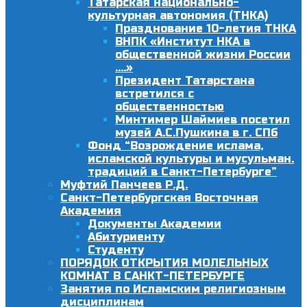
Татарская национально-
культурная автономия (ТНКА)
Празднование 10-летия ТНКА
ВНПК «Институт НКА в
общественной жизни России
….»
Президент Татарстана
встретился с
общественностью
Минтимер Шаймиев посетил
музей А.С.Пушкина в г. СПб
Фонд “Возрождение ислама,
исламской культуры и мусульман.
традиций в Санкт-Петербурге”
Муфтий Панчеев Р.Д.
Санкт-Петербургская Восточная
Академия
Документы Академии
Абитуриенту
Студенту
ПОРЯДОК ОТКРЫТИЯ МОЛЕЛЬНЫХ
КОМНАТ В САНКТ-ПЕТЕРБУРГЕ
Занятия по Исламским религиозным
дисциплинам