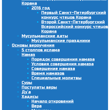
Корана
2016 год
Первый Санкт-Петербургский
конкурс чтецов Корана
Второй Санкт-Петербургский
Всероссийский конкурс чтецов
Корана
Мусульманские даты
Мусульманские праздники
Основы вероучения
5 столпов ислама
Намаз
Порядок совершения намаза
Условия совершения намаза
Совершение намаза
Время намазов
Специальные молитвы
Суры
Постулаты веры
Ду´а
Хадисы
Начало откровений
Вера