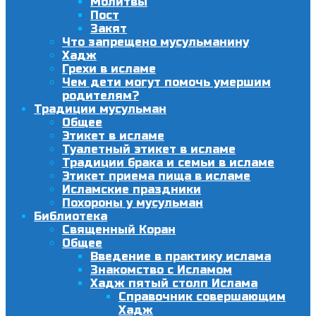
Молитвы
Пост
Закят
Что запрещено мусульманину
Хадж
Грехи в исламе
Чем дети могут помочь умершим
родителям?
Традиции мусульман
Общее
Этикет в исламе
Туалетный этикет в исламе
Традиции брака и семьи в исламе
Этикет приема пища в исламе
Исламские праздники
Похороны у мусульман
Библиотека
Священный Коран
Общее
Введение в практику ислама
Знакомство с Исламом
Хадж пятый столп Ислама
Справочник совершающим
Хадж