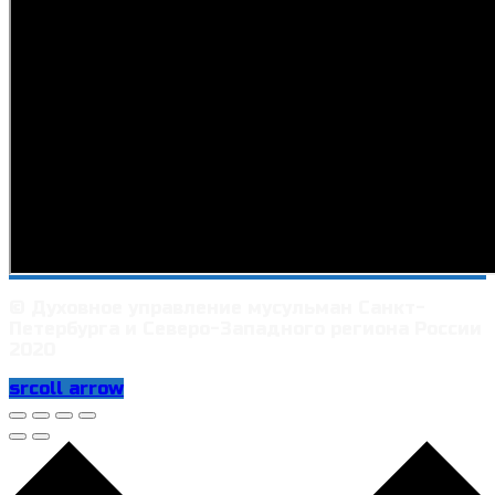
© Духовное управление мусульман Санкт-
Петербурга и Северо-Западного региона России
2020
srcoll arrow