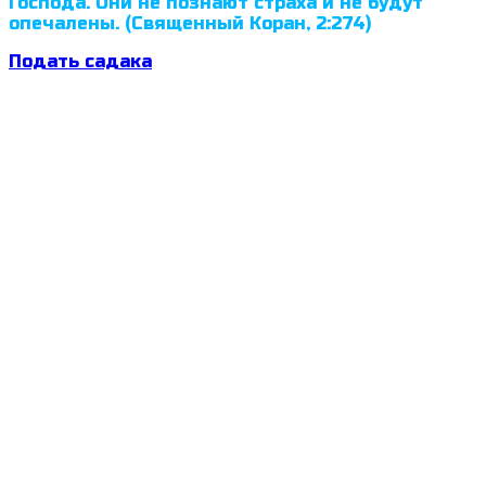
Господа. Они не познают страха и не будут
опечалены. (Священный Коран, 2:274)
Подать садака