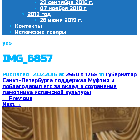
29 сентября 2018 г.
07 ноября 2018 г.
2019 год
26 июня 2019 г.
Контакты
Исламские товары
yes
IMG_6857
Published
12.02.2016
at
2560 × 1768
in
Губернатор
Санкт-Петербурга поддержал Муфтия и
поблагодарил его за вклад в сохранение
памятника исламской культуры
←
Previous
Next
→