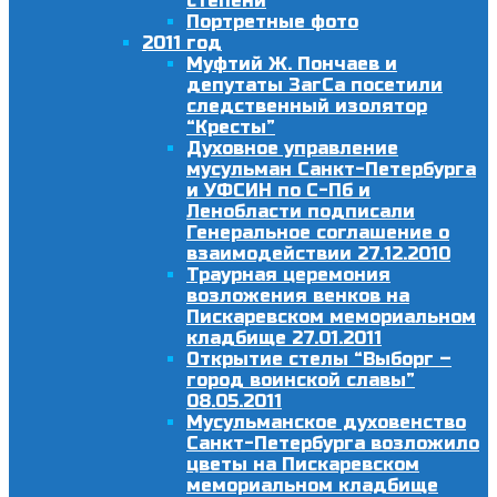
степени
Портретные фото
2011 год
Муфтий Ж. Пончаев и
депутаты ЗагСа посетили
следственный изолятор
“Кресты”
Духовное управление
мусульман Санкт-Петербурга
и УФСИН по С-Пб и
Ленобласти подписали
Генеральное соглашение о
взаимодействии 27.12.2010
Траурная церемония
возложения венков на
Пискаревском мемориальном
кладбище 27.01.2011
Открытие стелы “Выборг –
город воинской славы”
08.05.2011
Мусульманское духовенство
Санкт-Петербурга возложило
цветы на Пискаревском
мемориальном кладбище