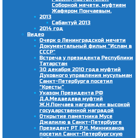
Соборной мечети, муфтием
Жафяром Пончаевым.
2013
Сабантуй 2013
2014 год
Видео
Очерк о Ленинградской мечети
Документальный фильм “Ислам в
СССР”
Встреча у президента Республики
Татарстан
30 декабря 2010 года муфтий
Духовного управления мусульман
Санкт-Петербурга посетил
“Кресты”
Указом Президента РФ
Д.А.Медведева муфтий
Ж.Н.Пончаев награжден высокой
государственной наградой
Открытие памятника Мусе
Джалилю в Санкт-Петербурге
Президент РТ Р.Н. Минниханов
посетил Санкт-Петербургскую