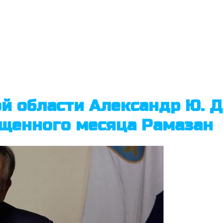
й области Александр Ю. 
ященного месяца Рамазан