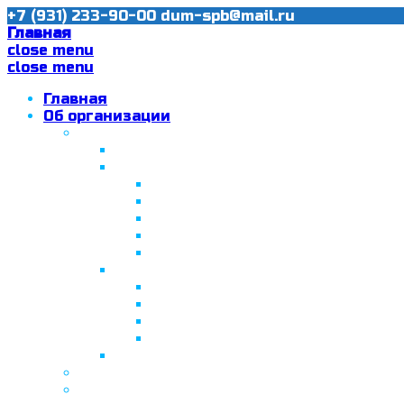
+7 (931) 233-90-00
dum-spb@mail.ru
Главная
close menu
close menu
Главная
Об организации
Ислам в Санкт-Петербурге
Муфтий Пончаев Ж.Н.
Санкт-Петербург – северная столи
Санкт-Петербургская Соборная
Вторая Санкт-Петербургская м
Программа «Толерантность» в С
Программа «Толерантность» в С
Сабантуй в Санкт-Петербурге
Татарская национально-культурная
Празднование 10-летия ТНКА
ВНПК «Институт НКА в обществ
Президент Татарстана встрети
Минтимер Шаймиев посетил муз
Фонд “Возрождение ислама, исламс
Муфтий Панчеев Р.Д.
Санкт-Петербургская Восточная Акаде