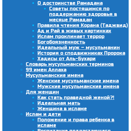
О достоинстве Рамадана
Советы постящимся по
поддержанию здоровья в
месяце Рамадан
Правила чтения Корана (Таджвид)
Ад и Рай в живых картинках
Ислам проклинает террор
Богобоязненность
Идеальный муж – мусульманин
История о сподвижниках Пророка
Хадисы от Аль-Бухари
Словарь мусульманских терминов
99 имен Аллаха
Мусульманские имена
Женские мусульманские имена
Мужские мусульманские имена
Для женщин
Как стать праведной женой?!
Идеальная мать
Женщина в исламе
Ислам и дети
Положение и права ребенка в
исламе
Воспитание подрастающего