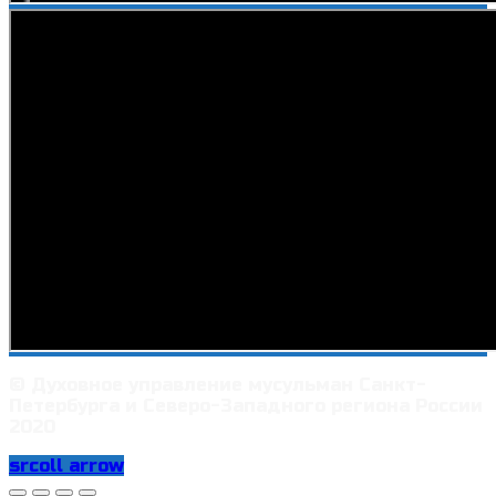
© Духовное управление мусульман Санкт-
Петербурга и Северо-Западного региона России
2020
srcoll arrow