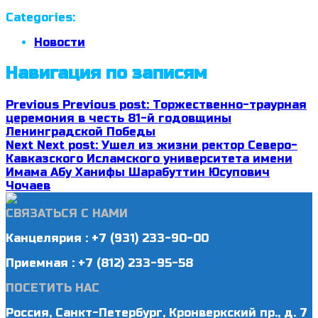
Categories:
Новости
Навигация по записям
Previous
Previous post:
Торжественно-траурная
церемония в честь 81-й годовщины
Ленинградской Победы
Next
Next post:
Ушел из жизни ректор Северо-
Кавказского Исламского университета имени
Имама Абу Ханифы Шарабуттин Юсупович
Чочаев
СВЯЗАТЬСЯ С НАМИ
Канцелярия : +7 (931) 233-90-00
Приемная : +7 (812) 233-95-58
ПОСЕТИТЬ НАС
Россия, Санкт-Петербург, Кронверкский пр., д. 7