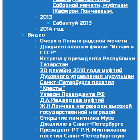
Соборной мечети, муфтием
Жафяром Пончаевым.
2013
Сабантуй 2013
2014 год
Видео
Очерк о Ленинградской мечети
Документальный фильм “Ислам в
СССР”
Встреча у президента Республики
Татарстан
30 декабря 2010 года муфтий
Духовного управления мусульман
Санкт-Петербурга посетил
“Кресты”
Указом Президента РФ
Д.А.Медведева муфтий
Ж.Н.Пончаев награжден высокой
государственной наградой
Открытие памятника Мусе
Джалилю в Санкт-Петербурге
Президент РТ Р.Н. Минниханов
посетил Санкт-Петербургскую