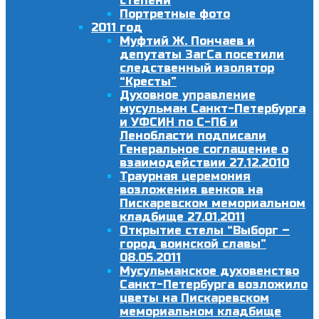
степени
Портретные фото
2011 год
Муфтий Ж. Пончаев и
депутаты ЗагСа посетили
следственный изолятор
“Кресты”
Духовное управление
мусульман Санкт-Петербурга
и УФСИН по С-Пб и
Ленобласти подписали
Генеральное соглашение о
взаимодействии 27.12.2010
Траурная церемония
возложения венков на
Пискаревском мемориальном
кладбище 27.01.2011
Открытие стелы “Выборг –
город воинской славы”
08.05.2011
Мусульманское духовенство
Санкт-Петербурга возложило
цветы на Пискаревском
мемориальном кладбище