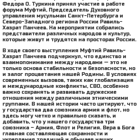
Федора О. Туркина принял участие в работе
форума Муфтий, Председатель Духовного
управления мусульман Санкт-Петербурга и
Северо-Западного региона России Равиль-
Хазрат Панчеев. На мероприятии собрались
представители различных народов и культур,
которые живут и трудятся на просторах России.
В ходе своего выступления Муфтий Равиль-
Хазрат Панчеев подчеркнул, что единство и
взаимопонимание между народами — это не
только основа стабильности и безопасности, но
и залог процветания нашей Родины. В условиях
современных вызовов, таких как глобализация
и международные конфликты, СВО, особенно
важно сохранять и развивать дружеские
отношения между различными этническими
группами. В нашей истории часто цитируют, что
у государства два союзника армия и флот, но
здесь могу четко и правильно сказать, и
добавить, что у нашего государства три
союзника – Армия, Флот и Религия. Вера в Бога
главная составляющая сохранности и
укрепления традиций и обычаев наших