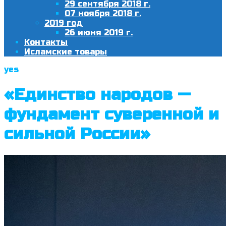
29 сентября 2018 г.
07 ноября 2018 г.
2019 год
26 июня 2019 г.
Контакты
Исламские товары
yes
«Единство народов —
фундамент суверенной и
сильной России»