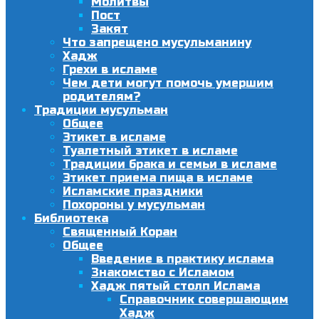
Молитвы
Пост
Закят
Что запрещено мусульманину
Хадж
Грехи в исламе
Чем дети могут помочь умершим
родителям?
Традиции мусульман
Общее
Этикет в исламе
Туалетный этикет в исламе
Традиции брака и семьи в исламе
Этикет приема пища в исламе
Исламские праздники
Похороны у мусульман
Библиотека
Священный Коран
Общее
Введение в практику ислама
Знакомство с Исламом
Хадж пятый столп Ислама
Справочник совершающим
Хадж