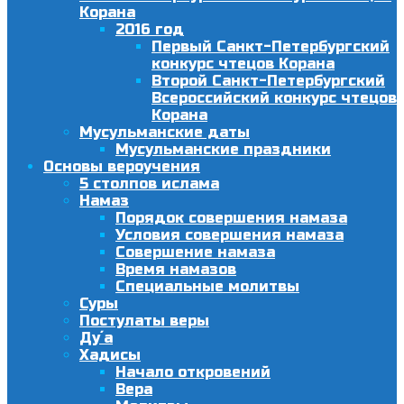
Корана
2016 год
Первый Санкт-Петербургский
конкурс чтецов Корана
Второй Санкт-Петербургский
Всероссийский конкурс чтецов
Корана
Мусульманские даты
Мусульманские праздники
Основы вероучения
5 столпов ислама
Намаз
Порядок совершения намаза
Условия совершения намаза
Совершение намаза
Время намазов
Специальные молитвы
Суры
Постулаты веры
Ду´а
Хадисы
Начало откровений
Вера