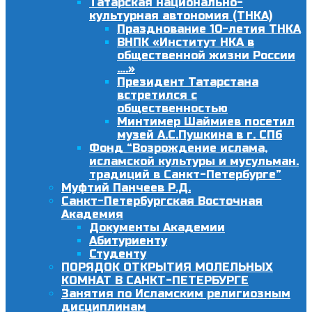
Татарская национально-
культурная автономия (ТНКА)
Празднование 10-летия ТНКА
ВНПК «Институт НКА в
общественной жизни России
….»
Президент Татарстана
встретился с
общественностью
Минтимер Шаймиев посетил
музей А.С.Пушкина в г. СПб
Фонд “Возрождение ислама,
исламской культуры и мусульман.
традиций в Санкт-Петербурге”
Муфтий Панчеев Р.Д.
Санкт-Петербургская Восточная
Академия
Документы Академии
Абитуриенту
Студенту
ПОРЯДОК ОТКРЫТИЯ МОЛЕЛЬНЫХ
КОМНАТ В САНКТ-ПЕТЕРБУРГЕ
Занятия по Исламским религиозным
дисциплинам