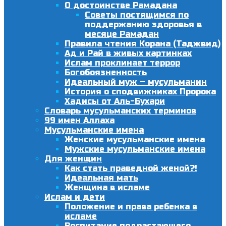
О достоинстве Рамадана
Советы постящимся по
поддержанию здоровья в
месяце Рамадан
Правила чтения Корана (Таджвид)
Ад и Рай в живых картинках
Ислам проклинает террор
Богобоязненность
Идеальный муж – мусульманин
История о сподвижниках Пророка
Хадисы от Аль-Бухари
Словарь мусульманских терминов
99 имен Аллаха
Мусульманские имена
Женские мусульманские имена
Мужские мусульманские имена
Для женщин
Как стать праведной женой?!
Идеальная мать
Женщина в исламе
Ислам и дети
Положение и права ребенка в
исламе
Воспитание подрастающего