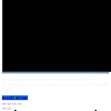
© Духовное управление мусульман Санкт-
Петербурга и Северо-Западного региона России
2020
srcoll arrow