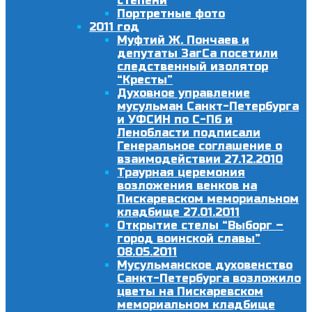
степени
Портретные фото
2011 год
Муфтий Ж. Пончаев и
депутаты ЗагСа посетили
следственный изолятор
“Кресты”
Духовное управление
мусульман Санкт-Петербурга
и УФСИН по С-Пб и
Ленобласти подписали
Генеральное соглашение о
взаимодействии 27.12.2010
Траурная церемония
возложения венков на
Пискаревском мемориальном
кладбище 27.01.2011
Открытие стелы “Выборг –
город воинской славы”
08.05.2011
Мусульманское духовенство
Санкт-Петербурга возложило
цветы на Пискаревском
мемориальном кладбище