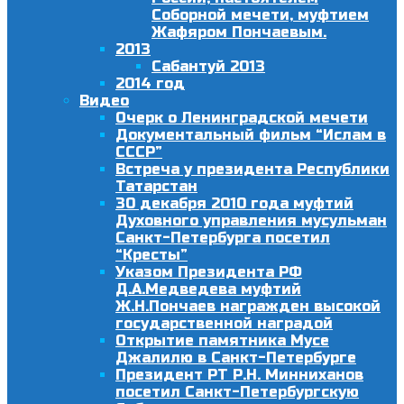
Соборной мечети, муфтием
Жафяром Пончаевым.
2013
Сабантуй 2013
2014 год
Видео
Очерк о Ленинградской мечети
Документальный фильм “Ислам в
СССР”
Встреча у президента Республики
Татарстан
30 декабря 2010 года муфтий
Духовного управления мусульман
Санкт-Петербурга посетил
“Кресты”
Указом Президента РФ
Д.А.Медведева муфтий
Ж.Н.Пончаев награжден высокой
государственной наградой
Открытие памятника Мусе
Джалилю в Санкт-Петербурге
Президент РТ Р.Н. Минниханов
посетил Санкт-Петербургскую