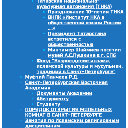
Татарская национально-
культурная автономия (ТНКА)
Празднование 10-летия ТНКА
ВНПК «Институт НКА в
общественной жизни России
….»
Президент Татарстана
встретился с
общественностью
Минтимер Шаймиев посетил
музей А.С.Пушкина в г. СПб
Фонд “Возрождение ислама,
исламской культуры и мусульман.
традиций в Санкт-Петербурге”
Муфтий Панчеев Р.Д.
Санкт-Петербургская Восточная
Академия
Документы Академии
Абитуриенту
Студенту
ПОРЯДОК ОТКРЫТИЯ МОЛЕЛЬНЫХ
КОМНАТ В САНКТ-ПЕТЕРБУРГЕ
Занятия по Исламским религиозным
дисциплинам