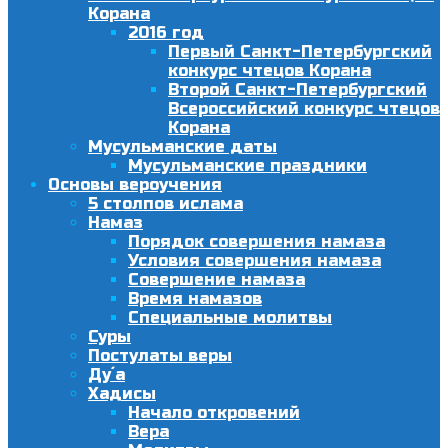
Корана
2016 год
Первый Санкт-Петербургский
конкурс чтецов Корана
Второй Санкт-Петербургский
Всероссийский конкурс чтецов
Корана
Мусульманские даты
Мусульманские праздники
Основы вероучения
5 столпов ислама
Намаз
Порядок совершения намаза
Условия совершения намаза
Совершение намаза
Время намазов
Специальные молитвы
Суры
Постулаты веры
Ду´а
Хадисы
Начало откровений
Вера