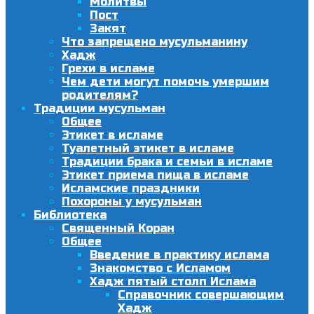
Молитвы
Пост
Закят
Что запрещено мусульманину
Хадж
Грехи в исламе
Чем дети могут помочь умершим
родителям?
Традиции мусульман
Общее
Этикет в исламе
Туалетный этикет в исламе
Традиции брака и семьи в исламе
Этикет приема пища в исламе
Исламские праздники
Похороны у мусульман
Библиотека
Священный Коран
Общее
Введение в практику ислама
Знакомство с Исламом
Хадж пятый столп Ислама
Справочник совершающим
Хадж