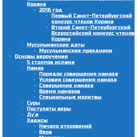
Корана
2016 год
Первый Санкт-Петербургский
конкурс чтецов Корана
Второй Санкт-Петербургский
Всероссийский конкурс чтецов
Корана
Мусульманские даты
Мусульманские праздники
Основы вероучения
5 столпов ислама
Намаз
Порядок совершения намаза
Условия совершения намаза
Совершение намаза
Время намазов
Специальные молитвы
Суры
Постулаты веры
Ду´а
Хадисы
Начало откровений
Вера