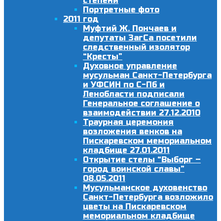
степени
Портретные фото
2011 год
Муфтий Ж. Пончаев и
депутаты ЗагСа посетили
следственный изолятор
“Кресты”
Духовное управление
мусульман Санкт-Петербурга
и УФСИН по С-Пб и
Ленобласти подписали
Генеральное соглашение о
взаимодействии 27.12.2010
Траурная церемония
возложения венков на
Пискаревском мемориальном
кладбище 27.01.2011
Открытие стелы “Выборг –
город воинской славы”
08.05.2011
Мусульманское духовенство
Санкт-Петербурга возложило
цветы на Пискаревском
мемориальном кладбище