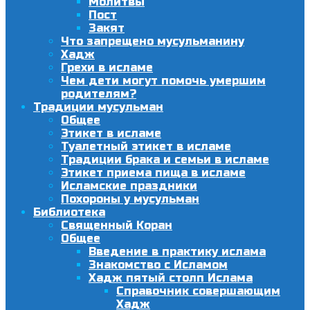
Молитвы
Пост
Закят
Что запрещено мусульманину
Хадж
Грехи в исламе
Чем дети могут помочь умершим
родителям?
Традиции мусульман
Общее
Этикет в исламе
Туалетный этикет в исламе
Традиции брака и семьи в исламе
Этикет приема пища в исламе
Исламские праздники
Похороны у мусульман
Библиотека
Священный Коран
Общее
Введение в практику ислама
Знакомство с Исламом
Хадж пятый столп Ислама
Справочник совершающим
Хадж