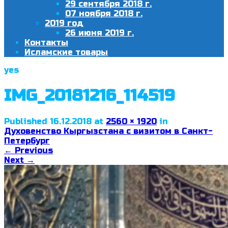
29 сентября 2018 г.
07 ноября 2018 г.
2019 год
26 июня 2019 г.
Контакты
Исламские товары
yes
IMG_20181216_114519
Published
16.12.2018
at
2560 × 1920
in
Духовенство Кыргызстана с визитом в Санкт-
Петербург
←
Previous
Next
→