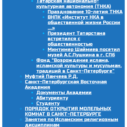
Татарская национально-
культурная автономия (ТНКА)
Празднование 10-летия ТНКА
ВНПК «Институт НКА в
общественной жизни России
….»
Президент Татарстана
встретился с
общественностью
Минтимер Шаймиев посетил
музей А.С.Пушкина в г. СПб
Фонд “Возрождение ислама,
исламской культуры и мусульман.
традиций в Санкт-Петербурге”
Муфтий Панчеев Р.Д.
Санкт-Петербургская Восточная
Академия
Документы Академии
Абитуриенту
Студенту
ПОРЯДОК ОТКРЫТИЯ МОЛЕЛЬНЫХ
КОМНАТ В САНКТ-ПЕТЕРБУРГЕ
Занятия по Исламским религиозным
дисциплинам