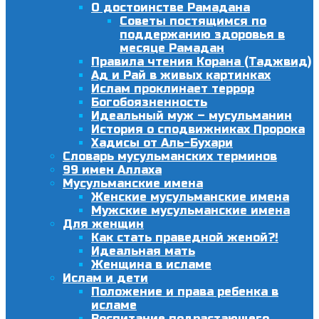
О достоинстве Рамадана
Советы постящимся по
поддержанию здоровья в
месяце Рамадан
Правила чтения Корана (Таджвид)
Ад и Рай в живых картинках
Ислам проклинает террор
Богобоязненность
Идеальный муж – мусульманин
История о сподвижниках Пророка
Хадисы от Аль-Бухари
Словарь мусульманских терминов
99 имен Аллаха
Мусульманские имена
Женские мусульманские имена
Мужские мусульманские имена
Для женщин
Как стать праведной женой?!
Идеальная мать
Женщина в исламе
Ислам и дети
Положение и права ребенка в
исламе
Воспитание подрастающего