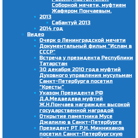
Соборной мечети, муфтием
Жафяром Пончаевым.
2013
Сабантуй 2013
2014 год
Видео
Очерк о Ленинградской мечети
Документальный фильм “Ислам в
СССР”
Встреча у президента Республики
Татарстан
30 декабря 2010 года муфтий
Духовного управления мусульман
Санкт-Петербурга посетил
“Кресты”
Указом Президента РФ
Д.А.Медведева муфтий
Ж.Н.Пончаев награжден высокой
государственной наградой
Открытие памятника Мусе
Джалилю в Санкт-Петербурге
Президент РТ Р.Н. Минниханов
посетил Санкт-Петербургскую