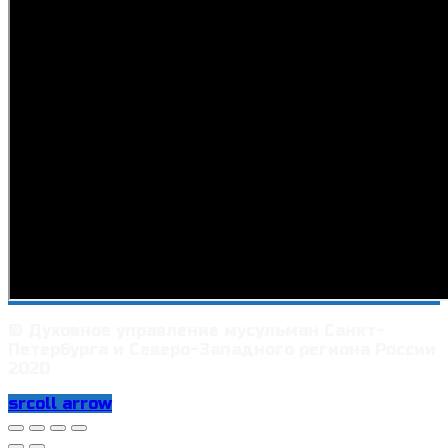
© Духовное управление мусульман Санкт-
Петербурга и Северо-Западного региона России
2020
srcoll arrow