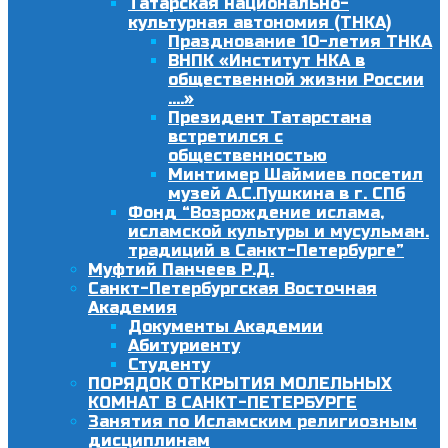
Татарская национально-
культурная автономия (ТНКА)
Празднование 10-летия ТНКА
ВНПК «Институт НКА в
общественной жизни России
….»
Президент Татарстана
встретился с
общественностью
Минтимер Шаймиев посетил
музей А.С.Пушкина в г. СПб
Фонд “Возрождение ислама,
исламской культуры и мусульман.
традиций в Санкт-Петербурге”
Муфтий Панчеев Р.Д.
Санкт-Петербургская Восточная
Академия
Документы Академии
Абитуриенту
Студенту
ПОРЯДОК ОТКРЫТИЯ МОЛЕЛЬНЫХ
КОМНАТ В САНКТ-ПЕТЕРБУРГЕ
Занятия по Исламским религиозным
дисциплинам