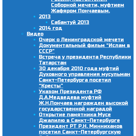
Соборной мечети, муфтием
Жафяром Пончаевым.
2013
Сабантуй 2013
2014 год
Видео
Очерк о Ленинградской мечети
Документальный фильм “Ислам в
СССР”
Встреча у президента Республики
Татарстан
30 декабря 2010 года муфтий
Духовного управления мусульман
Санкт-Петербурга посетил
“Кресты”
Указом Президента РФ
Д.А.Медведева муфтий
Ж.Н.Пончаев награжден высокой
государственной наградой
Открытие памятника Мусе
Джалилю в Санкт-Петербурге
Президент РТ Р.Н. Минниханов
посетил Санкт-Петербургскую