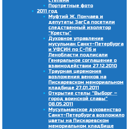
степени
Портретные фото
2011 год
Муфтий Ж. Пончаев и
депутаты ЗагСа посетили
следственный изолятор
“Кресты”
Духовное управление
мусульман Санкт-Петербурга
и УФСИН по С-Пб и
Ленобласти подписали
Генеральное соглашение о
взаимодействии 27.12.2010
Траурная церемония
возложения венков на
Пискаревском мемориальном
кладбище 27.01.2011
Открытие стелы “Выборг –
город воинской славы”
08.05.2011
Мусульманское духовенство
Санкт-Петербурга возложило
цветы на Пискаревском
мемориальном кладбище