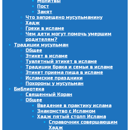
Молитвы
Пост
Закят
Что запрещено мусульманину
Хадж
Грехи в исламе
Чем дети могут помочь умершим
родителям?
Традиции мусульман
Общее
Этикет в исламе
Туалетный этикет в исламе
Традиции брака и семьи в исламе
Этикет приема пища в исламе
Исламские праздники
Похороны у мусульман
Библиотека
Священный Коран
Общее
Введение в практику ислама
Знакомство с Исламом
Хадж пятый столп Ислама
Справочник совершающим
Хадж