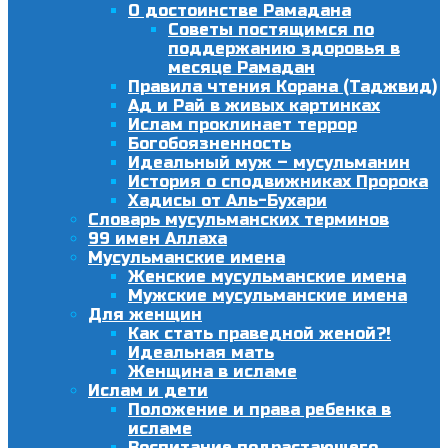
О достоинстве Рамадана
Советы постящимся по
поддержанию здоровья в
месяце Рамадан
Правила чтения Корана (Таджвид)
Ад и Рай в живых картинках
Ислам проклинает террор
Богобоязненность
Идеальный муж – мусульманин
История о сподвижниках Пророка
Хадисы от Аль-Бухари
Словарь мусульманских терминов
99 имен Аллаха
Мусульманские имена
Женские мусульманские имена
Мужские мусульманские имена
Для женщин
Как стать праведной женой?!
Идеальная мать
Женщина в исламе
Ислам и дети
Положение и права ребенка в
исламе
Воспитание подрастающего