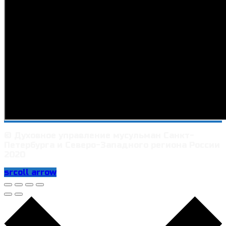
© Духовное управление мусульман Санкт-
Петербурга и Северо-Западного региона России
2020
srcoll arrow