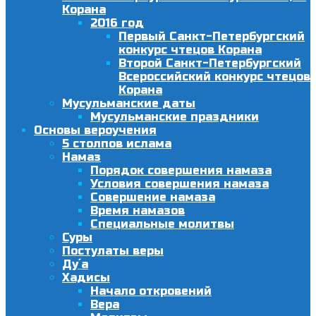
Корана
2016 год
Первый Санкт-Петербургский
конкурс чтецов Корана
Второй Санкт-Петербургский
Всероссийский конкурс чтецов
Корана
Мусульманские даты
Мусульманские праздники
Основы вероучения
5 столпов ислама
Намаз
Порядок совершения намаза
Условия совершения намаза
Совершение намаза
Время намазов
Специальные молитвы
Суры
Постулаты веры
Ду´а
Хадисы
Начало откровений
Вера