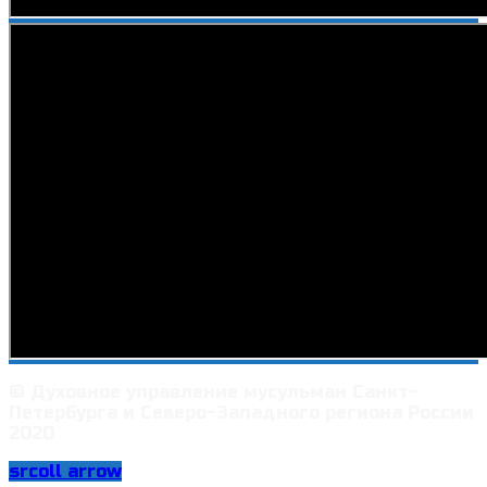
© Духовное управление мусульман Санкт-
Петербурга и Северо-Западного региона России
2020
srcoll arrow