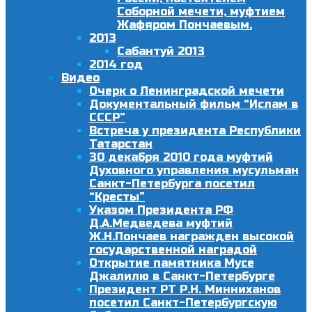
Соборной мечети, муфтием
Жафяром Пончаевым.
2013
Сабантуй 2013
2014 год
Видео
Очерк о Ленинградской мечети
Документальный фильм “Ислам в
СССР”
Встреча у президента Республики
Татарстан
30 декабря 2010 года муфтий
Духовного управления мусульман
Санкт-Петербурга посетил
“Кресты”
Указом Президента РФ
Д.А.Медведева муфтий
Ж.Н.Пончаев награжден высокой
государственной наградой
Открытие памятника Мусе
Джалилю в Санкт-Петербурге
Президент РТ Р.Н. Минниханов
посетил Санкт-Петербургскую