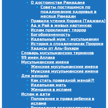
О достоинстве Рамадана
Советы постящимся по
поддержанию здоровья в
месяце Рамадан
Правила чтения Корана (Таджвид)
Ад и Рай в живых картинках
Ислам проклинает террор
Богобоязненность
Идеальный муж – мусульманин
История о сподвижниках Пророка
Хадисы от Аль-Бухари
Словарь мусульманских терминов
99 имен Аллаха
Мусульманские имена
Женские мусульманские имена
Мужские мусульманские имена
Для женщин
Как стать праведной женой?!
Идеальная мать
Женщина в исламе
Ислам и дети
Положение и права ребенка в
исламе
Воспитание подрастающего