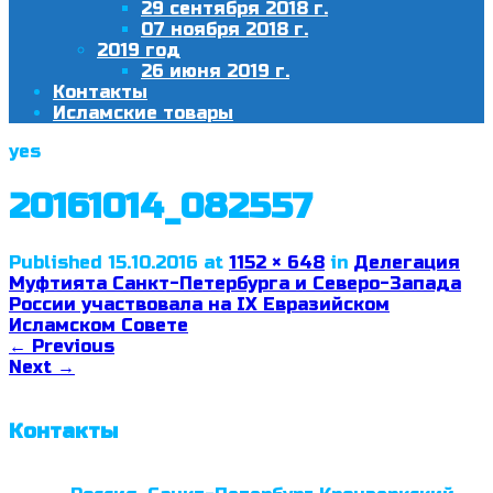
29 сентября 2018 г.
07 ноября 2018 г.
2019 год
26 июня 2019 г.
Контакты
Исламские товары
yes
20161014_082557
Published
15.10.2016
at
1152 × 648
in
Делегация
Муфтията Санкт-Петербурга и Северо-Запада
России участвовала на IX Евразийском
Исламском Совете
←
Previous
Next
→
Контакты