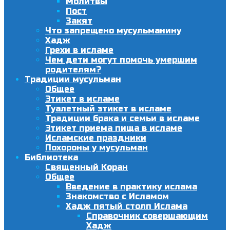
Молитвы
Пост
Закят
Что запрещено мусульманину
Хадж
Грехи в исламе
Чем дети могут помочь умершим
родителям?
Традиции мусульман
Общее
Этикет в исламе
Туалетный этикет в исламе
Традиции брака и семьи в исламе
Этикет приема пища в исламе
Исламские праздники
Похороны у мусульман
Библиотека
Священный Коран
Общее
Введение в практику ислама
Знакомство с Исламом
Хадж пятый столп Ислама
Справочник совершающим
Хадж