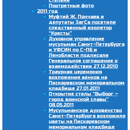
степени
Портретные фото
2011 год
Муфтий Ж. Пончаев и
депутаты ЗагСа посетили
следственный изолятор
“Кресты”
Духовное управление
мусульман Санкт-Петербурга
и УФСИН по С-Пб и
Ленобласти подписали
Генеральное соглашение о
взаимодействии 27.12.2010
Траурная церемония
возложения венков на
Пискаревском мемориальном
кладбище 27.01.2011
Открытие стелы “Выборг –
город воинской славы”
08.05.2011
Мусульманское духовенство
Санкт-Петербурга возложило
цветы на Пискаревском
мемориальном кладбище