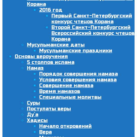
Корана
2016 год
Первый Санкт-Петербургский
конкурс чтецов Корана
Второй Санкт-Петербургский
Всероссийский конкурс чтецов
Корана
Мусульманские даты
Мусульманские праздники
Основы вероучения
5 столпов ислама
Намаз
Порядок совершения намаза
Условия совершения намаза
Совершение намаза
Время намазов
Специальные молитвы
Суры
Постулаты веры
Ду´а
Хадисы
Начало откровений
Вера