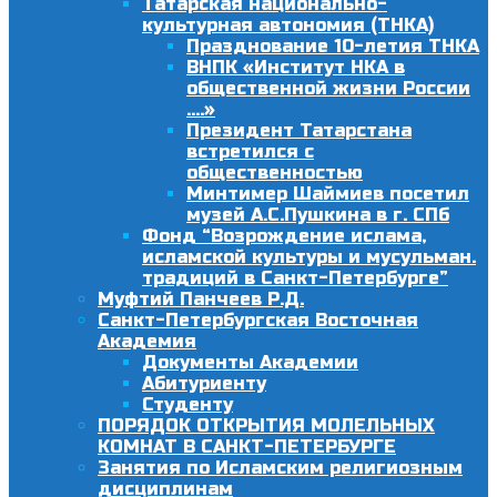
Татарская национально-
культурная автономия (ТНКА)
Празднование 10-летия ТНКА
ВНПК «Институт НКА в
общественной жизни России
….»
Президент Татарстана
встретился с
общественностью
Минтимер Шаймиев посетил
музей А.С.Пушкина в г. СПб
Фонд “Возрождение ислама,
исламской культуры и мусульман.
традиций в Санкт-Петербурге”
Муфтий Панчеев Р.Д.
Санкт-Петербургская Восточная
Академия
Документы Академии
Абитуриенту
Студенту
ПОРЯДОК ОТКРЫТИЯ МОЛЕЛЬНЫХ
КОМНАТ В САНКТ-ПЕТЕРБУРГЕ
Занятия по Исламским религиозным
дисциплинам