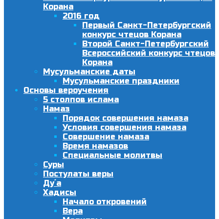
Корана
2016 год
Первый Санкт-Петербургский
конкурс чтецов Корана
Второй Санкт-Петербургский
Всероссийский конкурс чтецов
Корана
Мусульманские даты
Мусульманские праздники
Основы вероучения
5 столпов ислама
Намаз
Порядок совершения намаза
Условия совершения намаза
Совершение намаза
Время намазов
Специальные молитвы
Суры
Постулаты веры
Ду´а
Хадисы
Начало откровений
Вера