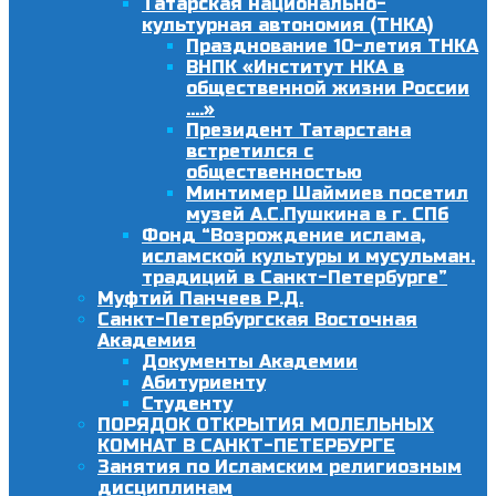
Татарская национально-
культурная автономия (ТНКА)
Празднование 10-летия ТНКА
ВНПК «Институт НКА в
общественной жизни России
….»
Президент Татарстана
встретился с
общественностью
Минтимер Шаймиев посетил
музей А.С.Пушкина в г. СПб
Фонд “Возрождение ислама,
исламской культуры и мусульман.
традиций в Санкт-Петербурге”
Муфтий Панчеев Р.Д.
Санкт-Петербургская Восточная
Академия
Документы Академии
Абитуриенту
Студенту
ПОРЯДОК ОТКРЫТИЯ МОЛЕЛЬНЫХ
КОМНАТ В САНКТ-ПЕТЕРБУРГЕ
Занятия по Исламским религиозным
дисциплинам