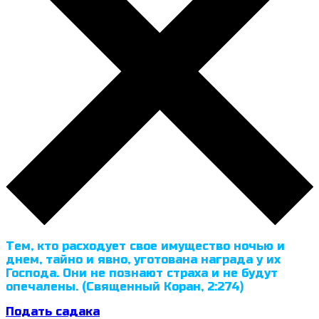
Тем, кто расходует свое имущество ночью и
днем, тайно и явно, уготована награда у их
Господа. Они не познают страха и не будут
опечалены. (Священный Коран, 2:274)
Подать садака