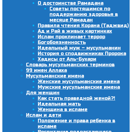
О достоинстве Рамадана
Советы постящимся по
поддержанию здоровья в
месяце Рамадан
Правила чтения Корана (Таджвид)
Ад и Рай в живых картинках
Ислам проклинает террор
Богобоязненность
Идеальный муж – мусульманин
История о сподвижниках Пророка
Хадисы от Аль-Бухари
Словарь мусульманских терминов
99 имен Аллаха
Мусульманские имена
Женские мусульманские имена
Мужские мусульманские имена
Для женщин
Как стать праведной женой?!
Идеальная мать
Женщина в исламе
Ислам и дети
Положение и права ребенка в
исламе
Воспитание подрастающего