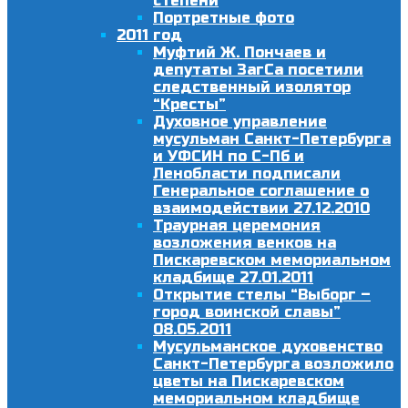
степени
Портретные фото
2011 год
Муфтий Ж. Пончаев и
депутаты ЗагСа посетили
следственный изолятор
“Кресты”
Духовное управление
мусульман Санкт-Петербурга
и УФСИН по С-Пб и
Ленобласти подписали
Генеральное соглашение о
взаимодействии 27.12.2010
Траурная церемония
возложения венков на
Пискаревском мемориальном
кладбище 27.01.2011
Открытие стелы “Выборг –
город воинской славы”
08.05.2011
Мусульманское духовенство
Санкт-Петербурга возложило
цветы на Пискаревском
мемориальном кладбище