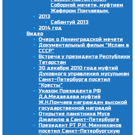
Соборной мечети, муфтием
Жафяром Пончаевым.
2013
Сабантуй 2013
2014 год
Видео
Очерк о Ленинградской мечети
Документальный фильм “Ислам в
СССР”
Встреча у президента Республики
Татарстан
30 декабря 2010 года муфтий
Духовного управления мусульман
Санкт-Петербурга посетил
“Кресты”
Указом Президента РФ
Д.А.Медведева муфтий
Ж.Н.Пончаев награжден высокой
государственной наградой
Открытие памятника Мусе
Джалилю в Санкт-Петербурге
Президент РТ Р.Н. Минниханов
посетил Санкт-Петербургскую