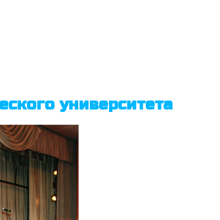
еского университета