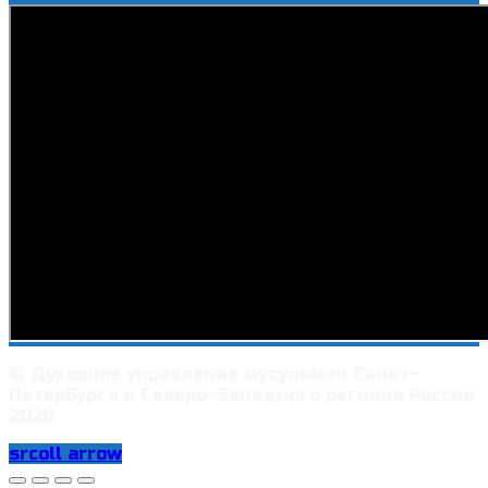
© Духовное управление мусульман Санкт-
Петербурга и Северо-Западного региона России
2020
srcoll arrow