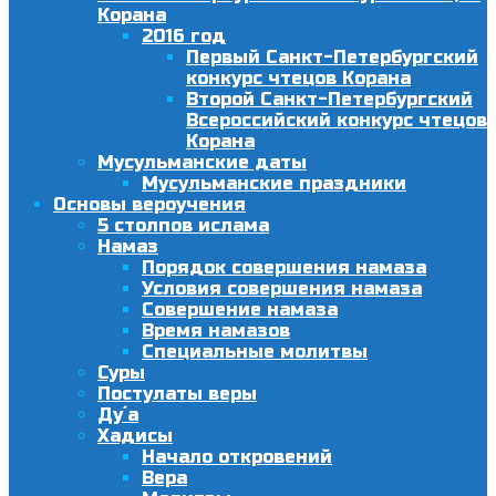
Корана
2016 год
Первый Санкт-Петербургский
конкурс чтецов Корана
Второй Санкт-Петербургский
Всероссийский конкурс чтецов
Корана
Мусульманские даты
Мусульманские праздники
Основы вероучения
5 столпов ислама
Намаз
Порядок совершения намаза
Условия совершения намаза
Совершение намаза
Время намазов
Специальные молитвы
Суры
Постулаты веры
Ду´а
Хадисы
Начало откровений
Вера