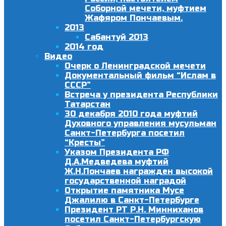
Соборной мечети, муфтием
Жафяром Пончаевым.
2013
Сабантуй 2013
2014 год
Видео
Очерк о Ленинградской мечети
Документальный фильм “Ислам в
СССР”
Встреча у президента Республики
Татарстан
30 декабря 2010 года муфтий
Духовного управления мусульман
Санкт-Петербурга посетил
“Кресты”
Указом Президента РФ
Д.А.Медведева муфтий
Ж.Н.Пончаев награжден высокой
государственной наградой
Открытие памятника Мусе
Джалилю в Санкт-Петербурге
Президент РТ Р.Н. Минниханов
посетил Санкт-Петербургскую