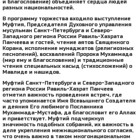
и благословение) объединяет сердца людей
разных национальностей.
В программу торжества входило выступление
Муфтия, Председателя Духовного управления
мусульман Санкт-Петербурга и Северо-
Западного региона России Равиль-Хазрата
Панчеева и гостей, чтение аятов Священного
Корана, исполнение мунаджатов (религиозных
песнопений), восхвалений Пророка Мухаммада
(мир ему и благословение) и традиционные
чтения специальных касыд (стихосложений) о
Мавлиде и нашидов.
Муфтий Санкт-Петербурга и Северо-Западного
региона России Равиль-Хазрат Панчеев
отметил важность проведения встреч, где
часто упоминается Имя Всевышнего Создателя
и деяния Его любимого Посланника
Мухаммада-Мустафа, да благословит его Аллах
и приветствует. Муфтий подчеркнул
значимость подобных собраний, их важность в
деле укрепления межнационального согласия,
что очень важно в таком многонациональном