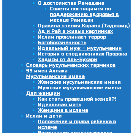
О достоинстве Рамадана
Советы постящимся по
поддержанию здоровья в
месяце Рамадан
Правила чтения Корана (Таджвид)
Ад и Рай в живых картинках
Ислам проклинает террор
Богобоязненность
Идеальный муж – мусульманин
История о сподвижниках Пророка
Хадисы от Аль-Бухари
Словарь мусульманских терминов
99 имен Аллаха
Мусульманские имена
Женские мусульманские имена
Мужские мусульманские имена
Для женщин
Как стать праведной женой?!
Идеальная мать
Женщина в исламе
Ислам и дети
Положение и права ребенка в
исламе
Воспитание подрастающего