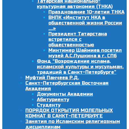
Татарская национально-
культурная автономия (ТНКА)
Празднование 10-летия ТНКА
ВНПК «Институт НКА в
общественной жизни России
….»
Президент Татарстана
встретился с
общественностью
Минтимер Шаймиев посетил
музей А.С.Пушкина в г. СПб
Фонд “Возрождение ислама,
исламской культуры и мусульман.
традиций в Санкт-Петербурге”
Муфтий Панчеев Р.Д.
Санкт-Петербургская Восточная
Академия
Документы Академии
Абитуриенту
Студенту
ПОРЯДОК ОТКРЫТИЯ МОЛЕЛЬНЫХ
КОМНАТ В САНКТ-ПЕТЕРБУРГЕ
Занятия по Исламским религиозным
дисциплинам