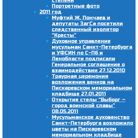
степени
Портретные фото
2011 год
Муфтий Ж. Пончаев и
депутаты ЗагСа посетили
следственный изолятор
“Кресты”
Духовное управление
мусульман Санкт-Петербурга
и УФСИН по С-Пб и
Ленобласти подписали
Генеральное соглашение о
взаимодействии 27.12.2010
Траурная церемония
возложения венков на
Пискаревском мемориальном
кладбище 27.01.2011
Открытие стелы “Выборг –
город воинской славы”
08.05.2011
Мусульманское духовенство
Санкт-Петербурга возложило
цветы на Пискаревском
мемориальном кладбище