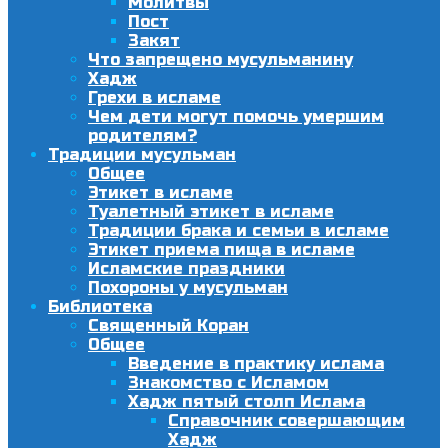
Молитвы
Пост
Закят
Что запрещено мусульманину
Хадж
Грехи в исламе
Чем дети могут помочь умершим
родителям?
Традиции мусульман
Общее
Этикет в исламе
Туалетный этикет в исламе
Традиции брака и семьи в исламе
Этикет приема пища в исламе
Исламские праздники
Похороны у мусульман
Библиотека
Священный Коран
Общее
Введение в практику ислама
Знакомство с Исламом
Хадж пятый столп Ислама
Справочник совершающим
Хадж