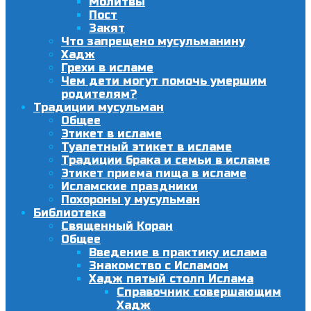
Молитвы
Пост
Закят
Что запрещено мусульманину
Хадж
Грехи в исламе
Чем дети могут помочь умершим
родителям?
Традиции мусульман
Общее
Этикет в исламе
Туалетный этикет в исламе
Традиции брака и семьи в исламе
Этикет приема пища в исламе
Исламские праздники
Похороны у мусульман
Библиотека
Священный Коран
Общее
Введение в практику ислама
Знакомство с Исламом
Хадж пятый столп Ислама
Справочник совершающим
Хадж