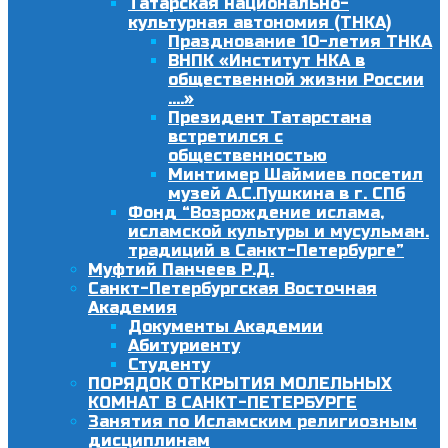
Татарская национально-
культурная автономия (ТНКА)
Празднование 10-летия ТНКА
ВНПК «Институт НКА в
общественной жизни России
….»
Президент Татарстана
встретился с
общественностью
Минтимер Шаймиев посетил
музей А.С.Пушкина в г. СПб
Фонд “Возрождение ислама,
исламской культуры и мусульман.
традиций в Санкт-Петербурге”
Муфтий Панчеев Р.Д.
Санкт-Петербургская Восточная
Академия
Документы Академии
Абитуриенту
Студенту
ПОРЯДОК ОТКРЫТИЯ МОЛЕЛЬНЫХ
КОМНАТ В САНКТ-ПЕТЕРБУРГЕ
Занятия по Исламским религиозным
дисциплинам