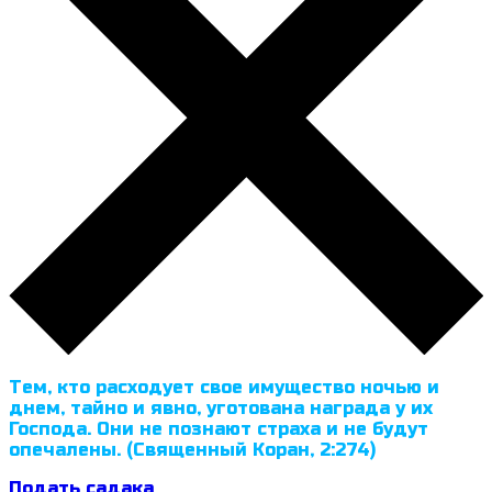
Тем, кто расходует свое имущество ночью и
днем, тайно и явно, уготована награда у их
Господа. Они не познают страха и не будут
опечалены. (Священный Коран, 2:274)
Подать садака