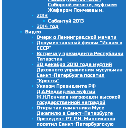
Соборной мечети, муфтием
Жафяром Пончаевым.
2013
Сабантуй 2013
2014 год
Видео
Очерк о Ленинградской мечети
Документальный фильм “Ислам в
СССР”
Встреча у президента Республики
Татарстан
30 декабря 2010 года муфтий
Духовного управления мусульман
Санкт-Петербурга посетил
“Кресты”
Указом Президента РФ
Д.А.Медведева муфтий
Ж.Н.Пончаев награжден высокой
государственной наградой
Открытие памятника Мусе
Джалилю в Санкт-Петербурге
Президент РТ Р.Н. Минниханов
посетил Санкт-Петербургскую