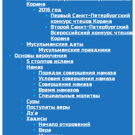
Корана
2016 год
Первый Санкт-Петербургский
конкурс чтецов Корана
Второй Санкт-Петербургский
Всероссийский конкурс чтецов
Корана
Мусульманские даты
Мусульманские праздники
Основы вероучения
5 столпов ислама
Намаз
Порядок совершения намаза
Условия совершения намаза
Совершение намаза
Время намазов
Специальные молитвы
Суры
Постулаты веры
Ду´а
Хадисы
Начало откровений
Вера