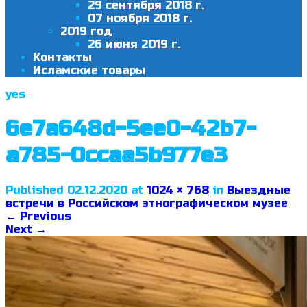
29 сентября 2018 г.
07 ноября 2018 г.
2019 год
26 июня 2019 г.
Контакты
Исламские товары
yes
6e7a648d-5ee0-42b7-
a785-0ccaa5b977e3
Published
02.12.2020
at
1024 × 768
in
Выездные
встречи в Российском этнографическом музее
←
Previous
Next
→