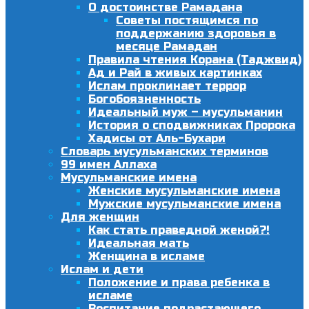
О достоинстве Рамадана
Советы постящимся по
поддержанию здоровья в
месяце Рамадан
Правила чтения Корана (Таджвид)
Ад и Рай в живых картинках
Ислам проклинает террор
Богобоязненность
Идеальный муж – мусульманин
История о сподвижниках Пророка
Хадисы от Аль-Бухари
Словарь мусульманских терминов
99 имен Аллаха
Мусульманские имена
Женские мусульманские имена
Мужские мусульманские имена
Для женщин
Как стать праведной женой?!
Идеальная мать
Женщина в исламе
Ислам и дети
Положение и права ребенка в
исламе
Воспитание подрастающего