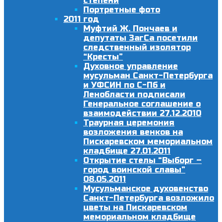
степени
Портретные фото
2011 год
Муфтий Ж. Пончаев и
депутаты ЗагСа посетили
следственный изолятор
“Кресты”
Духовное управление
мусульман Санкт-Петербурга
и УФСИН по С-Пб и
Ленобласти подписали
Генеральное соглашение о
взаимодействии 27.12.2010
Траурная церемония
возложения венков на
Пискаревском мемориальном
кладбище 27.01.2011
Открытие стелы “Выборг –
город воинской славы”
08.05.2011
Мусульманское духовенство
Санкт-Петербурга возложило
цветы на Пискаревском
мемориальном кладбище