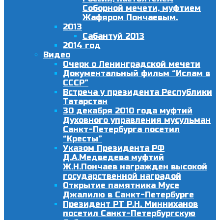
Соборной мечети, муфтием
Жафяром Пончаевым.
2013
Сабантуй 2013
2014 год
Видео
Очерк о Ленинградской мечети
Документальный фильм “Ислам в
СССР”
Встреча у президента Республики
Татарстан
30 декабря 2010 года муфтий
Духовного управления мусульман
Санкт-Петербурга посетил
“Кресты”
Указом Президента РФ
Д.А.Медведева муфтий
Ж.Н.Пончаев награжден высокой
государственной наградой
Открытие памятника Мусе
Джалилю в Санкт-Петербурге
Президент РТ Р.Н. Минниханов
посетил Санкт-Петербургскую