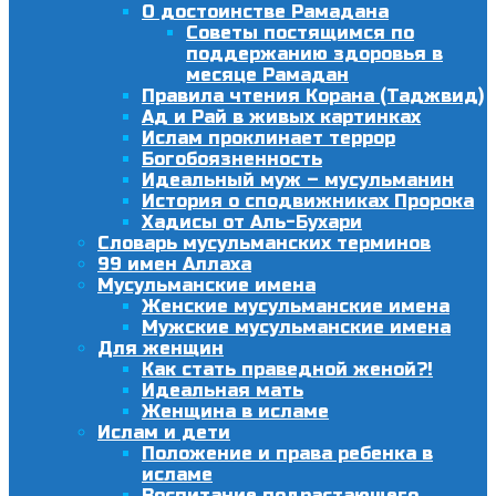
О достоинстве Рамадана
Советы постящимся по
поддержанию здоровья в
месяце Рамадан
Правила чтения Корана (Таджвид)
Ад и Рай в живых картинках
Ислам проклинает террор
Богобоязненность
Идеальный муж – мусульманин
История о сподвижниках Пророка
Хадисы от Аль-Бухари
Словарь мусульманских терминов
99 имен Аллаха
Мусульманские имена
Женские мусульманские имена
Мужские мусульманские имена
Для женщин
Как стать праведной женой?!
Идеальная мать
Женщина в исламе
Ислам и дети
Положение и права ребенка в
исламе
Воспитание подрастающего