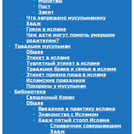
Молитвы
Пост
Закят
Что запрещено мусульманину
Хадж
Грехи в исламе
Чем дети могут помочь умершим
родителям?
Традиции мусульман
Общее
Этикет в исламе
Туалетный этикет в исламе
Традиции брака и семьи в исламе
Этикет приема пища в исламе
Исламские праздники
Похороны у мусульман
Библиотека
Священный Коран
Общее
Введение в практику ислама
Знакомство с Исламом
Хадж пятый столп Ислама
Справочник совершающим
Хадж