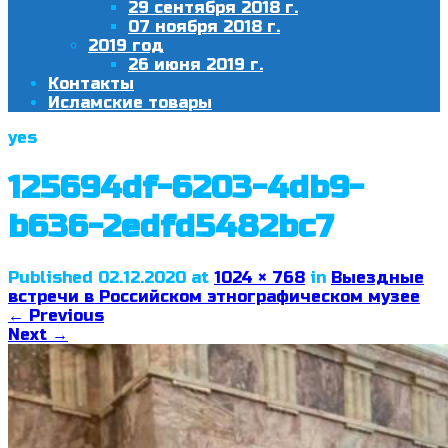
29 сентября 2018 г.
07 ноября 2018 г.
2019 год
26 июня 2019 г.
Контакты
Исламские товары
yes
125694df-6203-4db9-
b636-2edfd5482bc7
Published
02.12.2020
at
1024 × 768
in
Выездные
встречи в Российском этнографическом музее
←
Previous
Next
→