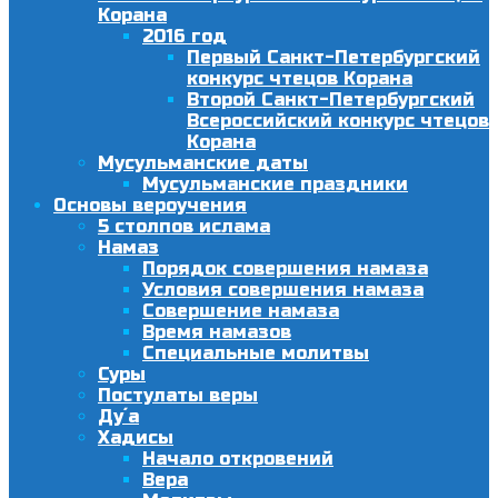
Корана
2016 год
Первый Санкт-Петербургский
конкурс чтецов Корана
Второй Санкт-Петербургский
Всероссийский конкурс чтецов
Корана
Мусульманские даты
Мусульманские праздники
Основы вероучения
5 столпов ислама
Намаз
Порядок совершения намаза
Условия совершения намаза
Совершение намаза
Время намазов
Специальные молитвы
Суры
Постулаты веры
Ду´а
Хадисы
Начало откровений
Вера