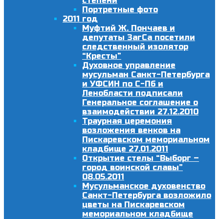
степени
Портретные фото
2011 год
Муфтий Ж. Пончаев и
депутаты ЗагСа посетили
следственный изолятор
“Кресты”
Духовное управление
мусульман Санкт-Петербурга
и УФСИН по С-Пб и
Ленобласти подписали
Генеральное соглашение о
взаимодействии 27.12.2010
Траурная церемония
возложения венков на
Пискаревском мемориальном
кладбище 27.01.2011
Открытие стелы “Выборг –
город воинской славы”
08.05.2011
Мусульманское духовенство
Санкт-Петербурга возложило
цветы на Пискаревском
мемориальном кладбище