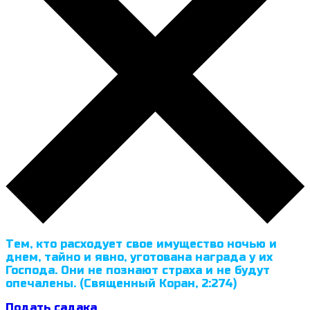
Тем, кто расходует свое имущество ночью и
днем, тайно и явно, уготована награда у их
Господа. Они не познают страха и не будут
опечалены. (Священный Коран, 2:274)
Подать садака