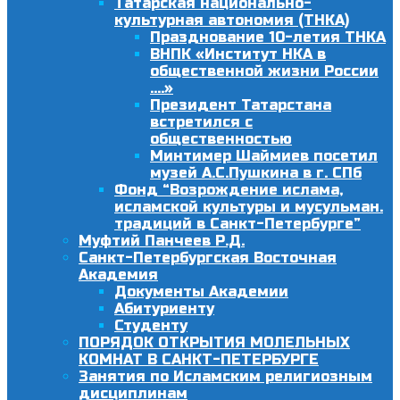
Татарская национально-
культурная автономия (ТНКА)
Празднование 10-летия ТНКА
ВНПК «Институт НКА в
общественной жизни России
….»
Президент Татарстана
встретился с
общественностью
Минтимер Шаймиев посетил
музей А.С.Пушкина в г. СПб
Фонд “Возрождение ислама,
исламской культуры и мусульман.
традиций в Санкт-Петербурге”
Муфтий Панчеев Р.Д.
Санкт-Петербургская Восточная
Академия
Документы Академии
Абитуриенту
Студенту
ПОРЯДОК ОТКРЫТИЯ МОЛЕЛЬНЫХ
КОМНАТ В САНКТ-ПЕТЕРБУРГЕ
Занятия по Исламским религиозным
дисциплинам