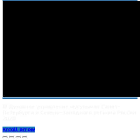
© Духовное управление мусульман Санкт-
Петербурга и Северо-Западного региона России
2020
srcoll arrow