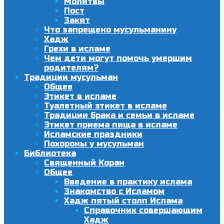
Молитвы
Пост
Закят
Что запрещено мусульманину
Хадж
Грехи в исламе
Чем дети могут помочь умершим
родителям?
Традиции мусульман
Общее
Этикет в исламе
Туалетный этикет в исламе
Традиции брака и семьи в исламе
Этикет приема пища в исламе
Исламские праздники
Похороны у мусульман
Библиотека
Священный Коран
Общее
Введение в практику ислама
Знакомство с Исламом
Хадж пятый столп Ислама
Справочник совершающим
Хадж