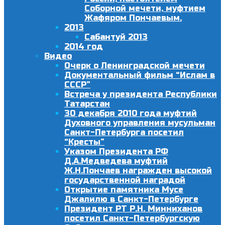
Соборной мечети, муфтием
Жафяром Пончаевым.
2013
Сабантуй 2013
2014 год
Видео
Очерк о Ленинградской мечети
Документальный фильм “Ислам в
СССР”
Встреча у президента Республики
Татарстан
30 декабря 2010 года муфтий
Духовного управления мусульман
Санкт-Петербурга посетил
“Кресты”
Указом Президента РФ
Д.А.Медведева муфтий
Ж.Н.Пончаев награжден высокой
государственной наградой
Открытие памятника Мусе
Джалилю в Санкт-Петербурге
Президент РТ Р.Н. Минниханов
посетил Санкт-Петербургскую