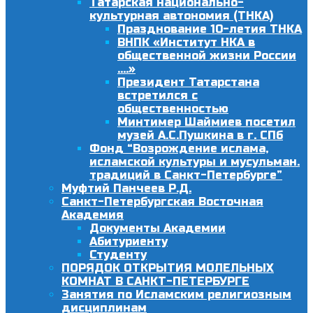
Татарская национально-
культурная автономия (ТНКА)
Празднование 10-летия ТНКА
ВНПК «Институт НКА в
общественной жизни России
….»
Президент Татарстана
встретился с
общественностью
Минтимер Шаймиев посетил
музей А.С.Пушкина в г. СПб
Фонд “Возрождение ислама,
исламской культуры и мусульман.
традиций в Санкт-Петербурге”
Муфтий Панчеев Р.Д.
Санкт-Петербургская Восточная
Академия
Документы Академии
Абитуриенту
Студенту
ПОРЯДОК ОТКРЫТИЯ МОЛЕЛЬНЫХ
КОМНАТ В САНКТ-ПЕТЕРБУРГЕ
Занятия по Исламским религиозным
дисциплинам