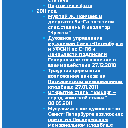
степени
Портретные фото
2011 год
Муфтий Ж. Пончаев и
депутаты ЗагСа посетили
следственный изолятор
“Кресты”
Духовное управление
мусульман Санкт-Петербурга
и УФСИН по С-Пб и
Ленобласти подписали
Генеральное соглашение о
взаимодействии 27.12.2010
Траурная церемония
возложения венков на
Пискаревском мемориальном
кладбище 27.01.2011
Открытие стелы “Выборг –
город воинской славы”
08.05.2011
Мусульманское духовенство
Санкт-Петербурга возложило
цветы на Пискаревском
мемориальном кладбище