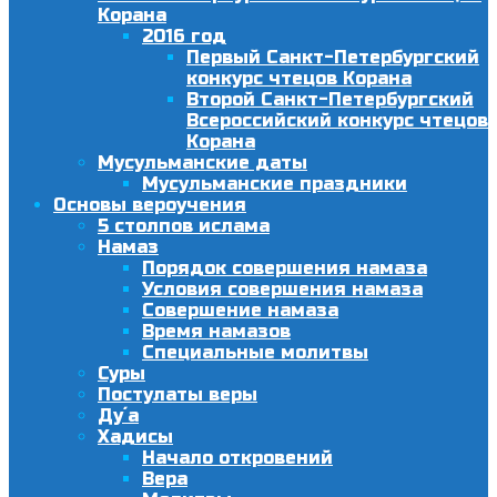
Корана
2016 год
Первый Санкт-Петербургский
конкурс чтецов Корана
Второй Санкт-Петербургский
Всероссийский конкурс чтецов
Корана
Мусульманские даты
Мусульманские праздники
Основы вероучения
5 столпов ислама
Намаз
Порядок совершения намаза
Условия совершения намаза
Совершение намаза
Время намазов
Специальные молитвы
Суры
Постулаты веры
Ду´а
Хадисы
Начало откровений
Вера