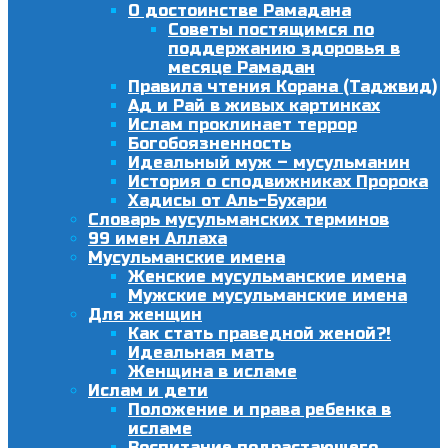
О достоинстве Рамадана
Советы постящимся по
поддержанию здоровья в
месяце Рамадан
Правила чтения Корана (Таджвид)
Ад и Рай в живых картинках
Ислам проклинает террор
Богобоязненность
Идеальный муж – мусульманин
История о сподвижниках Пророка
Хадисы от Аль-Бухари
Словарь мусульманских терминов
99 имен Аллаха
Мусульманские имена
Женские мусульманские имена
Мужские мусульманские имена
Для женщин
Как стать праведной женой?!
Идеальная мать
Женщина в исламе
Ислам и дети
Положение и права ребенка в
исламе
Воспитание подрастающего