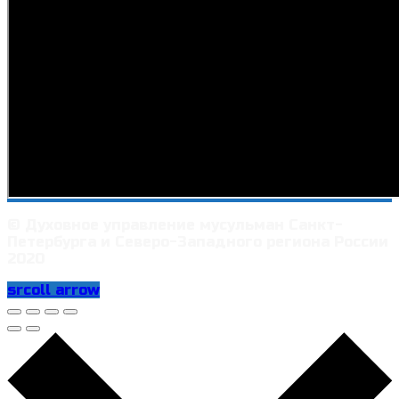
© Духовное управление мусульман Санкт-
Петербурга и Северо-Западного региона России
2020
srcoll arrow