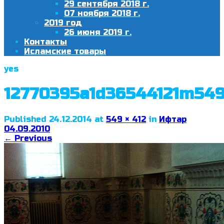
29 сентября 2018 г.
07 ноября 2018 г.
2019 год
26 июня 2019 г.
Контакты
Исламские товары
yes
12770395a1d36544121m54
Published
24.12.2014
at
549 × 412
in
Ифтар
04.09.2010
←
Previous