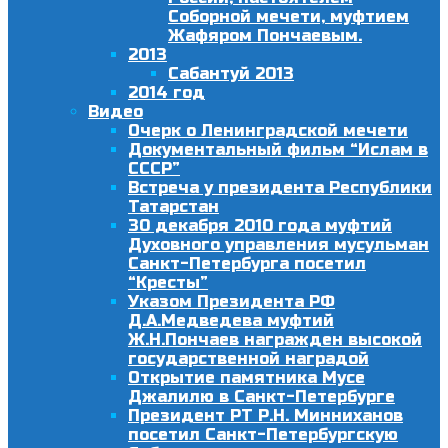
Соборной мечети, муфтием
Жафяром Пончаевым.
2013
Сабантуй 2013
2014 год
Видео
Очерк о Ленинградской мечети
Документальный фильм “Ислам в
СССР”
Встреча у президента Республики
Татарстан
30 декабря 2010 года муфтий
Духовного управления мусульман
Санкт-Петербурга посетил
“Кресты”
Указом Президента РФ
Д.А.Медведева муфтий
Ж.Н.Пончаев награжден высокой
государственной наградой
Открытие памятника Мусе
Джалилю в Санкт-Петербурге
Президент РТ Р.Н. Минниханов
посетил Санкт-Петербургскую