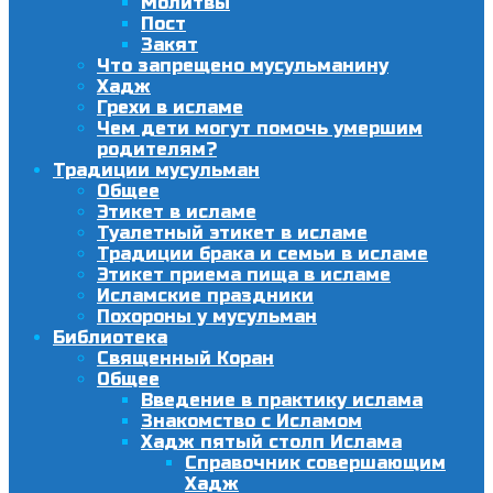
Молитвы
Пост
Закят
Что запрещено мусульманину
Хадж
Грехи в исламе
Чем дети могут помочь умершим
родителям?
Традиции мусульман
Общее
Этикет в исламе
Туалетный этикет в исламе
Традиции брака и семьи в исламе
Этикет приема пища в исламе
Исламские праздники
Похороны у мусульман
Библиотека
Священный Коран
Общее
Введение в практику ислама
Знакомство с Исламом
Хадж пятый столп Ислама
Справочник совершающим
Хадж