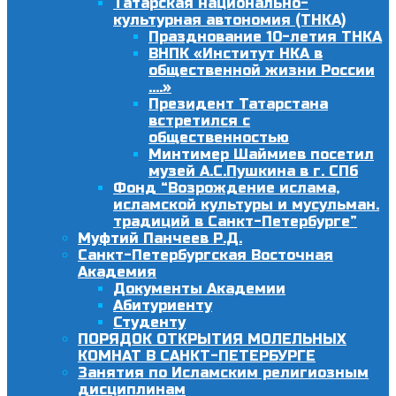
Татарская национально-
культурная автономия (ТНКА)
Празднование 10-летия ТНКА
ВНПК «Институт НКА в
общественной жизни России
….»
Президент Татарстана
встретился с
общественностью
Минтимер Шаймиев посетил
музей А.С.Пушкина в г. СПб
Фонд “Возрождение ислама,
исламской культуры и мусульман.
традиций в Санкт-Петербурге”
Муфтий Панчеев Р.Д.
Санкт-Петербургская Восточная
Академия
Документы Академии
Абитуриенту
Студенту
ПОРЯДОК ОТКРЫТИЯ МОЛЕЛЬНЫХ
КОМНАТ В САНКТ-ПЕТЕРБУРГЕ
Занятия по Исламским религиозным
дисциплинам