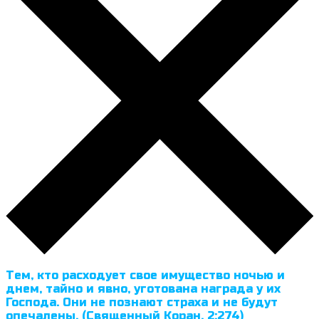
Тем, кто расходует свое имущество ночью и
днем, тайно и явно, уготована награда у их
Господа. Они не познают страха и не будут
опечалены. (Священный Коран, 2:274)