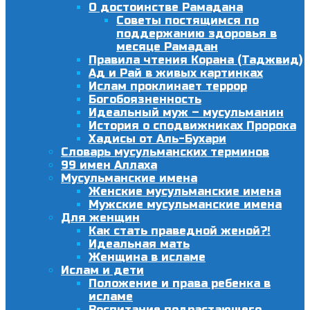
О достоинстве Рамадана
Советы постящимся по
поддержанию здоровья в
месяце Рамадан
Правила чтения Корана (Таджвид)
Ад и Рай в живых картинках
Ислам проклинает террор
Богобоязненность
Идеальный муж – мусульманин
История о сподвижниках Пророка
Хадисы от Аль-Бухари
Словарь мусульманских терминов
99 имен Аллаха
Мусульманские имена
Женские мусульманские имена
Мужские мусульманские имена
Для женщин
Как стать праведной женой?!
Идеальная мать
Женщина в исламе
Ислам и дети
Положение и права ребенка в
исламе
Воспитание подрастающего