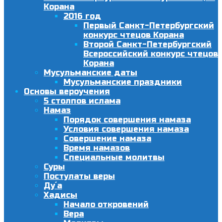
Корана
2016 год
Первый Санкт-Петербургский
конкурс чтецов Корана
Второй Санкт-Петербургский
Всероссийский конкурс чтецов
Корана
Мусульманские даты
Мусульманские праздники
Основы вероучения
5 столпов ислама
Намаз
Порядок совершения намаза
Условия совершения намаза
Совершение намаза
Время намазов
Специальные молитвы
Суры
Постулаты веры
Ду´а
Хадисы
Начало откровений
Вера