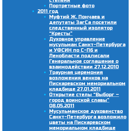
степени
Портретные фото
2011 год
Муфтий Ж. Пончаев и
депутаты ЗагСа посетили
следственный изолятор
“Кресты”
Духовное управление
мусульман Санкт-Петербурга
и УФСИН по С-Пб и
Ленобласти подписали
Генеральное соглашение о
взаимодействии 27.12.2010
Траурная церемония
возложения венков на
Пискаревском мемориальном
кладбище 27.01.2011
Открытие стелы “Выборг –
город воинской славы”
08.05.2011
Мусульманское духовенство
Санкт-Петербурга возложило
цветы на Пискаревском
мемориальном кладбище