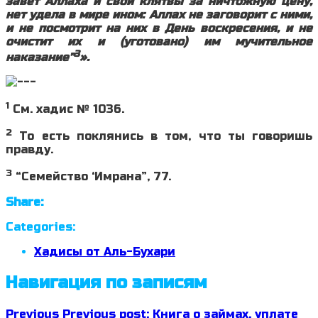
завет Аллаха и свои клятвы за ничтожную цену,
нет удела в мире ином: Аллах не заговорит с ними,
и не посмотрит на них в День воскресения, и не
очистит их и (уготовано) им мучительное
3
наказание”
».
1
См. хадис № 1036.
2
То есть поклянись в том, что ты говоришь
правду.
3
“Семейство ‘Имрана”, 77.
Share:
Categories:
Хадисы от Аль-Бухари
Навигация по записям
Previous
Previous post:
Книга о займах, уплате