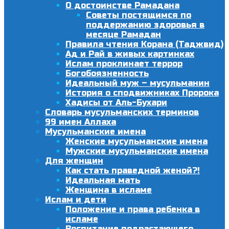
О достоинстве Рамадана
Советы постящимся по
поддержанию здоровья в
месяце Рамадан
Правила чтения Корана (Таджвид)
Ад и Рай в живых картинках
Ислам проклинает террор
Богобоязненность
Идеальный муж – мусульманин
История о сподвижниках Пророка
Хадисы от Аль-Бухари
Словарь мусульманских терминов
99 имен Аллаха
Мусульманские имена
Женские мусульманские имена
Мужские мусульманские имена
Для женщин
Как стать праведной женой?!
Идеальная мать
Женщина в исламе
Ислам и дети
Положение и права ребенка в
исламе
Воспитание подрастающего