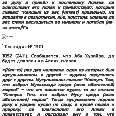
за руку и привёл к посланнику Аллаха, да
благословит его Аллах и приветствует, который
сказал: “Каждый из вас (читает) правильно. Не
впадайте в разногласия, ибо, поистине, жившие до
вас стали расходиться во мнениях и погибли (из-
1
за этого)
!”»
1
См. хадис № 1301.
1052
(2411). Сообщается, что Абу Хурайра, да
будет доволен им Аллах, сказал:
«(Как-то) раз два человека, один из которых был
мусульманином, а другой – иудеем, поругались
друг с другом. Мусульманин сказал: “Клянусь Тем,
кто избрал Мухаммада среди (всех обитателей)
миров!” – что же касается иудея, то он сказал:
“Клянусь Тем, кто избрал Мусу среди (всех
обитателей) миров!” Тогда мусульманин поднял
руку и ударил иудея по лицу, а иудей пошёл к
пророку, да благословит его Аллах и
приветствует, и рассказал ему о том, что