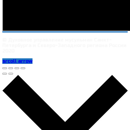
© Духовное управление мусульман Санкт-
Петербурга и Северо-Западного региона России
2020
srcoll arrow