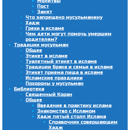
Молитвы
Пост
Закят
Что запрещено мусульманину
Хадж
Грехи в исламе
Чем дети могут помочь умершим
родителям?
Традиции мусульман
Общее
Этикет в исламе
Туалетный этикет в исламе
Традиции брака и семьи в исламе
Этикет приема пища в исламе
Исламские праздники
Похороны у мусульман
Библиотека
Священный Коран
Общее
Введение в практику ислама
Знакомство с Исламом
Хадж пятый столп Ислама
Справочник совершающим
Хадж