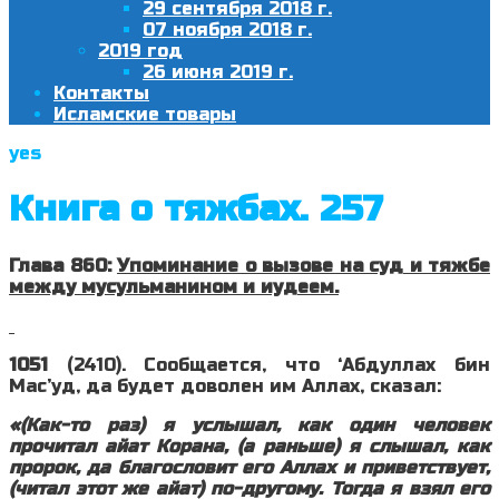
29 сентября 2018 г.
07 ноября 2018 г.
2019 год
26 июня 2019 г.
Контакты
Исламские товары
yes
Книга о тяжбах. 257
Глава 860:
Упоминание о вызове на суд и тяжбе
между мусульманином и иудеем.
1051
(2410). Сообщается, что ‘Абдуллах бин
Мас’уд, да будет доволен им Аллах, сказал:
«(Как-то раз) я услышал, как один человек
прочитал айат Корана, (а раньше) я слышал, как
пророк, да благословит его Аллах и приветствует,
(читал этот же айат) по-другому. Тогда я взял его