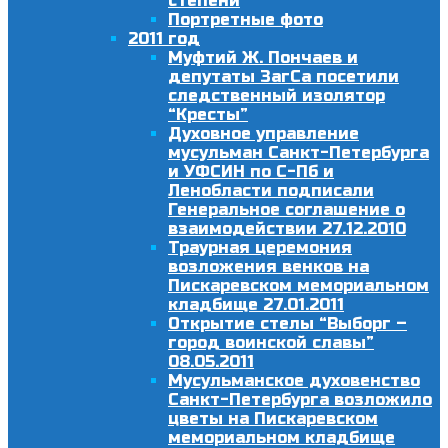
степени
Портретные фото
2011 год
Муфтий Ж. Пончаев и
депутаты ЗагСа посетили
следственный изолятор
“Кресты”
Духовное управление
мусульман Санкт-Петербурга
и УФСИН по С-Пб и
Ленобласти подписали
Генеральное соглашение о
взаимодействии 27.12.2010
Траурная церемония
возложения венков на
Пискаревском мемориальном
кладбище 27.01.2011
Открытие стелы “Выборг –
город воинской славы”
08.05.2011
Мусульманское духовенство
Санкт-Петербурга возложило
цветы на Пискаревском
мемориальном кладбище