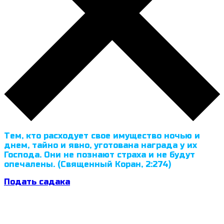
Тем, кто расходует свое имущество ночью и
днем, тайно и явно, уготована награда у их
Господа. Они не познают страха и не будут
опечалены. (Священный Коран, 2:274)
Подать садака