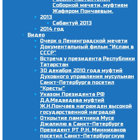
Соборной мечети, муфтием
Жафяром Пончаевым.
2013
Сабантуй 2013
2014 год
Видео
Очерк о Ленинградской мечети
Документальный фильм “Ислам в
СССР”
Встреча у президента Республики
Татарстан
30 декабря 2010 года муфтий
Духовного управления мусульман
Санкт-Петербурга посетил
“Кресты”
Указом Президента РФ
Д.А.Медведева муфтий
Ж.Н.Пончаев награжден высокой
государственной наградой
Открытие памятника Мусе
Джалилю в Санкт-Петербурге
Президент РТ Р.Н. Минниханов
посетил Санкт-Петербургскую