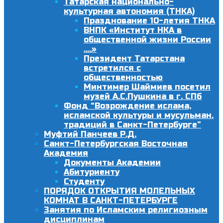
Татарская национально-
культурная автономия (ТНКА)
Празднование 10-летия ТНКА
ВНПК «Институт НКА в
общественной жизни России
….»
Президент Татарстана
встретился с
общественностью
Минтимер Шаймиев посетил
музей А.С.Пушкина в г. СПб
Фонд “Возрождение ислама,
исламской культуры и мусульман.
традиций в Санкт-Петербурге”
Муфтий Панчеев Р.Д.
Санкт-Петербургская Восточная
Академия
Документы Академии
Абитуриенту
Студенту
ПОРЯДОК ОТКРЫТИЯ МОЛЕЛЬНЫХ
КОМНАТ В САНКТ-ПЕТЕРБУРГЕ
Занятия по Исламским религиозным
дисциплинам