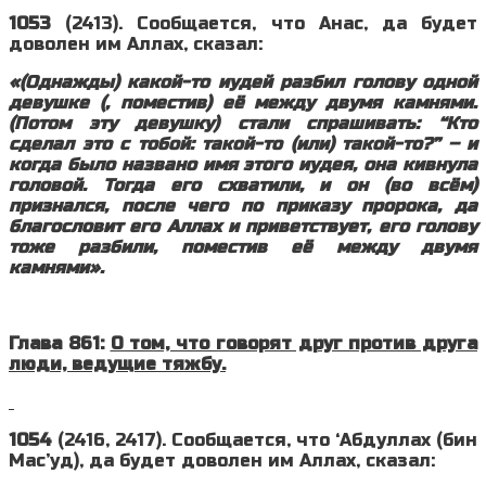
1053
(2413). Сообщается, что Анас, да будет
доволен им Аллах, сказал:
«(Однажды) какой-то иудей разбил голову одной
девушке (, поместив) её между двумя камнями.
(Потом эту девушку) стали спрашивать: “Кто
сделал это с тобой: такой-то (или) такой-то?” – и
когда было названо имя этого иудея, она кивнула
головой. Тогда его схватили, и он (во всём)
признался, после чего по приказу пророка, да
благословит его Аллах и приветствует, его голову
тоже разбили, поместив её между двумя
камнями».
Глава 861:
О том, что говорят друг против друга
люди, ведущие тяжбу.
1054
(2416, 2417). Сообщается, что ‘Абдуллах (бин
Мас’уд), да будет доволен им Аллах, сказал: