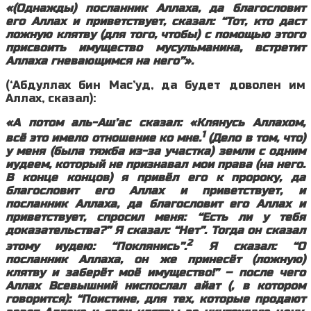
«(Однажды) посланник Аллаха, да благословит
его Аллах и приветствует, сказал: “Тот, кто даст
ложную клятву (для того, чтобы) с помощью этого
присвоить имущество мусульманина, встретит
Аллаха гневающимся на него”».
(‘Абдуллах бин Мас’уд, да будет доволен им
Аллах, сказал):
«А потом аль-Аш’ас сказал: «Клянусь Аллахом,
1
всё это имело отношение ко мне.
(Дело в том, что)
у меня (была тяжба из-за участка) земли с одним
иудеем, который не признавал мои права (на него.
В конце концов) я привёл его к пророку, да
благословит его Аллах и приветствует, и
посланник Аллаха, да благословит его Аллах и
приветствует, спросил меня: “Есть ли у тебя
доказательства?” Я сказал: “Нет”. Тогда он сказал
2
этому иудею: “Поклянись”.
Я сказал: “О
посланник Аллаха, он же принесёт (ложную)
клятву и заберёт моё имущество!” – после чего
Аллах Всевышний ниспослал айат (, в котором
говорится): “Поистине, для тех, которые продают