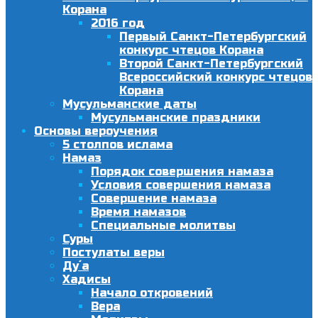
Корана
2016 год
Первый Санкт-Петербургский
конкурс чтецов Корана
Второй Санкт-Петербургский
Всероссийский конкурс чтецов
Корана
Мусульманские даты
Мусульманские праздники
Основы вероучения
5 столпов ислама
Намаз
Порядок совершения намаза
Условия совершения намаза
Совершение намаза
Время намазов
Специальные молитвы
Суры
Постулаты веры
Ду´а
Хадисы
Начало откровений
Вера