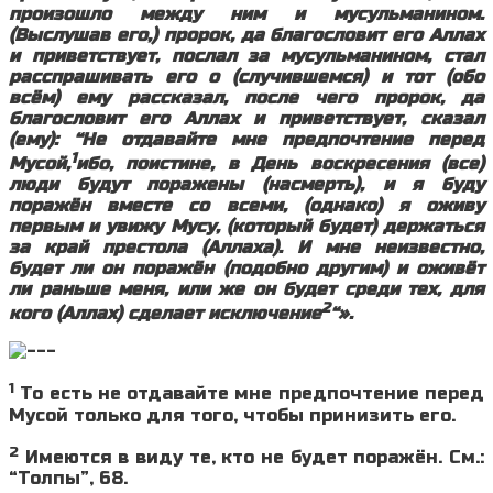
произошло между ним и мусульманином.
(Выслушав его,) пророк, да благословит его Аллах
и приветствует, послал за мусульманином, стал
расспрашивать его о (случившемся) и тот (обо
всём) ему рассказал, после чего пророк, да
благословит его Аллах и приветствует, сказал
(ему): “Не отдавайте мне предпочтение перед
1
Мусой,
ибо, поистине, в День воскресения (все)
люди будут поражены (насмерть), и я буду
поражён вместе со всеми, (однако) я оживу
первым и увижу Мусу, (который будет) держаться
за край престола (Аллаха). И мне неизвестно,
будет ли он поражён (подобно другим) и оживёт
ли раньше меня, или же он будет среди тех, для
2
кого (Аллах) сделает исключение
“».
1
То есть не отдавайте мне предпочтение перед
Мусой только для того, чтобы принизить его.
2
Имеются в виду те, кто не будет поражён. См.:
“Толпы”, 68.