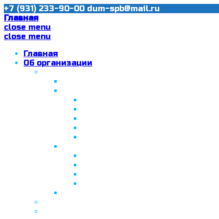
+7 (931) 233-90-00
dum-spb@mail.ru
Главная
close menu
close menu
Главная
Об организации
Ислам в Санкт-Петербурге
Муфтий Пончаев Ж.Н.
Санкт-Петербург – северная столи
Санкт-Петербургская Соборная
Вторая Санкт-Петербургская м
Программа «Толерантность» в С
Программа «Толерантность» в С
Сабантуй в Санкт-Петербурге
Татарская национально-культурная
Празднование 10-летия ТНКА
ВНПК «Институт НКА в обществ
Президент Татарстана встрети
Минтимер Шаймиев посетил муз
Фонд “Возрождение ислама, исламс
Муфтий Панчеев Р.Д.
Санкт-Петербургская Восточная Акаде