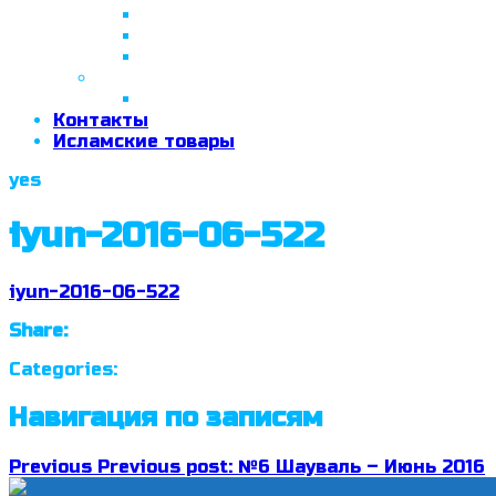
26 апреля 2018 г.
29 сентября 2018 г.
07 ноября 2018 г.
2019 год
26 июня 2019 г.
Контакты
Исламские товары
yes
iyun-2016-06-522
iyun-2016-06-522
Share:
Categories:
Навигация по записям
Previous
Previous post:
№6 Шауваль – Июнь 2016