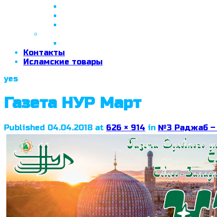
26 апреля 2018 г.
29 сентября 2018 г.
07 ноября 2018 г.
2019 год
26 июня 2019 г.
Контакты
Исламские товары
yes
Газета НУР Март
Published
04.04.2018
at
626 × 914
in
№3 Раджаб – 