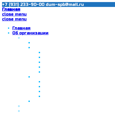
+7 (931) 233-90-00
dum-spb@mail.ru
Главная
close menu
close menu
Главная
Об организации
Ислам в Санкт-Петербурге
Муфтий Пончаев Ж.Н.
Санкт-Петербург – северная столи
Санкт-Петербургская Соборная
Вторая Санкт-Петербургская м
Программа «Толерантность» в С
Программа «Толерантность» в С
Сабантуй в Санкт-Петербурге
Татарская национально-культурная
Празднование 10-летия ТНКА
ВНПК «Институт НКА в обществ
Президент Татарстана встрети
Минтимер Шаймиев посетил муз
Фонд “Возрождение ислама, исламс
Муфтий Панчеев Р.Д.
Санкт-Петербургская Восточная Акаде