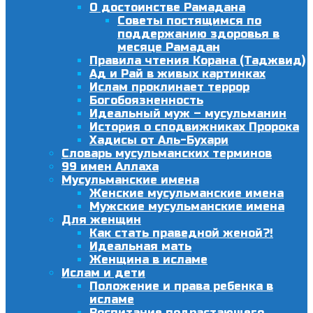
О достоинстве Рамадана
Советы постящимся по
поддержанию здоровья в
месяце Рамадан
Правила чтения Корана (Таджвид)
Ад и Рай в живых картинках
Ислам проклинает террор
Богобоязненность
Идеальный муж – мусульманин
История о сподвижниках Пророка
Хадисы от Аль-Бухари
Словарь мусульманских терминов
99 имен Аллаха
Мусульманские имена
Женские мусульманские имена
Мужские мусульманские имена
Для женщин
Как стать праведной женой?!
Идеальная мать
Женщина в исламе
Ислам и дети
Положение и права ребенка в
исламе
Воспитание подрастающего