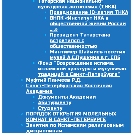
Татарская национально-
культурная автономия (ТНКА)
Празднование 10-летия ТНКА
ВНПК «Институт НКА в
общественной жизни России
….»
Президент Татарстана
встретился с
общественностью
Минтимер Шаймиев посетил
музей А.С.Пушкина в г. СПб
Фонд “Возрождение ислама,
исламской культуры и мусульман.
традиций в Санкт-Петербурге”
Муфтий Панчеев Р.Д.
Санкт-Петербургская Восточная
Академия
Документы Академии
Абитуриенту
Студенту
ПОРЯДОК ОТКРЫТИЯ МОЛЕЛЬНЫХ
КОМНАТ В САНКТ-ПЕТЕРБУРГЕ
Занятия по Исламским религиозным
дисциплинам