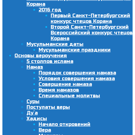
Корана
2016 год
Первый Санкт-Петербургский
конкурс чтецов Корана
Второй Санкт-Петербургский
Всероссийский конкурс чтецов
Корана
Мусульманские даты
Мусульманские праздники
Основы вероучения
5 столпов ислама
Намаз
Порядок совершения намаза
Условия совершения намаза
Совершение намаза
Время намазов
Специальные молитвы
Суры
Постулаты веры
Ду´а
Хадисы
Начало откровений
Вера