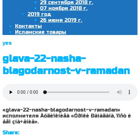
29 сентября 2018 г.
07 ноября 2018 г.
2019 год
26 июня 2019 г.
Контакты
Исламские товары
yes
glava-22-nasha-
blagodarnost-v-ramadan
«glava-22-nasha-blagodarnost-v-ramadan»
исполнителя Àóäèîêíèãà «Óðîêè Ðàìàäàíà, ïîñò è
åãî çíà÷åíèå».
Share: