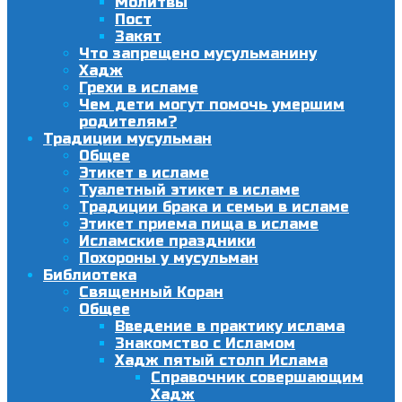
Молитвы
Пост
Закят
Что запрещено мусульманину
Хадж
Грехи в исламе
Чем дети могут помочь умершим
родителям?
Традиции мусульман
Общее
Этикет в исламе
Туалетный этикет в исламе
Традиции брака и семьи в исламе
Этикет приема пища в исламе
Исламские праздники
Похороны у мусульман
Библиотека
Священный Коран
Общее
Введение в практику ислама
Знакомство с Исламом
Хадж пятый столп Ислама
Справочник совершающим
Хадж