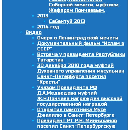
Соборной мечети, муфтием
Жафяром Пончаевым.
2013
Сабантуй 2013
2014 год
Видео
Очерк о Ленинградской мечети
Документальный фильм “Ислам в
СССР”
Встреча у президента Республики
Татарстан
30 декабря 2010 года муфтий
Духовного управления мусульман
Санкт-Петербурга посетил
“Кресты”
Указом Президента РФ
Д.А.Медведева муфтий
Ж.Н.Пончаев награжден высокой
государственной наградой
Открытие памятника Мусе
Джалилю в Санкт-Петербурге
Президент РТ Р.Н. Минниханов
посетил Санкт-Петербургскую