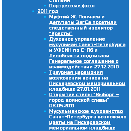
степени
Портретные фото
2011 год
Муфтий Ж. Пончаев и
депутаты ЗагСа посетили
следственный изолятор
“Кресты”
Духовное управление
мусульман Санкт-Петербурга
и УФСИН по С-Пб и
Ленобласти подписали
Генеральное соглашение о
взаимодействии 27.12.2010
Траурная церемония
возложения венков на
Пискаревском мемориальном
кладбище 27.01.2011
Открытие стелы “Выборг –
город воинской славы”
08.05.2011
Мусульманское духовенство
Санкт-Петербурга возложило
цветы на Пискаревском
мемориальном кладбище